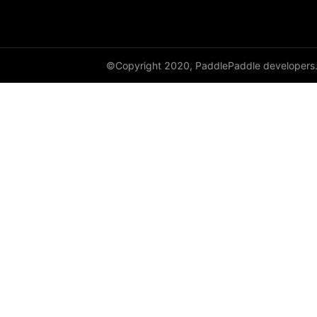
full
full_like
©Copyright 2020, PaddlePaddle developers
gather
gather_nd
get_cuda_rng_state
get_default_dtype
get_flags
grad
greater_equal
greater_than