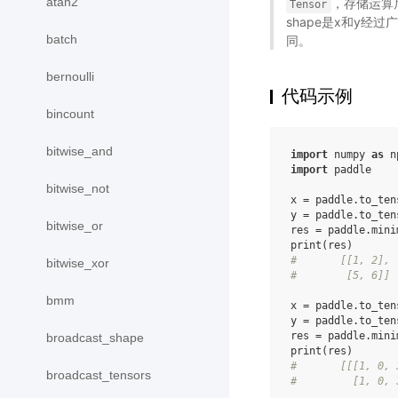
atan2
，存储运算后
Tensor
shape是x和y经过广
batch
同。
bernoulli
代码示例
bincount
bitwise_and
import
numpy
as
n
import
paddle
bitwise_not
x
=
paddle
.
to_ten
y
=
paddle
.
to_ten
bitwise_or
res
=
paddle
.
mini
print
(
res
)
#       [[1, 2],
bitwise_xor
#        [5, 6]]
bmm
x
=
paddle
.
to_ten
y
=
paddle
.
to_ten
res
=
paddle
.
mini
broadcast_shape
print
(
res
)
#       [[[1, 0, 
broadcast_tensors
#         [1, 0, 