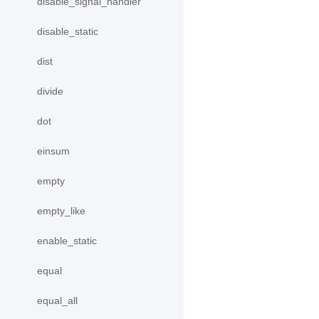
disable_signal_handler
disable_static
dist
divide
dot
einsum
empty
empty_like
enable_static
equal
equal_all