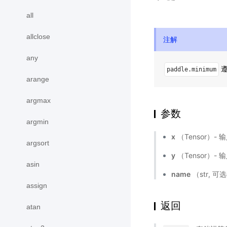
all
allclose
注解
any
遵
paddle.minimum
arange
argmax
参数
argmin
x
（Tensor）-
argsort
y
（Tensor）-
asin
name
（str, 
assign
返回
atan