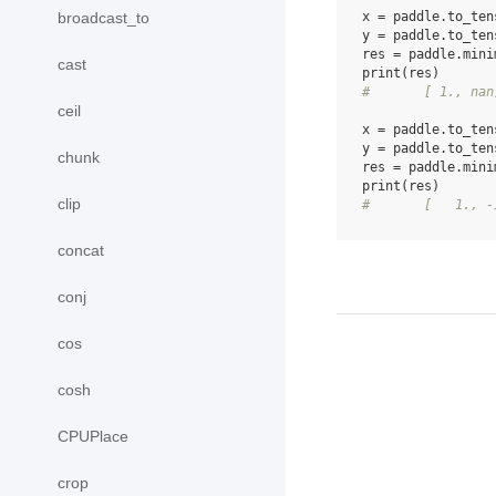
broadcast_to
x
=
paddle
.
to_ten
y
=
paddle
.
to_ten
res
=
paddle
.
mini
cast
print
(
res
)
#       [ 1., nan
ceil
x
=
paddle
.
to_ten
y
=
paddle
.
to_ten
chunk
res
=
paddle
.
mini
print
(
res
)
clip
#       [   1., -
concat
conj
cos
cosh
CPUPlace
crop