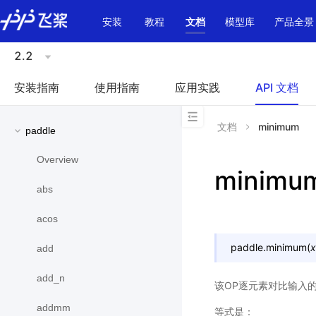
\u200E
安装
教程
文档
模型库
产品全景
2.2
安装指南
使用指南
应用实践
API 文档
文档
minimum
paddle
Overview
minimu
abs
acos
paddle.
minimum
(
x
add
add_n
该OP逐元素对比输入的
addmm
等式是：