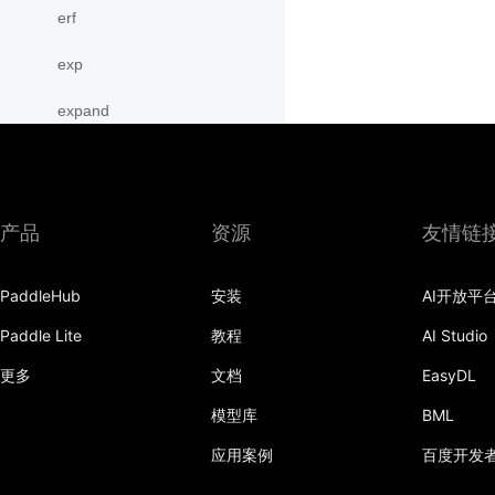
erf
exp
expand
expand_as
expm1
产品
资源
友情链
eye
PaddleHub
安装
AI开放平
flatten
Paddle Lite
教程
AI Studio
flip
更多
文档
EasyDL
floor
模型库
BML
floor_divide
应用案例
百度开发
flops