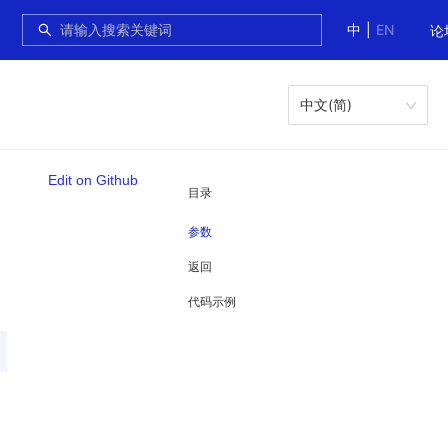
中
|
EN
论
中文(简)
Edit on Github
目录
参数
返回
代码示例