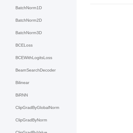
BatchNorm1D
BatchNorm2D
BatchNorm3D
BCELoss
BCEWithLogitsLoss
BeamSearchDecoder
Bilinear
BiRNN
ClipGradByGlobalNorm
ClipGradByNorm
ClipGradByValue