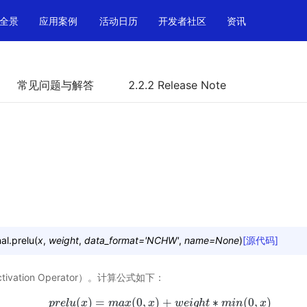
全景
应用案例
活动日历
开发者社区
资讯
常见问题与解答
2.2.2 Release Note
al.
prelu
(
x
,
weight
,
data_format
=
'NCHW'
,
name
=
None
)
[源代码]
ctivation Operator）。计算公式如下：
(
)
=
(
0
,
)
+
∗
(
0
,
)
p
r
e
l
u
p
x
r
e
l
u
(
x
m
)
=
a
m
x
a
x
(
0
,
x
x
)
+
w
e
w
i
g
e
h
i
t
g
∗
h
m
t
i
n
(
m
0
,
i
x
n
)
x