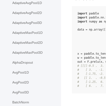
AdaptiveAvgPool1D
AdaptiveAvgPool2D
import
paddle
import
paddle.nn.
import
numpy
as
n
AdaptiveAvgPool3D
data
=
np
.
array
([
AdaptiveMaxPool1D
AdaptiveMaxPool2D
AdaptiveMaxPool3D
x
=
paddle
.
to_ten
w
=
paddle
.
to_ten
out
=
F
.
prelu
(
x
,
AlphaDropout
# [[[[-0.5 ,  3. 
#    [ 3.  , -1. 
AvgPool1D
#    [-1.75, -2. 
#   [[ 1.  , -0.5
#    [-1.25,  6. 
AvgPool2D
#    [ 6.  ,  7. 
AvgPool3D
BatchNorm