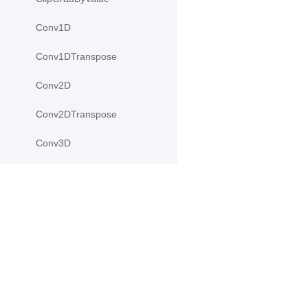
Conv1D
Conv1DTranspose
Conv2D
Conv2DTranspose
Conv3D
Conv3DTranspose
CosineSimilarity
产品
资源
CrossEntropyLoss
CTCLoss
PaddleHub
安装
Dropout
Paddle Lite
教程