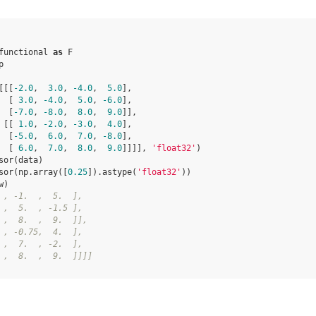
functional
as
F
p
[[[
-
2.0
,
3.0
,
-
4.0
,
5.0
],
[
3.0
,
-
4.0
,
5.0
,
-
6.0
],
[
-
7.0
,
-
8.0
,
8.0
,
9.0
]],
[[
1.0
,
-
2.0
,
-
3.0
,
4.0
],
[
-
5.0
,
6.0
,
7.0
,
-
8.0
],
[
6.0
,
7.0
,
8.0
,
9.0
]]]],
'float32'
)
sor
(
data
)
sor
(
np
.
array
([
0.25
])
.
astype
(
'float32'
))
w
)
 , -1.  ,  5.  ],
 ,  5.  , -1.5 ],
 ,  8.  ,  9.  ]],
 , -0.75,  4.  ],
 ,  7.  , -2.  ],
 ,  8.  ,  9.  ]]]]