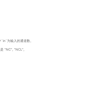
，其中`in`为输入的通道数。
NC", "NCL",