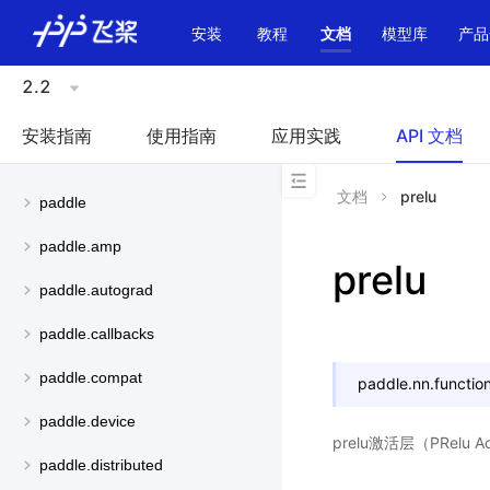
\u200E
安装
教程
文档
模型库
产品
2.2
安装指南
使用指南
应用实践
API 文档
文档
prelu
paddle
paddle.amp
prelu
paddle.autograd
paddle.callbacks
paddle.compat
paddle.nn.function
paddle.device
prelu激活层（PRelu A
paddle.distributed