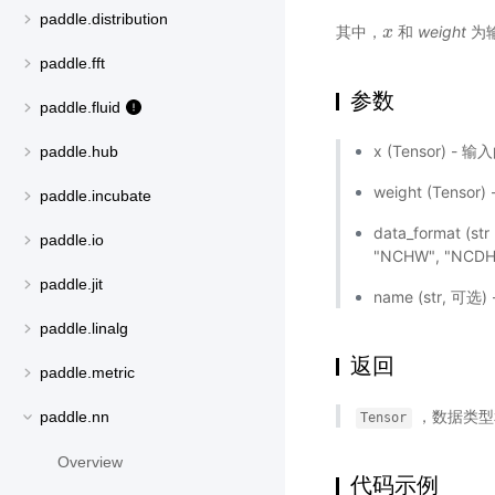
paddle.distribution
其中，
和
weight
为输
x
x
paddle.fft
参数
paddle.fluid
x (Tensor) - 
paddle.hub
weight (Ten
paddle.incubate
data_forma
paddle.io
"NCHW", "NC
paddle.jit
name (str,
paddle.linalg
返回
paddle.metric
，数据类型
paddle.nn
Tensor
Overview
代码示例