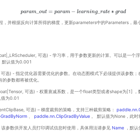
p
a
r
a
m
_
o
u
t
=
p
a
r
a
m
−
l
e
a
r
n
i
n
g
_
r
a
t
e
∗
g
r
a
d
_
=
−
_
∗
p
a
r
a
m
o
u
t
p
a
r
a
m
l
e
a
r
n
i
n
g
r
a
t
e
g
r
a
d
并根据反向计算所得的梯度，更新parameters中的Parameters，最
float|_LRScheduler, 可选) - 学习率，用于参数更新的计算。可以是
类，默认值为0.001
ist, 可选) - 指定优化器需要优化的参数。在动态图模式下必须提供该参
所有的参数都将被优化。
float|Tensor, 可选) - 权重衰减系数，是一个float类型或者shape为[1] 
认值为0.01
dientClipBase, 可选) – 梯度裁剪的策略，支持三种裁剪策略：
paddle.nn.
ipGradByNorm
、
paddle.nn.ClipGradByValue
。 默认值为None，此
可选)- 该参数供开发人员打印调试信息时使用，具体用法请参见
Name
，默认值