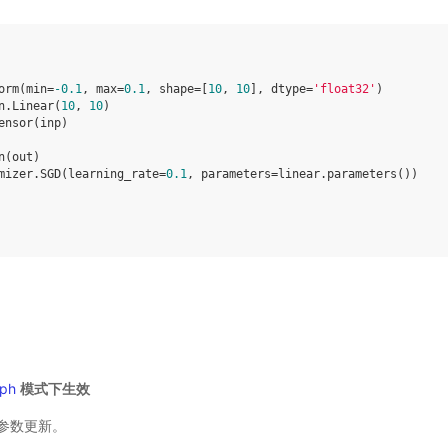
orm
(
min
=
-
0.1
,
max
=
0.1
,
shape
=
[
10
,
10
],
dtype
=
'float32'
)
n
.
Linear
(
10
,
10
)
ensor
(
inp
)
n
(
out
)
mizer
.
SGD
(
learning_rate
=
0.1
,
parameters
=
linear
.
parameters
())
ph
模式下生效
参数更新。