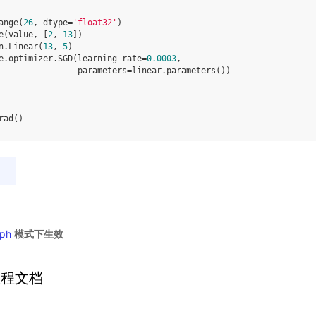
ange
(
26
,
dtype
=
'float32'
)
e
(
value
,
[
2
,
13
])
n
.
Linear
(
13
,
5
)
e
.
optimizer
.
SGD
(
learning_rate
=
0.0003
,
parameters
=
linear
.
parameters
())
rad
()
ph
模式下生效
教程文档