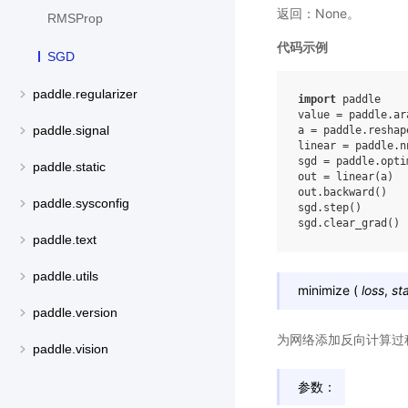
返回：None。
RMSProp
代码示例
SGD
paddle.regularizer
import
paddle
value
=
paddle
.
ar
paddle.signal
a
=
paddle
.
reshap
linear
=
paddle
.
n
sgd
=
paddle
.
opti
paddle.static
out
=
linear
(
a
)
out
.
backward
()
paddle.sysconfig
sgd
.
step
()
sgd
.
clear_grad
()
paddle.text
paddle.utils
minimize
(
loss
,
st
paddle.version
为网络添加反向计算过程，
paddle.vision
参数：