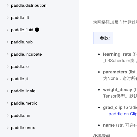
paddle.distribution
paddle.fft
为网络添加反向计算过程，
paddle.fluid
参数:
paddle.hub
learning_rate
(
paddle.incubate
_LRScheduler
paddle.io
parameters
(l
为None，这时
paddle.jit
weight_decay
(
paddle.linalg
Tensor类型。默
paddle.metric
grad_clip
(Gra
、
paddle.nn.Cl
paddle.nn
name
(str, 
paddle.onnx
代码示例