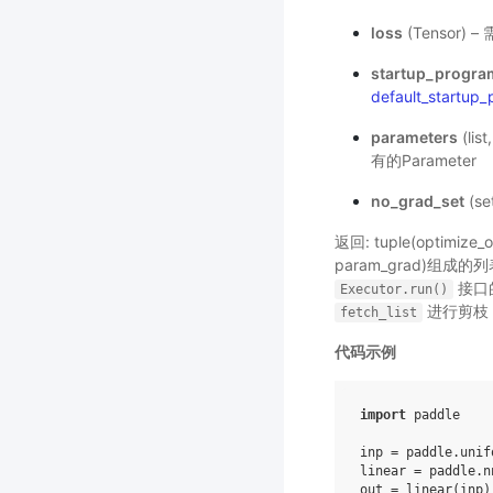
loss
(Tensor
startup_progra
default_startup
parameters
(li
有的Parameter
no_grad_set
(s
返回: tuple(optimiz
param_grad)组
接口
Executor.run()
进行剪枝
fetch_list
代码示例
import
paddle
inp
=
paddle
.
unif
linear
=
paddle
.
n
out
=
linear
(
inp
)