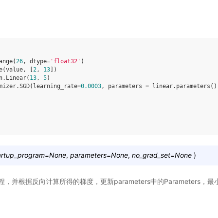
ange
(
26
,
dtype
=
'float32'
)
e
(
value
,
[
2
,
13
])
n
.
Linear
(
13
,
5
)
mizer
.
SGD
(
learning_rate
=
0.0003
,
parameters
=
linear
.
parameters
()
artup_program
=
None
,
parameters
=
None
,
no_grad_set
=
None
)
并根据反向计算所得的梯度，更新parameters中的Parameters，最