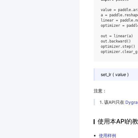
value
=
paddle
.
ar
a
=
paddle
.
reshap
linear
=
paddle
.
n
optimizer
=
paddl
out
=
linear
(
a
)
out
.
backward
()
optimizer
.
step
()
optimizer
.
clear_g
set_lr
(
value
)
注意：
1. 该API只在
Dygra
使用本API的
使用样例