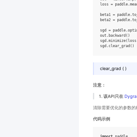
loss
=
paddle
.
mea
beta1
=
paddle
.
to
beta2
=
paddle
.
to
sgd
=
paddle
.
opti
out
.
backward
()
sgd
.
minimize
(
loss
sgd
.
clear_grad
()
clear_grad
(
)
注意：
1. 该API只在
Dygra
清除需要优化的参数的
代码示例
import
paddle