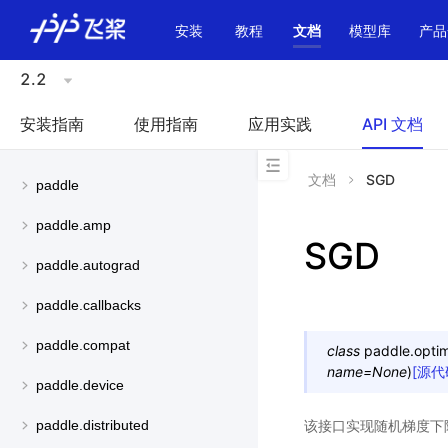
\u200E
安装
教程
文档
模型库
产品
2.2
安装指南
使用指南
应用实践
API 文档
文档
SGD
paddle
paddle.amp
SGD
paddle.autograd
paddle.callbacks
paddle.compat
class
paddle.optim
name
=
None
)
[源代
paddle.device
该接口实现随机梯度下
paddle.distributed