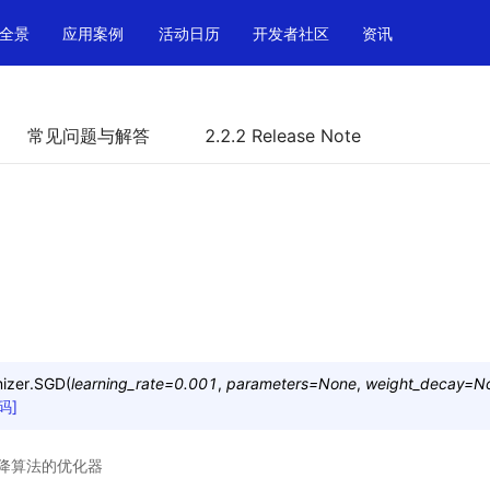
全景
应用案例
活动日历
开发者社区
资讯
常见问题与解答
2.2.2 Release Note
izer.
SGD
(
learning_rate
=
0.001
,
parameters
=
None
,
weight_decay
=
N
码]
降算法的优化器