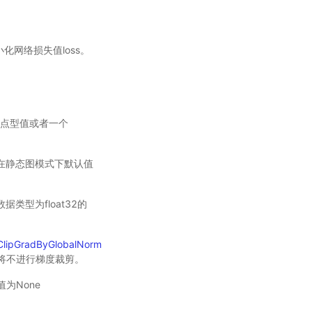
小化网络损失值loss。
一个浮点型值或者一个
数；在静态图模式下默认值
，数据类型为float32的
ClipGradByGlobalNorm
时将不进行梯度裁剪。
为None