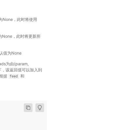
为None，此时将使用
默认值为None，此时将更新所
默认值为None
ads为由(param,
模式下，该返回值可以加入到
并根据
和
feed