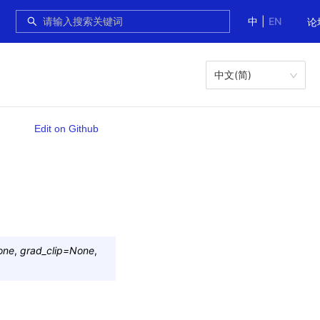
中
|
EN
论
中文(简)
Edit on Github
one
,
grad_clip
=
None
,