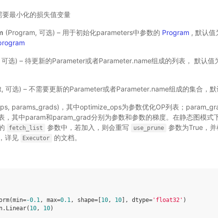
) – 需要最小化的损失值变量
m
(Program, 可选) – 用于初始化parameters中参数的
Program
, 默认值
_program
st, 可选) – 待更新的Parameter或者Parameter.name组成的列表， 
et, 可选) – 不需要更新的Parameter或者Parameter.name组成的集合，
e_ops, params_grads)，其中optimize_ops为参数优化OP列表；param_gr
成的列表，其中param和param_grad分别为参数和参数的梯度。在静态图
的
参数中，若加入，则会重写
参数为True，
fetch_list
use_prune
，详见
的文档。
Executor
orm
(
min
=
-
0.1
,
max
=
0.1
,
shape
=
[
10
,
10
],
dtype
=
'float32'
)
n
.
Linear
(
10
,
10
)