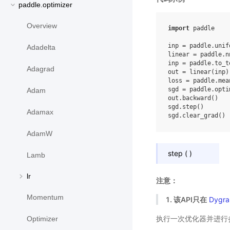
paddle.optimizer
Overview
import
paddle
inp
=
paddle
.
unif
Adadelta
linear
=
paddle
.
n
inp
=
paddle
.
to_t
Adagrad
out
=
linear
(
inp
)
loss
=
paddle
.
mea
sgd
=
paddle
.
opti
Adam
out
.
backward
()
sgd
.
step
()
Adamax
sgd
.
clear_grad
()
AdamW
step
(
)
Lamb
lr
注意：
Momentum
1. 该API只在
Dygra
执行一次优化器并进行
Optimizer