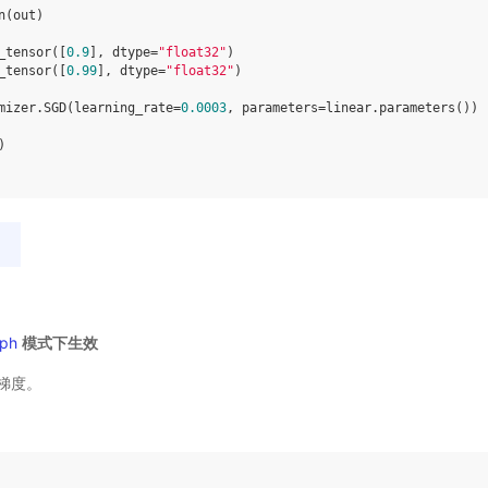
n
(
out
)
_tensor
([
0.9
],
dtype
=
"float32"
)
_tensor
([
0.99
],
dtype
=
"float32"
)
mizer
.
SGD
(
learning_rate
=
0.0003
,
parameters
=
linear
.
parameters
())
)
ph
模式下生效
梯度。