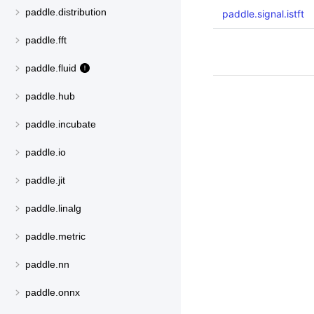
paddle.distribution
paddle.signal.istft
paddle.fft
paddle.fluid
paddle.hub
paddle.incubate
paddle.io
paddle.jit
paddle.linalg
paddle.metric
paddle.nn
paddle.onnx