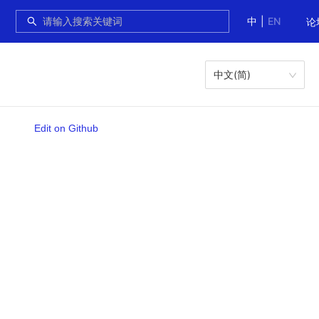
中
|
EN
论
中文(简)
Edit on Github