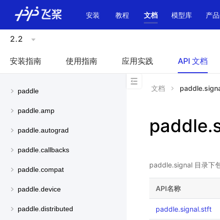
\u200E
安装
教程
文档
模型库
产品
2.2
安装指南
使用指南
应用实践
API 文档
文档
paddle.sign
paddle
paddle.amp
paddle.s
paddle.autograd
paddle.callbacks
paddle.signa
paddle.compat
API名称
paddle.device
paddle.signal.stft
paddle.distributed