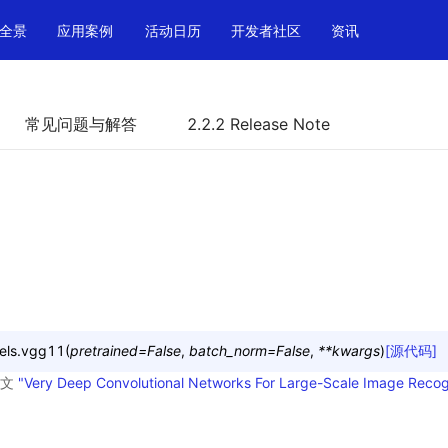
全景
应用案例
活动日历
开发者社区
资讯
常见问题与解答
2.2.2 Release Note
els.
vgg11
(
pretrained
=
False
,
batch_norm
=
False
,
**
kwargs
)
[源代码]
论文
"Very Deep Convolutional Networks For Large-Scale Image Recog