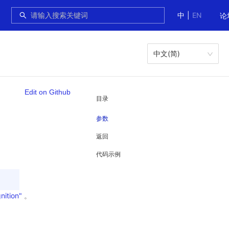
中
|
EN
论
中文(简)
Edit on Github
目录
参数
返回
代码示例
nition"
。