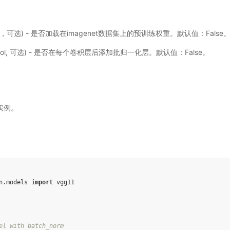
ol，可选) - 是否加载在imagenet数据集上的预训练权重。默认值：False
ool, 可选) - 是否在每个卷积层后添加批归一化层。默认值：False。
的实例。
n.models
import
vgg11
el with batch_norm