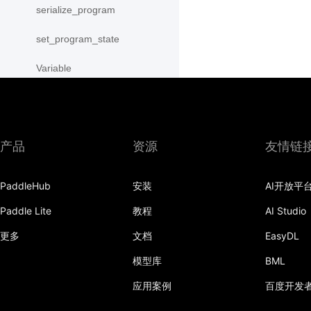
serialize_program
set_program_state
Variable
WeightNormParamAttr
xpu_places
产品
资源
友情链
paddle.sysconfig
paddle.text
PaddleHub
安装
AI开放平
Paddle Lite
教程
AI Studio
paddle.utils
更多
文档
EasyDL
paddle.version
模型库
BML
paddle.vision
应用案例
百度开发