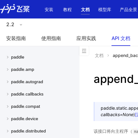
\u200E
安装
教程
文档
模型库
产品全景
2.2
安装指南
使用指南
应用实践
API 文档
文档
append_ba
paddle
paddle.amp
append
paddle.autograd
paddle.callbacks
paddle.compat
paddle.static.
app
callbacks
=
None
)
paddle.device
该接口将向主程序（
paddle.distributed
m