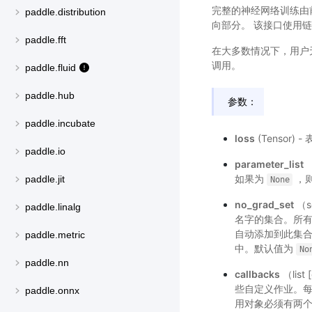
完整的神经网络训练由
paddle.distribution
向部分。 该接口使用
paddle.fft
在大多数情况下，用户
调用。
paddle.fluid
paddle.hub
参数：
paddle.incubate
loss
(Tensor) 
paddle.io
parameter_list
（
如果为
，
paddle.jit
None
no_grad_set
（se
paddle.linalg
名字的集合。所
自动添加到此集
paddle.metric
中。默认值为
No
paddle.nn
callbacks
（lis
些自定义作业。每
paddle.onnx
用对象必须有两