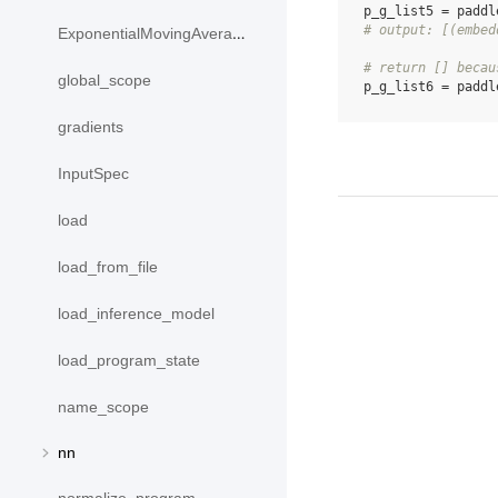
p_g_list5
=
paddl
# output: [(embed
ExponentialMovingAverage
# return [] becau
global_scope
p_g_list6
=
paddl
gradients
InputSpec
load
load_from_file
load_inference_model
load_program_state
name_scope
nn