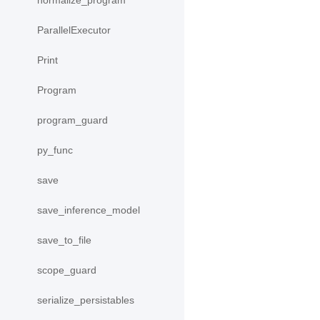
normalize_program
ParallelExecutor
Print
Program
program_guard
py_func
save
save_inference_model
save_to_file
scope_guard
serialize_persistables