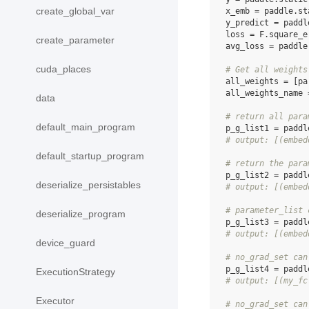
create_global_var
x_emb
=
paddle
.
st
y_predict
=
paddl
loss
=
F
.
square_e
create_parameter
avg_loss
=
paddle
cuda_places
# Get all weights
all_weights
=
[
pa
all_weights_name
data
# return all para
default_main_program
p_g_list1
=
paddl
# output: [(embed
default_startup_program
# return the para
p_g_list2
=
paddl
deserialize_persistables
# output: [(embed
# parameter_list 
deserialize_program
p_g_list3
=
paddl
# output: [(embed
device_guard
# no_grad_set can
p_g_list4
=
paddl
ExecutionStrategy
# output: [(my_fc
Executor
# no_grad_set can