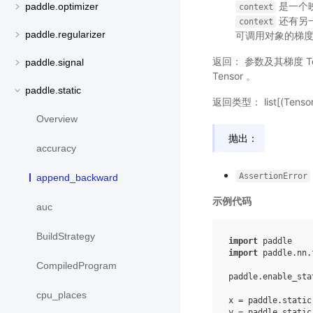
是一个映
paddle.optimizer
context
还有另
context
paddle.regularizer
可调用对象的梯度 
返回： 参数及其梯度 
paddle.signal
Tensor 。
paddle.static
返回类型： list[(Tensor 
Overview
抛出：
accuracy
AssertionError
append_backward
示例代码
auc
BuildStrategy
import
paddle
import
paddle.nn.
CompiledProgram
paddle
.
enable_sta
cpu_places
x
=
paddle
.
static
y
=
paddle
.
static