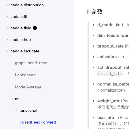
paddle.distribution
参数
paddle.fft
d_model
(int)
paddle.fluid
dim_feedforwa
paddle.hub
dropout_rate
(
paddle.incubate
activation
(st
graph_send_recv
act_dropout_ra
。
dropout_rate
LookAhead
normalize_befo
ModelAverage
Normalizati
nn
weight_attr
(P
即使用0进行初
functional
bias_attr
（Par
FusedFeedForward
。如
ParamAttr