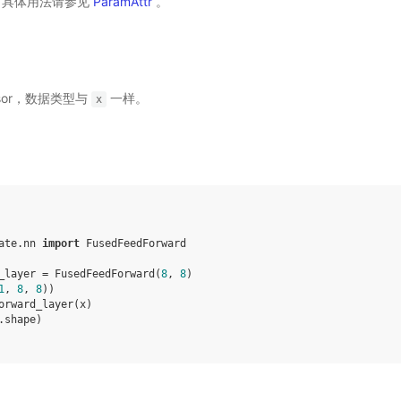
。具体用法请参见
ParamAttr
。
ensor，数据类型与
一样。
x
ate.nn
import
FusedFeedForward
_layer
=
FusedFeedForward
(
8
,
8
)
1
,
8
,
8
))
orward_layer
(
x
)
.
shape
)