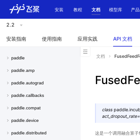
\u200E
安装
教程
文档
模型库
产品
2.2
安装指南
使用指南
应用实践
API 文档
文档
FusedFeedF
paddle
paddle.amp
FusedF
paddle.autograd
paddle.callbacks
paddle.compat
class
paddle.incub
act_dropout_rate
=
paddle.device
这是一个调用融合算子fus
paddle.distributed