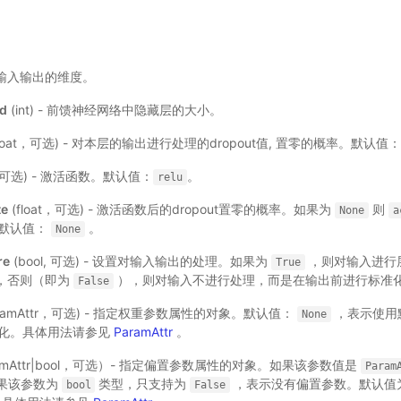
 - 输入输出的维度。
rd
(int) - 前馈神经网络中隐藏层的大小。
float，可选) - 对本层的输出进行处理的dropout值, 置零的概率。默认值：
r，可选) - 激活函数。默认值：
。
relu
te
(float，可选) - 激活函数后的dropout置零的概率。如果为
则
None
a
默认值：
。
None
re
(bool, 可选) - 设置对输入输出的处理。如果为
，则对输入进行层
True
on），否则（即为
），则对输入不进行处理，而是在输出前进行标准
False
aramAttr，可选) - 指定权重参数属性的对象。默认值：
，表示使用
None
始化。具体用法请参见
ParamAttr
。
amAttr|bool，可选）- 指定偏置参数属性的对象。如果该参数值是
Param
果该参数为
类型，只支持为
，表示没有偏置参数。默认值为
bool
False