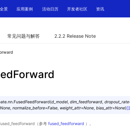
全景
应用案例
活动日历
开发者社区
资讯
常见问题与解答
2.2.2 Release Note
orward
eedForward
ate.nn.
FusedFeedForward
(
d_model
,
dim_feedforward
,
dropout_rate
None
,
normalize_before
=
False
,
weight_attr
=
None
,
bias_attr
=
None
)
[
ed_feedforward（参考
fused_feedforward
）。