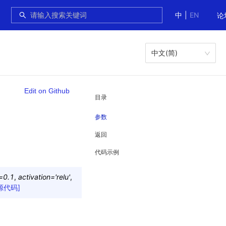
中
|
EN
论
中文(简)
Edit on Github
目录
参数
返回
代码示例
=
0.1
,
activation
=
'relu'
,
源代码]