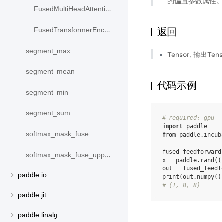
的偏置参数属性
FusedMultiHeadAttention
返回
FusedTransformerEncoderLayer
segment_max
Tensor, 输出T
segment_mean
代码示例
segment_min
segment_sum
# required: gpu
import
paddle
softmax_mask_fuse
from
paddle.incub
fused_feedforward
softmax_mask_fuse_upper_triangle
x
=
paddle
.
rand
((
out
=
fused_feedf
paddle.io
print
(
out
.
numpy
()
# (1, 8, 8)
paddle.jit
paddle.linalg