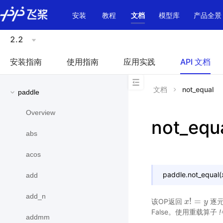
\u200E
安装
教程
文档
模型库
产品全景
2.2
安装指南
使用指南
应用实践
API 文档
文档
not_equal
paddle
Overview
not_equ
abs
acos
paddle.
not_equal
(
add
add_n
!
=
该OP返回
逐元
x
x
!
=
y
y
False。使用重载算子
!
addmm