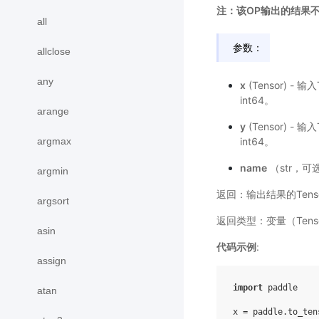
注：该OP输出的结果
all
参数：
allclose
any
x
(Tensor) - 
int64。
arange
y
(Tensor) - 
argmax
int64。
name
（str，可
argmin
返回：输出结果的Tenso
argsort
返回类型：变量（Tens
asin
代码示例
:
assign
import
paddle
atan
x
=
paddle
.
to_ten