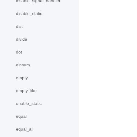
disable_signal_handler
disable_static
dist
divide
dot
einsum
empty
empty_like
enable_static
equal
equal_all