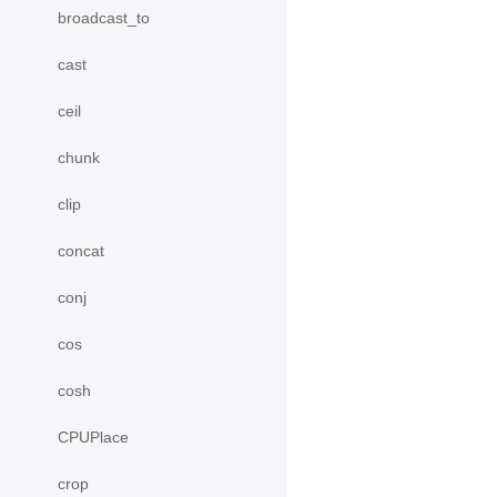
broadcast_to
cast
ceil
chunk
clip
concat
conj
cos
cosh
CPUPlace
crop