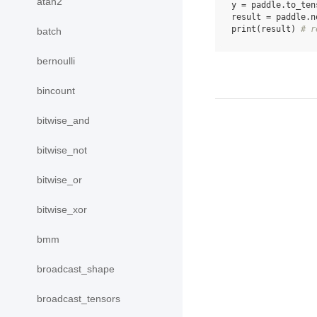
atan2
y
=
paddle
.
to_ten
result
=
paddle
.
n
print
(
result
)
# r
batch
bernoulli
bincount
bitwise_and
bitwise_not
bitwise_or
bitwise_xor
bmm
broadcast_shape
broadcast_tensors