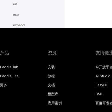
erf
exp
expand
expand_as
expm1
产品
资源
友情链
eye
PaddleHub
安装
AI开放平
flatten
Paddle Lite
教程
AI Studio
flip
更多
文档
EasyDL
floor
模型库
BML
floor_divide
应用案例
百度开发
flops