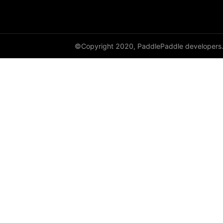
full
full_like
©Copyright 2020, PaddlePaddle developers
gather
gather_nd
get_cuda_rng_state
get_default_dtype
get_flags
grad
greater_equal
greater_than