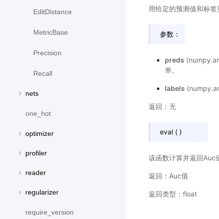
用给定的预测值和标签更
EditDistance
MetricBase
参数：
Precision
preds
(numpy.a
率。
Recall
labels
(numpy.a
nets
返回：无
one_hot
eval
(
)
optimizer
profiler
该函数计算并返回Auc
reader
返回：Auc值
regularizer
返回类型：float
require_version