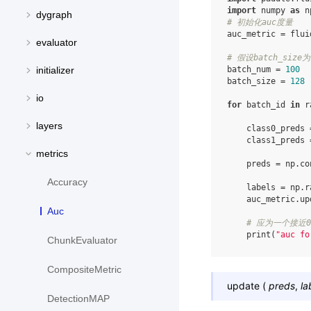
import
numpy
as
n
dygraph
# 初始化auc度量
auc_metric
=
flui
evaluator
# 假设batch_size为
batch_num
=
100
initializer
batch_size
=
128
io
for
batch_id
in
r
layers
class0_preds
class1_preds
metrics
preds
=
np
.
co
Accuracy
labels
=
np
.
r
auc_metric
.
up
Auc
# 应为一个接近0
print
(
"auc fo
ChunkEvaluator
CompositeMetric
update
(
preds
,
la
DetectionMAP