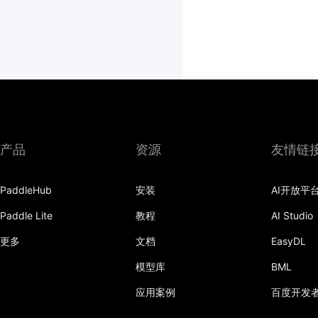
产品
资源
友情链
PaddleHub
安装
AI开放平
Paddle Lite
教程
AI Studio
更多
文档
EasyDL
模型库
BML
应用案例
百度开发