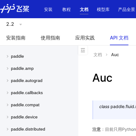
\u200E
安装
教程
文档
模型库
产品全景
2.2
安装指南
使用指南
应用实践
API 文档
文档
Auc
paddle
paddle.amp
Auc
paddle.autograd
paddle.callbacks
paddle.compat
class
paddle.fluid.
paddle.device
注意
：目前只用Pyth
paddle.distributed