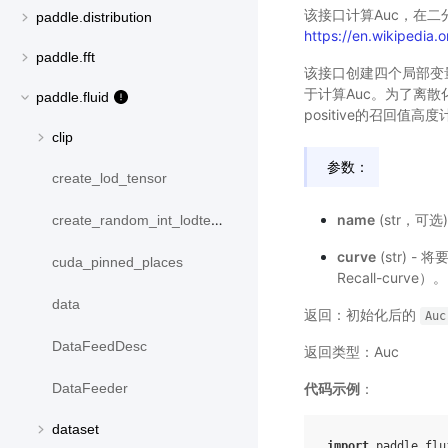
该接口计算Auc，在二分类(
paddle.distribution
https://en.wikipedia.
paddle.fft
该接口创建四个局部变量true_po
于计算Auc。为了离散
paddle.fluid
positive的召回值
clip
参数：
create_lod_tensor
name
(str，可
create_random_int_lodtensor
curve
(str) 
cuda_pinned_places
Recall-curve）。
data
返回：初始化后的
Auc
DataFeedDesc
返回类型：Auc
代码示例
：
DataFeeder
dataset
import
paddle.flu