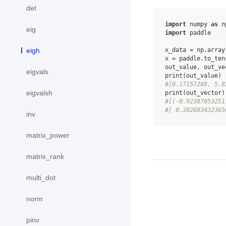
det
import
numpy
as
n
eig
import
paddle
x_data
=
np
.
array
eigh
x
=
paddle
.
to_ten
out_value
,
out_ve
eigvals
print
(
out_value
)
#[0.17157288, 5.8
eigvalsh
print
(
out_vector
)
#[(-0.92387953251
#[ 0.382683432365
inv
matrix_power
matrix_rank
multi_dot
norm
pinv