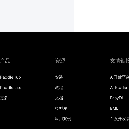
产品
资源
友情链
PaddleHub
安装
AI开放平
Paddle Lite
教程
AI Studio
更多
文档
EasyDL
模型库
BML
应用案例
百度开发