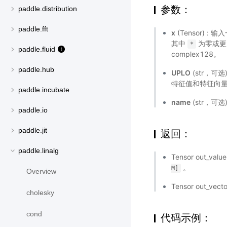
参数：
paddle.distribution
paddle.fft
x
(Tensor)
其中
为零或更大
*
paddle.fluid
complex128。
paddle.hub
UPLO
(str，可
特征值和特征向量
paddle.incubate
name
(str，可
paddle.io
paddle.jit
返回：
paddle.linalg
Tensor out
。
M]
Overview
Tensor out
cholesky
cond
代码示例：