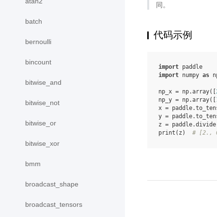
atan2
同。
batch
代码示例
bernoulli
bincount
import
paddle
import
numpy
as
n
bitwise_and
np_x
=
np
.
array
([
np_y
=
np
.
array
([
bitwise_not
x
=
paddle
.
to_ten
y
=
paddle
.
to_ten
bitwise_or
z
=
paddle
.
divide
print
(
z
)
# [2., 
bitwise_xor
bmm
broadcast_shape
broadcast_tensors