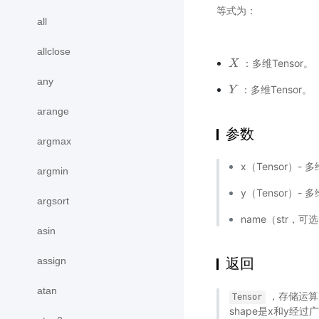
等式为：
all
allclose
：多维Tensor。
X
X
any
：多维Tensor。
Y
Y
arange
参数
argmax
x（Tensor）- 多
argmin
y（Tensor）- 多
argsort
name（str，
asin
assign
返回
atan
，存储运算后
Tensor
shape是x和y经过广