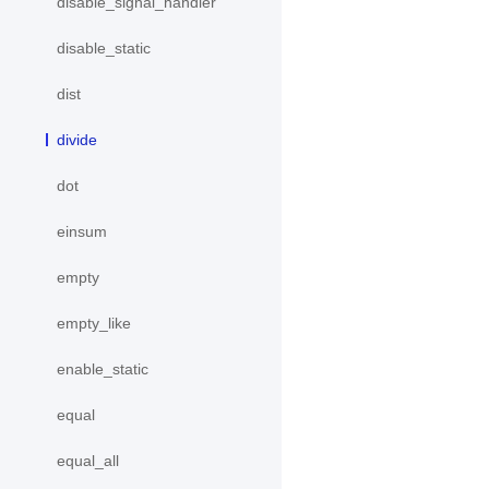
disable_signal_handler
disable_static
dist
divide
dot
einsum
empty
empty_like
enable_static
equal
equal_all