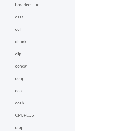
broadcast_to
cast
ceil
chunk
clip
concat
conj
cos
cosh
CPUPlace
crop