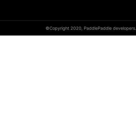
full
full_like
©Copyright 2020, PaddlePaddle developers
gather
gather_nd
get_cuda_rng_state
get_default_dtype
get_flags
grad
greater_equal
greater_than