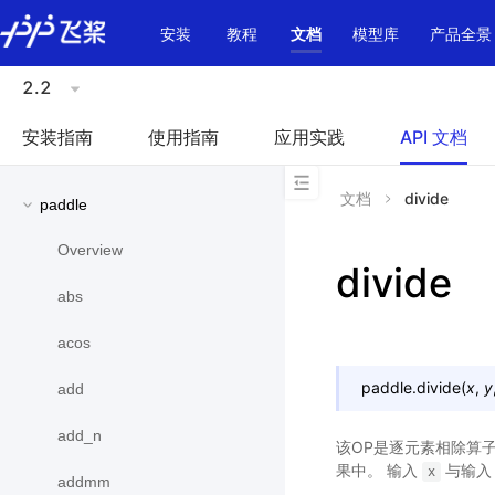
\u200E
安装
教程
文档
模型库
产品全景
2.2
安装指南
使用指南
应用实践
API 文档
文档
divide
paddle
Overview
divide
abs
acos
paddle.
divide
(
x
,
y
add
add_n
该OP是逐元素相除算
果中。 输入
与输
x
addmm