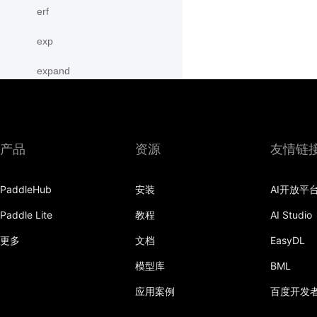
erf
exp
expand
expand_as
expm1
产品
资源
友情链
eye
PaddleHub
安装
AI开放平
flatten
Paddle Lite
教程
AI Studio
flip
更多
文档
EasyDL
floor
模型库
BML
floor_divide
应用案例
百度开发
flops