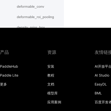
deformable_conv
deformable_roi_pooling
density_prior_box
detection_output
diag
产品
资源
友情链
distribute_fpn_proposals
PaddleHub
安装
AI开放平
double_buffer
Paddle Lite
教程
AI Studio
dropout
更多
文档
EasyDL
dynamic_gru
模型库
BML
dynamic_lstm
应用案例
百度开发
dynamic_lstmp