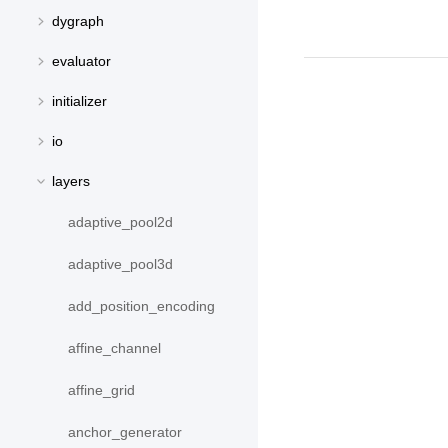
dygraph
evaluator
initializer
io
layers
adaptive_pool2d
adaptive_pool3d
add_position_encoding
affine_channel
affine_grid
anchor_generator