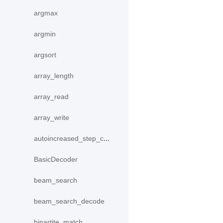
argmax
argmin
argsort
array_length
array_read
array_write
autoincreased_step_counter
BasicDecoder
beam_search
beam_search_decode
bipartite_match