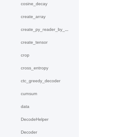
cosine_decay
create_array
create_py_reader_by_data
create_tensor
crop
cross_entropy
ctc_greedy_decoder
cumsum
data
DecodeHelper
Decoder