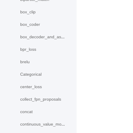
box_clip
box_coder
box_decoder_and_assign
bpr_loss
brelu
Categorical
center_loss
collect_fpn_proposals
concat
continuous_value_model