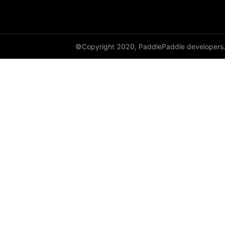
DynamicRNN
edit_distance
©Copyright 2020, PaddlePaddle developers
elementwise_add
elementwise_div
elementwise_floordiv
elementwise_max
elementwise_min
elementwise_mod
elementwise_pow
elementwise_sub