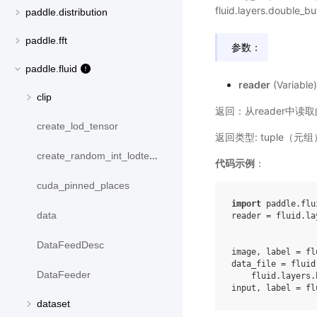
fluid.layers.double
paddle.distribution
paddle.fft
参数：
paddle.fluid
reader
(Variabl
clip
返回：从reader中读取
create_lod_tensor
返回类型: tuple（元组
create_random_int_lodtensor
代码示例
：
cuda_pinned_places
import
paddle.flu
data
reader
=
fluid
.
la
DataFeedDesc
image
,
label
=
fl
data_file
=
fluid
DataFeeder
fluid
.
layers
.
input
,
label
=
fl
dataset