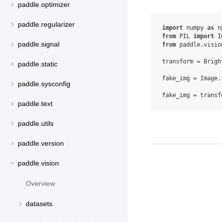
paddle.optimizer
paddle.regularizer
import
numpy
as
n
from
PIL
import
I
paddle.signal
from
paddle.visio
transform
=
Brigh
paddle.static
fake_img
=
Image
.
paddle.sysconfig
fake_img
=
transf
paddle.text
paddle.utils
paddle.version
paddle.vision
Overview
datasets