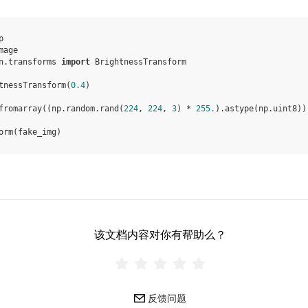
p
mage
n.transforms
import
BrightnessTransform
tnessTransform
(
0.4
)
fromarray
((
np
.
random
.
rand
(
224
,
224
,
3
)
*
255.
)
.
astype
(
np
.
uint8
))
orm
(
fake_img
)
该文档内容对你有帮助么？
反馈问题