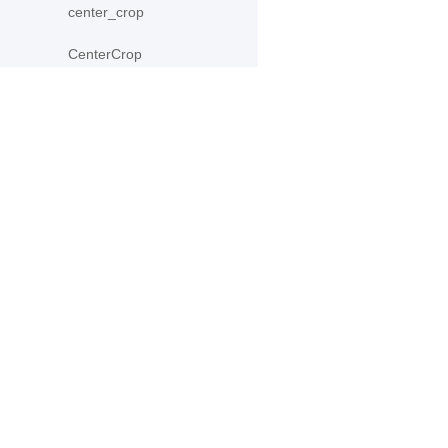
center_crop
CenterCrop
ColorJitter
Compose
产品
资源
ContrastTransform
PaddleHub
安装
crop
Paddle Lite
教程
Grayscale
更多
文档
hflip
模型库
HueTransform
应用案例
normalize
Normalize