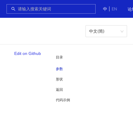
中
|
EN
论
中文(简)
Edit on Github
目录
参数
形状
返回
代码示例