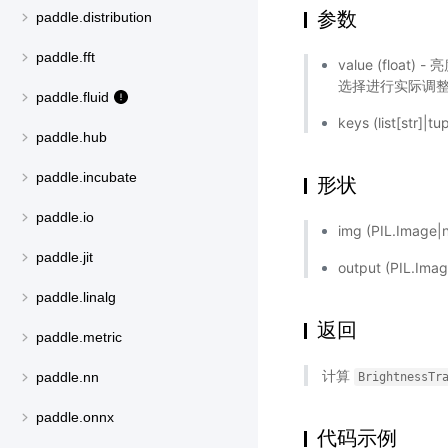
参数
paddle.distribution
paddle.fft
value (float
选择进行实际调
paddle.fluid
keys (list[str]|tu
paddle.hub
paddle.incubate
形状
paddle.io
img (PIL.Ima
paddle.jit
output (PIL.I
paddle.linalg
返回
paddle.metric
计算
paddle.nn
BrightnessTr
paddle.onnx
代码示例