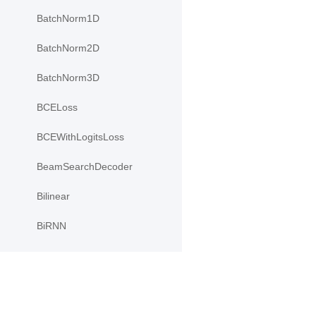
BatchNorm1D
BatchNorm2D
BatchNorm3D
BCELoss
BCEWithLogitsLoss
BeamSearchDecoder
Bilinear
BiRNN
ClipGradByGlobalNorm
ClipGradByNorm
ClipGradByValue