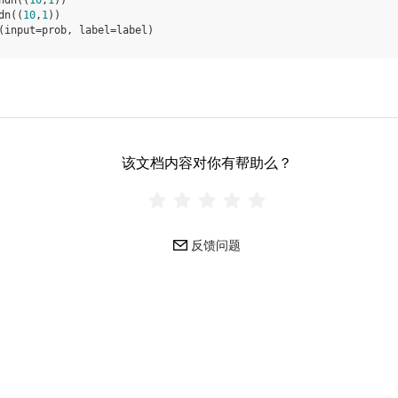
ndn
((
10
,
1
))
dn
((
10
,
1
))
(
input
=
prob
,
label
=
label
)
该文档内容对你有帮助么？
反馈问题