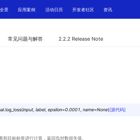
全景
应用案例
活动日历
开发者社区
资讯
常见问题与解答
2.2.2 Release Note
al.
log_loss
(
input
,
label
,
epsilon
=
0.0001
,
name
=
None
)
[源代码]
测结果和目标标签进行计算，返回负对数损失值。