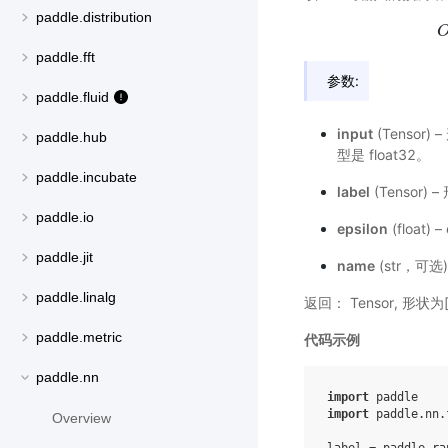
paddle.distribution
paddle.fft
参数:
paddle.fluid
input
(Tensor
paddle.hub
型是 float32。
paddle.incubate
label
(Tensor)
paddle.io
epsilon
(float) –
paddle.jit
name
(str，可
paddle.linalg
返回： Tensor, 形状为[
paddle.metric
代码示例
paddle.nn
import
paddle
import
paddle.nn.
Overview