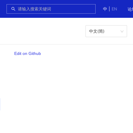
中
|
EN
论
中文(简)
Edit on Github