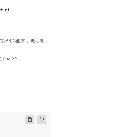
+
)
ϵ
驱算子计算得来的概率， 数据类
float32。