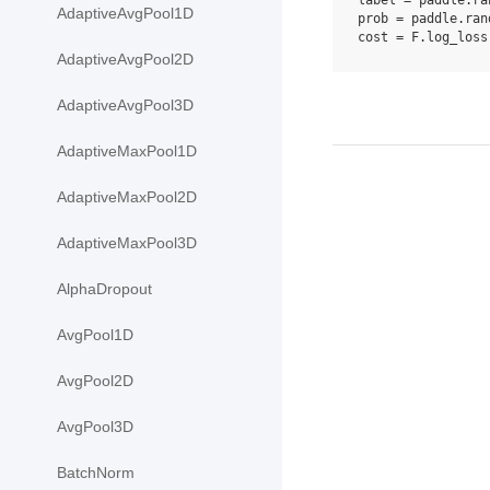
label
=
paddle
.
ra
AdaptiveAvgPool1D
prob
=
paddle
.
ran
cost
=
F
.
log_loss
AdaptiveAvgPool2D
AdaptiveAvgPool3D
AdaptiveMaxPool1D
AdaptiveMaxPool2D
AdaptiveMaxPool3D
AlphaDropout
AvgPool1D
AvgPool2D
AvgPool3D
BatchNorm