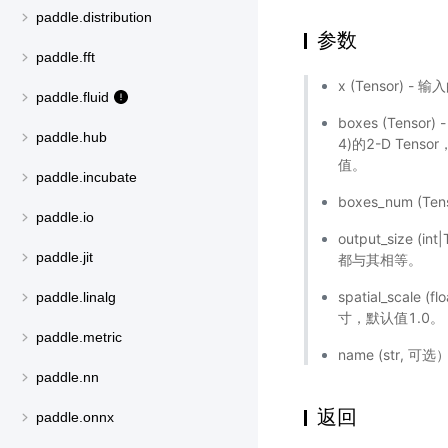
paddle.distribution
参数
paddle.fft
x (Tensor) -
paddle.fluid
boxes (Tenso
paddle.hub
4)的2-D Tenso
值。
paddle.incubate
boxes_num (
paddle.io
output_size (
paddle.jit
都与其相等。
spatial_sca
paddle.linalg
寸，默认值1.0。
paddle.metric
name (str
paddle.nn
返回
paddle.onnx