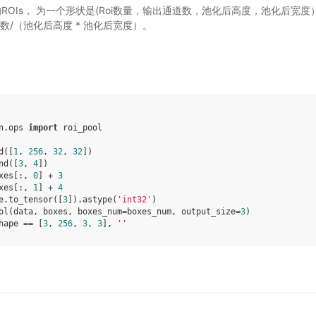
的ROIs， 为一个形状是(Roi数量，输出通道数，池化后高度，池化后宽度）的4
数/（池化后高度 * 池化后宽度）。
n.ops
import
roi_pool
d
([
1
,
256
,
32
,
32
])
nd
([
3
,
4
])
xes
[:,
0
]
+
3
xes
[:,
1
]
+
4
e
.
to_tensor
([
3
])
.
astype
(
'int32'
)
ol
(
data
,
boxes
,
boxes_num
=
boxes_num
,
output_size
=
3
)
hape
==
[
3
,
256
,
3
,
3
],
''