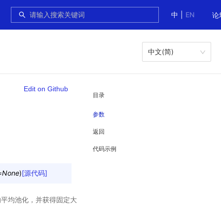
中
|
EN
论
中文(简)
Edit on Github
目录
参数
返回
代码示例
=
None
)
[源代码]
感的平均池化，并获得固定大