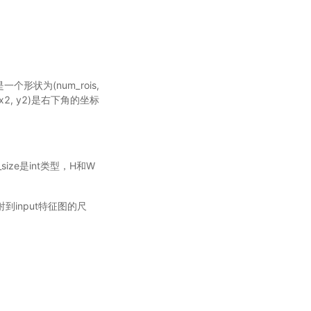
当是一个形状为(num_rois,
，(x2, y2)是右下角的坐标
put_size是int类型，H和W
映射到input特征图的尺