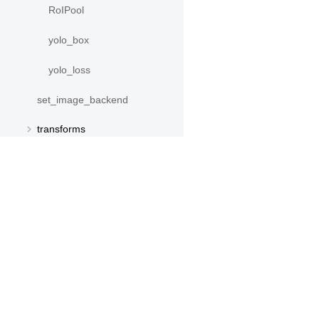
RoIPool
yolo_box
yolo_loss
set_image_backend
transforms
产品
资源
PaddleHub
安装
Paddle Lite
教程
更多
文档