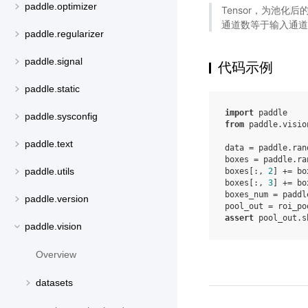
paddle.optimizer
Tensor，为池化后
通道数等于输入通道
paddle.regularizer
paddle.signal
代码示例
paddle.static
import
paddle
paddle.sysconfig
from
paddle.visio
paddle.text
data
=
paddle
.
ran
boxes
=
paddle
.
ra
paddle.utils
boxes
[:,
2
]
+=
bo
boxes
[:,
3
]
+=
bo
boxes_num
=
paddl
paddle.version
pool_out
=
roi_po
assert
pool_out
.
s
paddle.vision
Overview
datasets