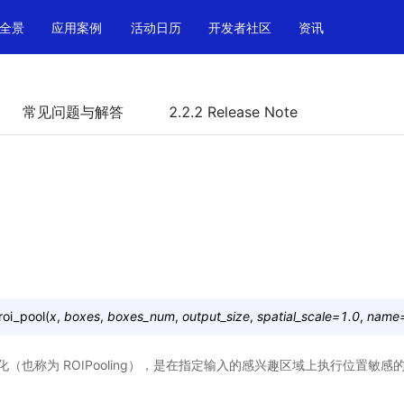
全景
应用案例
活动日历
开发者社区
资讯
常见问题与解答
2.2.2 Release Note
roi_pool
(
x
,
boxes
,
boxes_num
,
output_size
,
spatial_scale
=
1.0
,
name
（也称为 ROIPooling），是在指定输入的感兴趣区域上执行位置敏