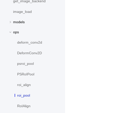
get_image_backend
image_load
models
ops
deform_conv2d
DeformConv2D
psroi_pool
PSRoIPool
roi_align
roi_pool
RoIAlign