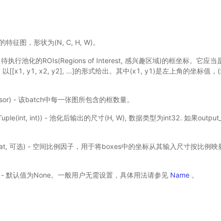
 输入的特征图，形状为(N, C, H, W)。
r) - 待执行池化的ROIs(Regions of Interest, 感兴趣区域)的框坐标。它应
r，以[[x1, y1, x2, y2], ...]的形式给出。其中(x1, y1)是左上角的坐标值
Tensor) - 该batch中每一张图所包含的框数量。
int|Tuple(int, int)) - 池化后输出的尺寸(H, W), 数据类型为int32. 如果out
le (float, 可选) - 空间比例因子，用于将boxes中的坐标从其输入尺寸按比例
, 可选）- 默认值为None。一般用户无需设置，具体用法请参见
Name
。