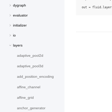
dygraph
out
=
fluid
.
layer
evaluator
initializer
io
layers
adaptive_pool2d
adaptive_pool3d
add_position_encoding
affine_channel
affine_grid
anchor_generator