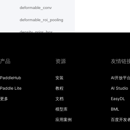
deformable_conv
deformable_roi_pooling
density_prior_box
detection_output
diag
产品
资源
友情链
distribute_fpn_proposals
PaddleHub
安装
AI开放平
double_buffer
Paddle Lite
教程
AI Studio
dropout
更多
文档
EasyDL
dynamic_gru
模型库
BML
dynamic_lstm
应用案例
百度开发
dynamic_lstmp