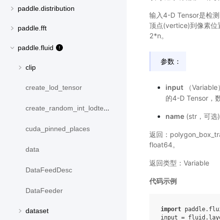
paddle.distribution
输入4-D Tensor是检
顶点(vertice)到
paddle.fft
2*n。
paddle.fluid
参数：
clip
input
（Variabl
create_lod_tensor
的4-D Tensor，
create_random_int_lodtensor
name
(str，可
cuda_pinned_places
返回：polygon_box_
float64。
data
返回类型：Variable
DataFeedDesc
代码示例
DataFeeder
import
paddle.flu
dataset
input
=
fluid
.
lay