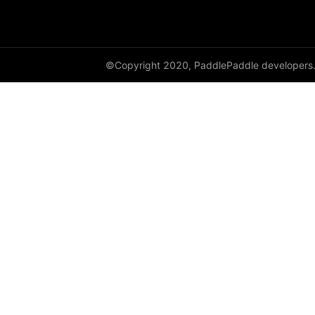
DynamicRNN
edit_distance
©Copyright 2020, PaddlePaddle developers
elementwise_add
elementwise_div
elementwise_floordiv
elementwise_max
elementwise_min
elementwise_mod
elementwise_pow
elementwise_sub