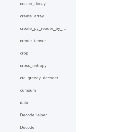
cosine_decay
create_array
create_py_reader_by_data
create_tensor
crop
cross_entropy
ctc_greedy_decoder
cumsum
data
DecodeHelper
Decoder