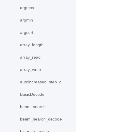
argmax
argmin
argsort
array_length
array_read
array_write
autoincreased_step_counter
BasicDecoder
beam_search
beam_search_decode
bipartite_match