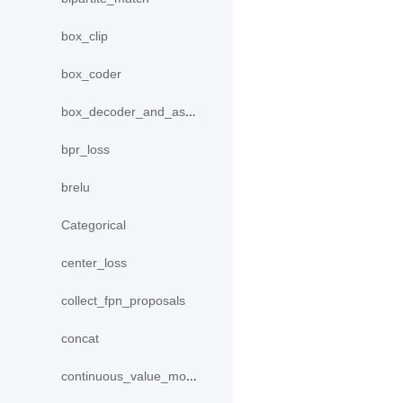
box_clip
box_coder
box_decoder_and_assign
bpr_loss
brelu
Categorical
center_loss
collect_fpn_proposals
concat
continuous_value_model