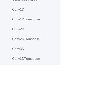
Conv1D
Conv1DTranspose
Conv2D
Conv2DTranspose
Conv3D
Conv3DTranspose
CosineSimilarity
CrossEntropyLoss
产品
资源
CTCLoss
Dropout
PaddleHub
安装