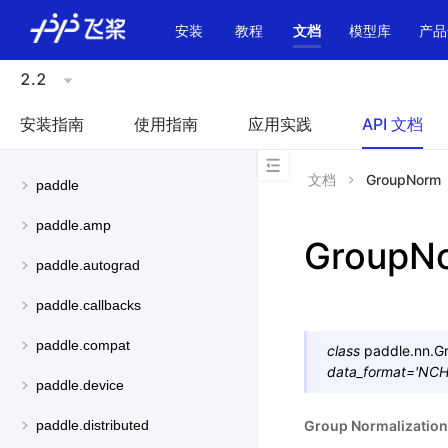
\u200E
安装
教程
文档
模型库
产品
2.2
安装指南
使用指南
应用实践
API 文档
文档
GroupNorm
paddle
paddle.amp
GroupN
paddle.autograd
paddle.callbacks
paddle.compat
class
paddle.nn.
G
data_format
=
'NC
paddle.device
Group Normalizatio
paddle.distributed