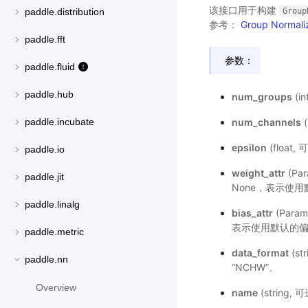
该接口用于构建
Group
paddle.distribution
参考：
Group Normali
paddle.fft
参数：
paddle.fluid
paddle.hub
num_groups
(i
num_channels
(
paddle.incubate
epsilon
(floa
paddle.io
weight_attr
(Pa
paddle.jit
None，表示使
paddle.linalg
bias_attr
(Para
表示使用默认的
paddle.metric
data_format
(st
paddle.nn
“NCHW”。
Overview
name
(string