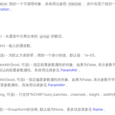
类的一个可调用对象，具体用法参照
。其中实现了组归一
Norm
代码示例
zation
。
nt) - 从通道中分离出来的
的数目。
group
int) - 输入的通道数。
t, 可选) - 为防止方差除零，增加一个很小的值。默认值：1e-05。
ramAttr|bool, 可选) - 指定权重参数属性的对象。如果为False, 表示
用默认的权重参数属性。具体用法请参见
ParamAttr
。
mAttr|bool, 可选) - 指定偏置参数属性的对象。如果为False, 表示参
偏置参数属性。具体用法请参见
ParamAttr
。
ring, 可选) - 只支持“NCHW”(num_batches，channels，height，wi
, 可选) – GroupNorm的名称, 默认值为None。更多信息请参见
Name
。