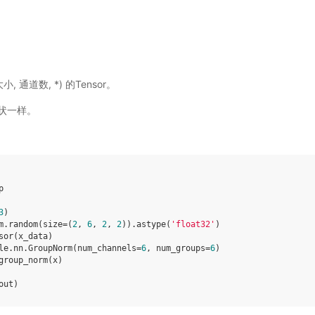
大小, 通道数, *) 的Tensor。
入形状一样。
p
3
)
m
.
random
(
size
=
(
2
,
6
,
2
,
2
))
.
astype
(
'float32'
)
sor
(
x_data
)
le
.
nn
.
GroupNorm
(
num_channels
=
6
,
num_groups
=
6
)
group_norm
(
x
)
out
)