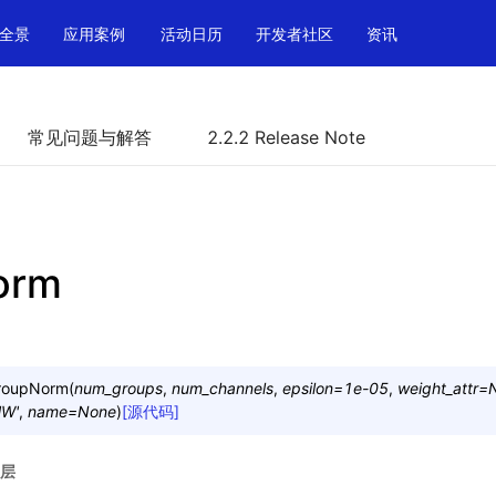
全景
应用案例
活动日历
开发者社区
资讯
常见问题与解答
2.2.2 Release Note
orm
roupNorm
(
num_groups
,
num_channels
,
epsilon
=
1e-05
,
weight_attr
=
HW'
,
name
=
None
)
[源代码]
n层