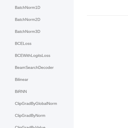
BatchNorm1D
BatchNorm2D
BatchNorm3D
BCELoss
BCEWithLogitsLoss
BeamSearchDecoder
Bilinear
BiRNN
ClipGradByGlobalNorm
ClipGradByNorm
ClipGradByValue