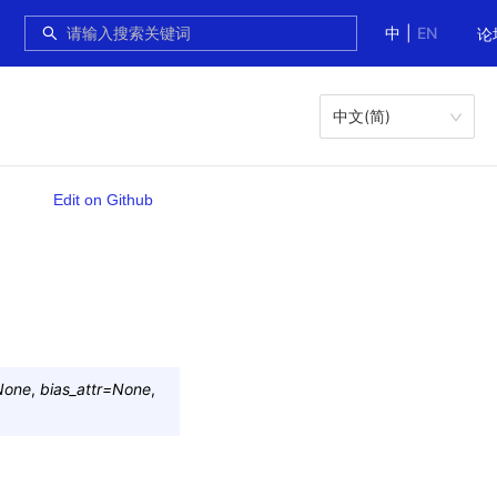
中
|
EN
论
中文(简)
Edit on Github
None
,
bias_attr
=
None
,