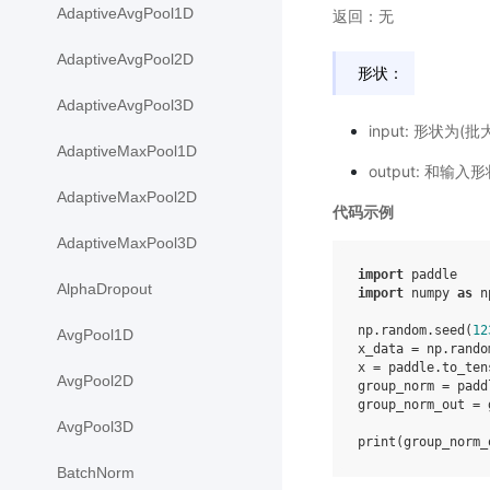
AdaptiveAvgPool1D
返回：无
AdaptiveAvgPool2D
形状：
AdaptiveAvgPool3D
input: 形状为(批
AdaptiveMaxPool1D
output: 和输
AdaptiveMaxPool2D
代码示例
AdaptiveMaxPool3D
import
paddle
AlphaDropout
import
numpy
as
n
np
.
random
.
seed
(
12
AvgPool1D
x_data
=
np
.
rando
x
=
paddle
.
to_ten
AvgPool2D
group_norm
=
padd
group_norm_out
=
AvgPool3D
print
(
group_norm_
BatchNorm