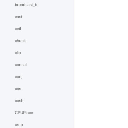
broadcast_to
cast
ceil
chunk
clip
concat
conj
cos
cosh
CPUPlace
crop