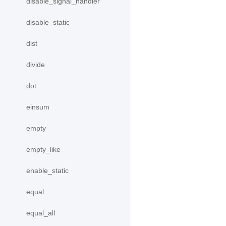
disable_signal_handler
disable_static
dist
divide
dot
einsum
empty
empty_like
enable_static
equal
equal_all