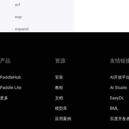
erf
exp
expand
expand_as
expm1
产品
资源
友情链
eye
PaddleHub
安装
AI开放平
flatten
Paddle Lite
教程
AI Studio
flip
更多
文档
EasyDL
floor
模型库
BML
floor_divide
应用案例
百度开发
flops