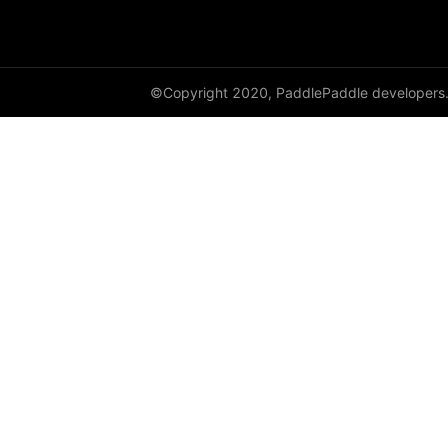
full
full_like
©Copyright 2020, PaddlePaddle developers
gather
gather_nd
get_cuda_rng_state
get_default_dtype
get_flags
grad
greater_equal
greater_than