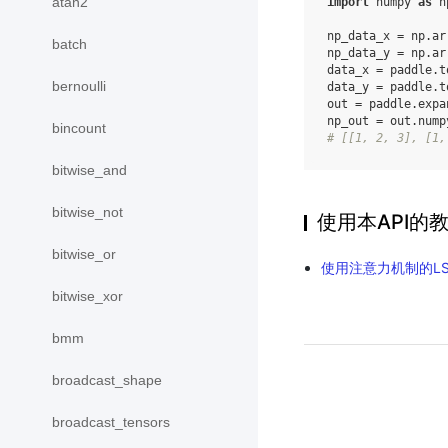
atan2
import
numpy
as
n
np_data_x
=
np
.
ar
batch
np_data_y
=
np
.
ar
data_x
=
paddle
.
t
bernoulli
data_y
=
paddle
.
t
out
=
paddle
.
expa
np_out
=
out
.
nump
bincount
# [[1, 2, 3], [1,
bitwise_and
bitwise_not
使用本API的
bitwise_or
使用注意力机制的L
bitwise_xor
bmm
broadcast_shape
broadcast_tensors