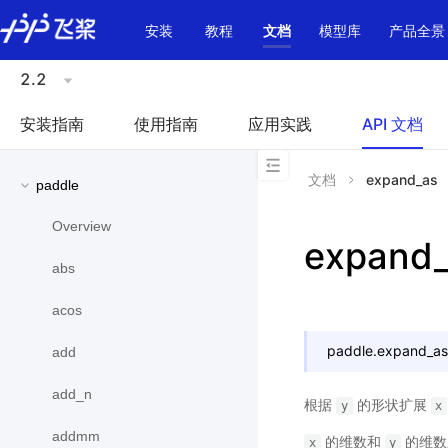
\u200E
安装
教程
文档
模型库
产品全景
2.2
安装指南
使用指南
应用实践
API 文档
文档
expand_as
paddle
Overview
expand
abs
acos
paddle.
expand_as
add
add_n
根据
的形状扩展
y
x
addmm
的维数和
的维数
x
y