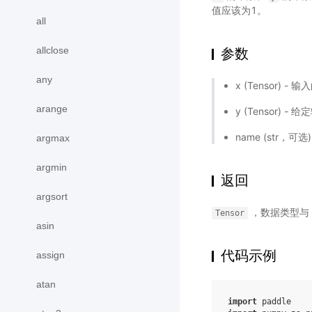
值应该为1。
all
allclose
参数
any
x (Tensor) -
arange
y (Tensor) - 
name (str
argmax
argmin
返回
argsort
，数据类型与
Tensor
asin
代码示例
assign
atan
import
paddle