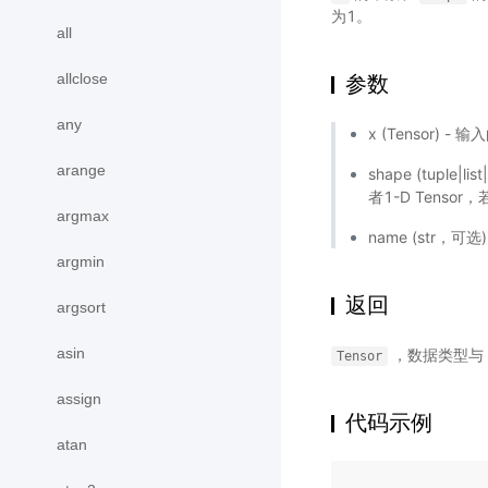
为1。
all
allclose
参数
any
x (Tensor) -
arange
shape (tuple|li
者1-D Tensor
argmax
name (str
argmin
返回
argsort
asin
，数据类型与
Tensor
assign
代码示例
atan