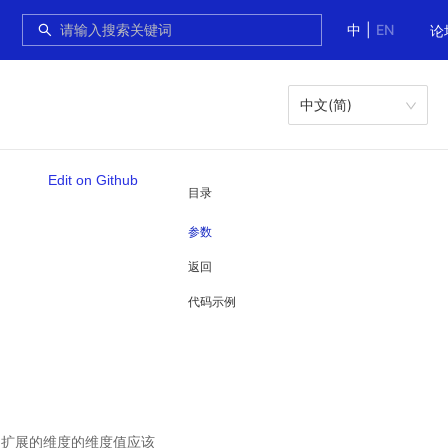
中
|
EN
论
中文(简)
Edit on Github
目录
参数
返回
代码示例
扩展的维度的维度值应该