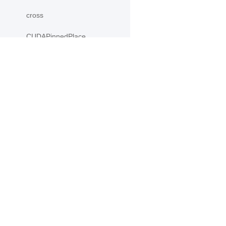
cross
CUDAPinnedPlace
CUDAPlace
cumprod
产品
资源
cumsum
PaddleHub
安装
DataParallel
Paddle Lite
教程
diag
更多
文档
diagflat
模型库
diagonal
应用案例
digamma