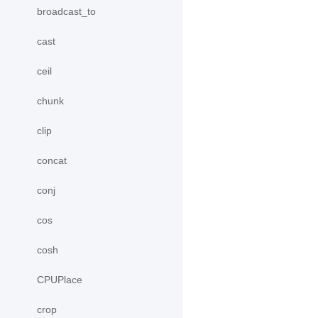
broadcast_to
cast
ceil
chunk
clip
concat
conj
cos
cosh
CPUPlace
crop