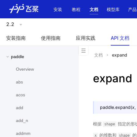
\u200E
安装
教程
文档
模型库
产品
2.2
安装指南
使用指南
应用实践
API 文档
文档
expand
paddle
Overview
expand
abs
acos
paddle.
expand
(
x
,
add
add_n
根据
指定的形
shape
addmm
的维数和
的
x
shape