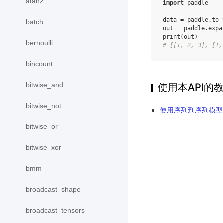
atan2
import
paddle
data
=
paddle
.
to_
batch
out
=
paddle
.
expa
print
(
out
)
bernoulli
# [[1, 2, 3], [1,
bincount
bitwise_and
使用本API的
bitwise_not
使用序列到序列模型
bitwise_or
bitwise_xor
bmm
broadcast_shape
broadcast_tensors