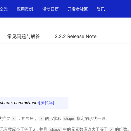
全景
应用案例
活动日历
开发者社区
资讯
常见问题与解答
2.2.2 Release Note
shape
,
name
=
None
)
[源代码]
状扩展
，扩展后，
的形状和
指定的形状一致。
x
x
shape
元素数应小于等于6，并且
中的元素数应该大于等于
的维数。
shape
x