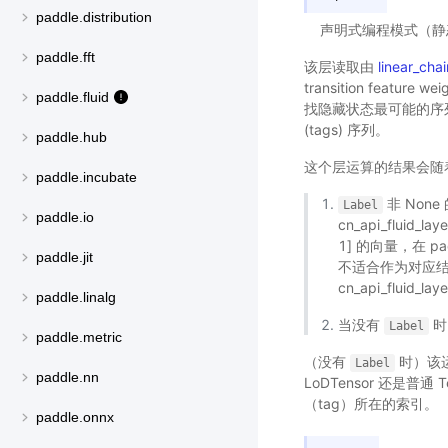
paddle.distribution
声明式编程模式（静
paddle.fft
该层读取由
linear_chai
transition feat
paddle.fluid
找隐藏状态最可能的序列，该
(tags) 序列。
paddle.hub
这个层运算的结果会随
paddle.incubate
非 Non
Label
paddle.io
cn_api_fluid_lay
1] 的向量，在 pa
paddle.jit
不适合作为对应
cn_api_fluid_lay
paddle.linalg
当没有
时
Label
paddle.metric
（没有
时）该运
Label
paddle.nn
LoDTensor 还是普
（tag）所在的索引。
paddle.onnx