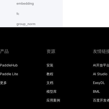
embedding
fc
group_norm
instance_norm
layer_norm
产品
资源
友情链
multi_box_head
nce
PaddleHub
安装
AI开放平
Paddle Lite
教程
AI Studio
prelu
更多
文档
EasyDL
row_conv
模型库
BML
sequence_concat
应用案例
百度开发
sequence_conv