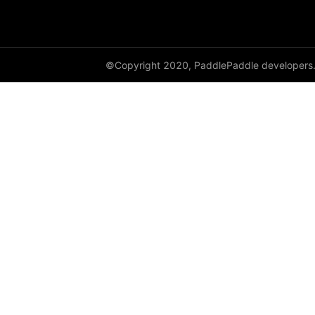
sequence_enumerate
sequence_expand
©Copyright 2020, PaddlePaddle developers
sequence_expand_as
sequence_first_step
sequence_last_step
sequence_pad
sequence_pool
sequence_reshape
sequence_reverse
sequence_scatter