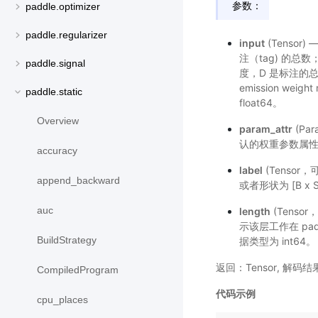
参数：
paddle.optimizer
paddle.regularizer
input
(Tensor)
注（tag) 的总数；
paddle.signal
度，D 是标注的
emission we
paddle.static
float64。
Overview
param_attr
(Pa
认的权重参数属
accuracy
label
(Tensor，
append_backward
或者形状为 [B 
auc
length
(Tenso
示该层工作在 pad
BuildStrategy
据类型为 int64。
返回：Tensor, 解
CompiledProgram
代码示例
cpu_places