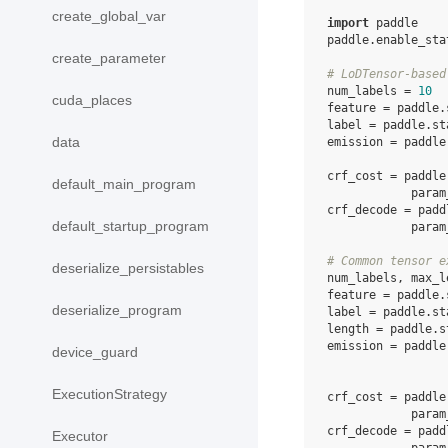
create_global_var
import
paddle
paddle
.
enable_sta
create_parameter
# LoDTensor-based
num_labels
=
10
cuda_places
feature
=
paddle
.
label
=
paddle
.
st
data
emission
=
paddle
crf_cost
=
paddle
default_main_program
param
crf_decode
=
padd
default_startup_program
param
# Common tensor e
deserialize_persistables
num_labels
,
max_l
feature
=
paddle
.
deserialize_program
label
=
paddle
.
st
length
=
paddle
.
s
emission
=
paddle
device_guard
ExecutionStrategy
crf_cost
=
paddle
param
crf_decode
=
padd
Executor