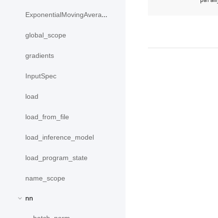
param
ExponentialMovingAverage
global_scope
gradients
InputSpec
load
load_from_file
load_inference_model
load_program_state
name_scope
nn