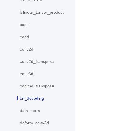
batch_norm
bilinear_tensor_product
case
cond
conv2d
conv2d_transpose
conv3d
conv3d_transpose
crf_decoding
data_norm
deform_conv2d