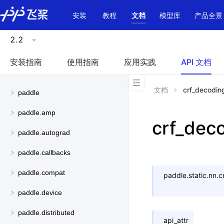
\u200E
安装
教程
文档
模型库
产品全景
2.2
安装指南
使用指南
应用实践
API 文档
文档
crf_decodin
paddle
paddle.amp
crf_dec
paddle.autograd
paddle.callbacks
paddle.compat
paddle.static.nn.
c
paddle.device
paddle.distributed
api_attr