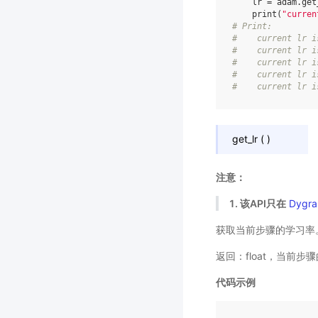
lr
=
adam
.
get
print
(
"curren
# Print:
#    current lr i
#    current lr i
#    current lr i
#    current lr i
#    current lr i
get_lr
(
)
注意：
1. 该API只在
Dygra
获取当前步骤的学习率
返回：float，当前步
代码示例