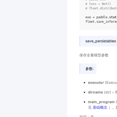
# loss = Net()
# fleet.distribut
exe = paddle.
stat
fleet.save_infere
save_persistables
保存全量模型参数
参数:
executor
(Exe
dirname
(str
main_program
见
基础概念
）。如
返回：无