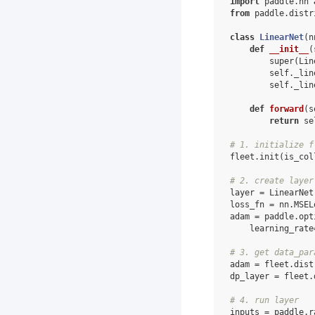
import
paddle.nn
from
paddle.distr
class
LinearNet
(
n
def
__init__
(
super
(
Lin
self
.
_lin
self
.
_lin
def
forward
(
s
return
se
# 1. initialize f
fleet
.
init
(
is_col
# 2. create layer
layer
=
LinearNet
loss_fn
=
nn
.
MSEL
adam
=
paddle
.
opt
learning_rate
# 3. get data_par
adam
=
fleet
.
dist
dp_layer
=
fleet
.
# 4. run layer
inputs
=
paddle
.
r