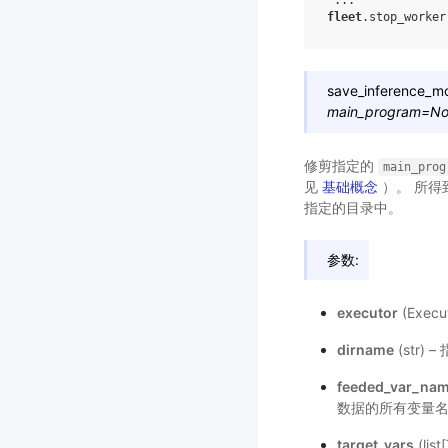
"..."
fleet
.
stop_worker
save_inference_m
main_program
=
No
修剪指定的
main_prog
见
基础概念
）。 所得
指定的目录中。
参数:
executor
(Exec
dirname
(str
feeded_var_na
数据的所有变量
target_vars
(list