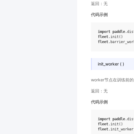
返回：无
代码示例
import
paddle
.dis
fleet
.
init
()
fleet
.
barrier_wor
init_worker
(
)
worker节点在训练前
返回：无
代码示例
import
paddle
.dis
fleet
.
init
()
fleet
.
init_worker