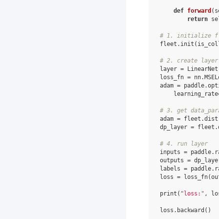
def
forward
(
s
return
se
# 1. initialize f
fleet
.
init
(
is_col
# 2. create layer
layer
=
LinearNet
loss_fn
=
nn
.
MSEL
adam
=
paddle
.
opt
learning_rate
# 3. get data_par
adam
=
fleet
.
dist
dp_layer
=
fleet
.
# 4. run layer
inputs
=
paddle
.
r
outputs
=
dp_laye
labels
=
paddle
.
r
loss
=
loss_fn
(
ou
print
(
"loss:"
,
lo
loss
.
backward
()