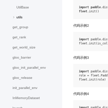
UtilBase
import
paddle
.dis
fleet
.
init
()
utils
代码示例2
get_group
get_rank
import
paddle.dis
fleet
.
init
(
is_col
get_world_size
代码示例3
gloo_barrier
gloo_init_parallel_env
import
paddle.dis
role
=
fleet
.
Padd
gloo_release
fleet
.
init
(
role
)
init_parallel_env
代码示例4
InMemoryDataset
import
paddle.dis