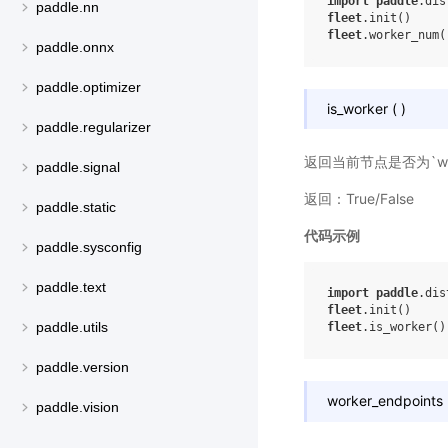
import
paddle
.dis
paddle.nn
fleet
.
init
()
fleet
.
worker_num
(
paddle.onnx
paddle.optimizer
is_worker
(
)
paddle.regularizer
返回当前节点是否为`wo
paddle.signal
返回：True/False
paddle.static
代码示例
paddle.sysconfig
paddle.text
import
paddle
.dis
fleet
.
init
()
paddle.utils
fleet
.
is_worker
()
paddle.version
worker_endpoints
paddle.vision