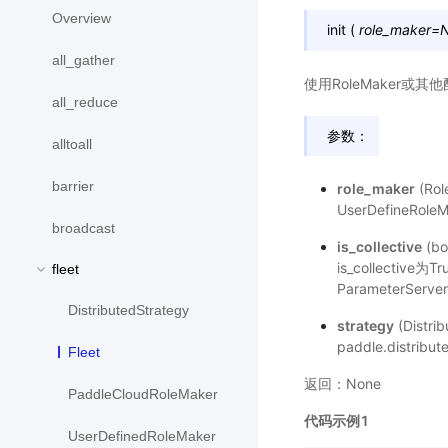
Overview
init
(
role_maker
=
all_gather
使用RoleMaker或其他
all_reduce
参数：
alltoall
barrier
role_maker
(Ro
UserDefineRole
broadcast
is_collective
(b
is_collective
fleet
ParameterSe
DistributedStrategy
strategy
(Dist
paddle.distrib
Fleet
返回：None
PaddleCloudRoleMaker
代码示例1
UserDefinedRoleMaker