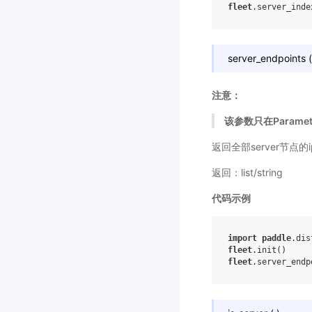
fleet
.
server_inde
server_endpoints
(
注意：
该参数只在Paramet
返回全部server节点的
返回：list/string
代码示例
import
paddle
.dis
fleet
.
init
()
fleet
.
server_endp