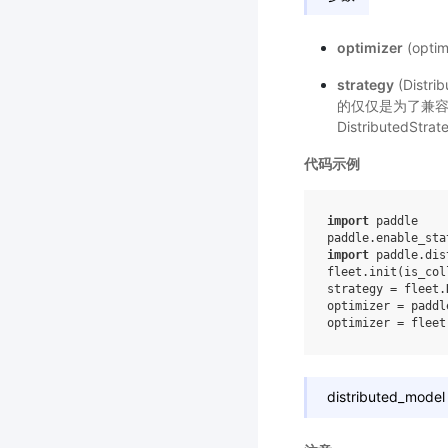
optimizer
(opti
strategy
(Distr
的仅仅是为了兼容性。
Distributed
代码示例
import
paddle
paddle
.
enable_sta
import
paddle.dis
fleet
.
init
(
is_col
strategy
=
fleet
.
optimizer
=
paddl
optimizer
=
fleet
distributed_model