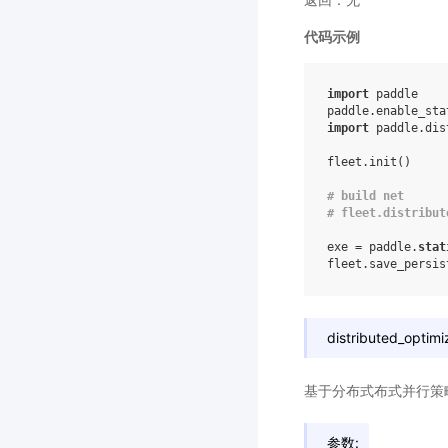
代码示例
import
 paddle

import
 paddle.dis
fleet.init()

# build net
# fleet.distribut
exe = paddle.
stat
fleet.save_persis
distributed_optimi
基于分布式布式并行策
参数: