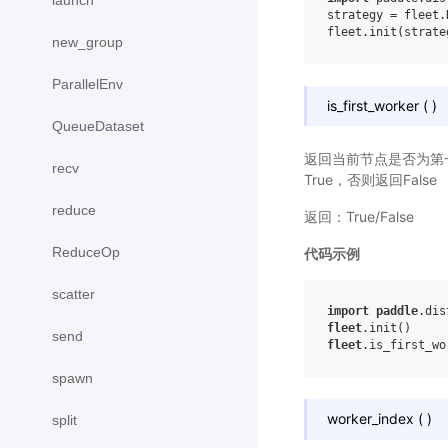
launch
strategy
=
fleet
.
fleet
.
init
(
strate
new_group
ParallelEnv
is_first_worker
(
)
QueueDataset
返回当前节点是否为第一个`
recv
True，否则返回False
reduce
返回：True/False
ReduceOp
代码示例
scatter
import
paddle
.dis
fleet
.
init
()
send
fleet
.
is_first_wo
spawn
worker_index
(
)
split