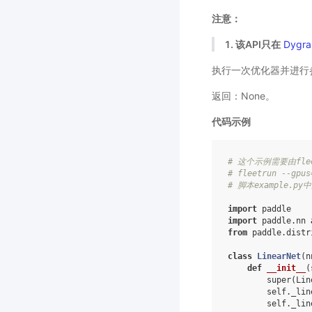
注意：
1. 该API只在
Dygra
执行一次优化器并进行
返回：None。
代码示例
# 这个示例需要由fle
# fleetrun --gpus
# 脚本example.
import
paddle
import
paddle.nn
from
paddle.distr
class
LinearNet
(
n
def
__init__
(
super
(
Lin
self
.
_lin
self
.
_lin