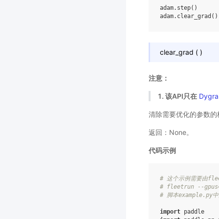
adam
.
step
()
adam
.
clear_grad
()
clear_grad
(
)
注意：
1. 该API只在
Dygra
清除需要优化的参数的
返回：None。
代码示例
# 这个示例需要由fle
# fleetrun --gpus
# 脚本example.
import
paddle