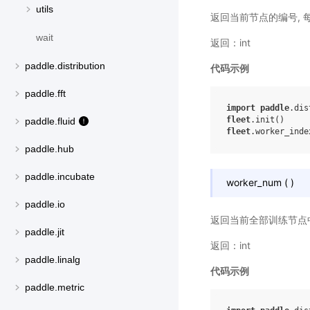
utils
返回当前节点的编号, 每个`
wait
返回：int
paddle.distribution
代码示例
paddle.fft
import
paddle
.dis
fleet
.
init
()
paddle.fluid
fleet
.
worker_inde
paddle.hub
paddle.incubate
worker_num
(
)
paddle.io
返回当前全部训练节点中`
paddle.jit
返回：int
paddle.linalg
代码示例
paddle.metric