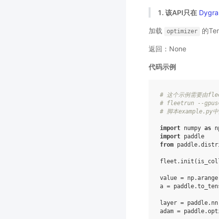
1. 该API只在
Dygra
加载
的Te
optimizer
返回：None
代码示例
# 这个示例需要由fle
# fleetrun --gpus
# 脚本example.
import
numpy
as
n
import
paddle
from
paddle.distr
fleet
.
init
(
is_col
value
=
np
.
arange
a
=
paddle
.
to_ten
layer
=
paddle
.
nn
adam
=
paddle
.
opt