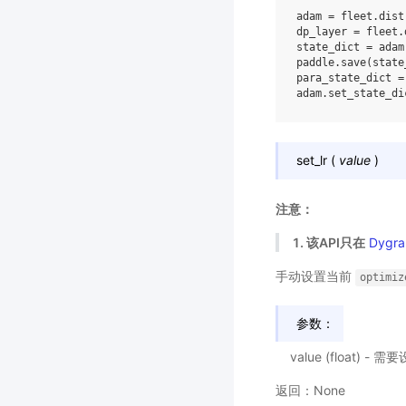
adam
=
fleet
.
dist
dp_layer
=
fleet
.
state_dict
=
adam
paddle
.
save
(
state
para_state_dict
=
adam
.
set_state_di
set_lr
(
value
)
注意：
1. 该API只在
Dygra
手动设置当前
optimiz
参数：
value (float) 
返回：None