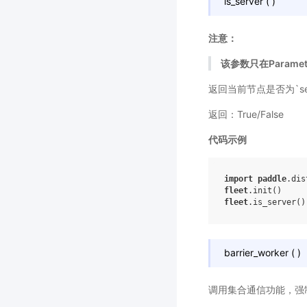
is_server
(
)
注意：
该参数只在Paramet
返回当前节点是否为`ser
返回：True/False
代码示例
import
paddle
.dis
fleet
.
init
()
fleet
.
is_server
()
barrier_worker
(
)
调用集合通信功能，强制