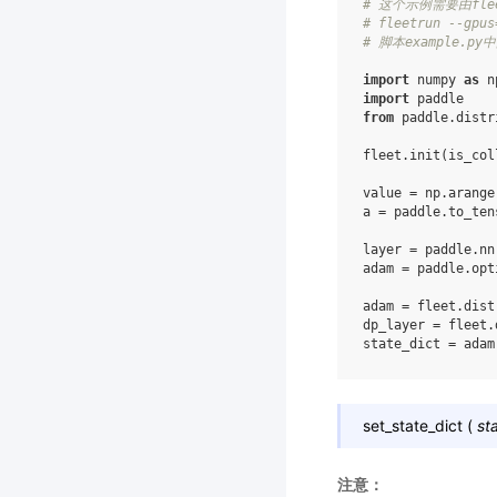
# 这个示例需要由fle
# fleetrun --gpus
# 脚本example.
import
numpy
as
n
import
paddle
from
paddle.distr
fleet
.
init
(
is_col
value
=
np
.
arange
a
=
paddle
.
to_ten
layer
=
paddle
.
nn
adam
=
paddle
.
opt
adam
=
fleet
.
dist
dp_layer
=
fleet
.
state_dict
=
adam
set_state_dict
(
st
注意：