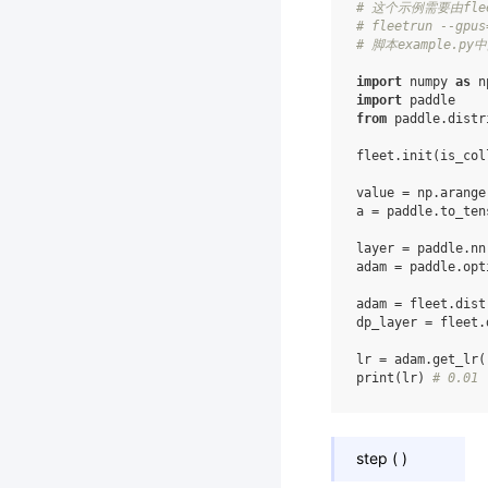
# 这个示例需要由fle
# fleetrun --gpus
# 脚本example.
import
numpy
as
n
import
paddle
from
paddle.distr
fleet
.
init
(
is_col
value
=
np
.
arange
a
=
paddle
.
to_ten
layer
=
paddle
.
nn
adam
=
paddle
.
opt
adam
=
fleet
.
dist
dp_layer
=
fleet
.
lr
=
adam
.
get_lr
(
print
(
lr
)
# 0.01
step
(
)