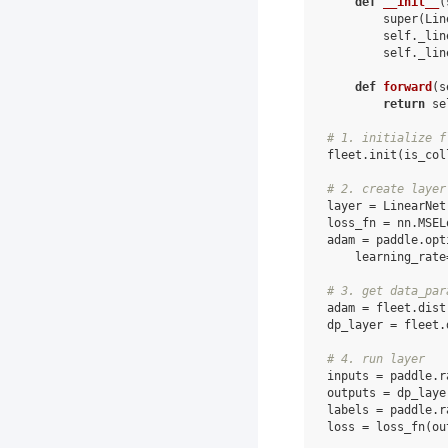
def
__init__
(
super
(
Lin
self
.
_lin
self
.
_lin
def
forward
(
s
return
se
# 1. initialize f
fleet
.
init
(
is_col
# 2. create layer
layer
=
LinearNet
loss_fn
=
nn
.
MSEL
adam
=
paddle
.
opt
learning_rate
# 3. get data_par
adam
=
fleet
.
dist
dp_layer
=
fleet
.
# 4. run layer
inputs
=
paddle
.
r
outputs
=
dp_laye
labels
=
paddle
.
r
loss
=
loss_fn
(
ou