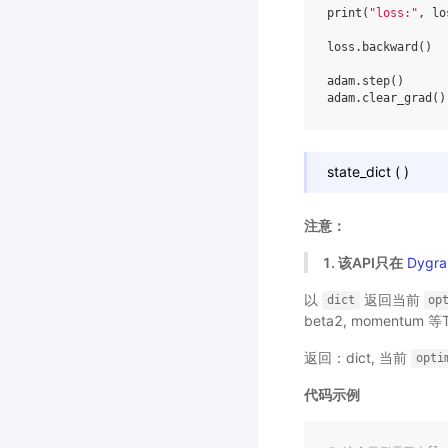
print
(
"loss:"
,
lo
loss
.
backward
()
adam
.
step
()
adam
.
clear_grad
()
state_dict
(
)
注意：
1. 该API只在
Dygra
以
返回当前
dict
op
beta2, momentum 等
返回：dict, 当前
opti
代码示例