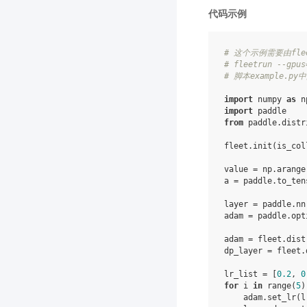
代码示例
# 这个示例需要由fle
# fleetrun --gpus
# 脚本example.
import
numpy
as
n
import
paddle
from
paddle.distr
fleet
.
init
(
is_col
value
=
np
.
arange
a
=
paddle
.
to_ten
layer
=
paddle
.
nn
adam
=
paddle
.
opt
adam
=
fleet
.
dist
dp_layer
=
fleet
.
lr_list
=
[
0.2
,
0
for
i
in
range
(
5
)
adam
.
set_lr
(
l