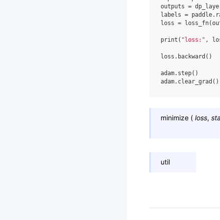
outputs
=
dp_laye
labels
=
paddle
.
r
loss
=
loss_fn
(
ou
print
(
"loss:"
,
lo
loss
.
backward
()
adam
.
step
()
adam
.
clear_grad
()
minimize
(
loss
,
st
util