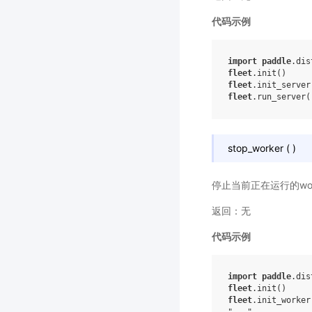
代码示例
import
paddle
.dis
fleet
.
init
()
fleet
.
init_server
fleet
.
run_server
(
stop_worker
(
)
停止当前正在运行的wor
返回：无
代码示例
import
paddle
.dis
fleet
.
init
()
fleet
.
init_worker