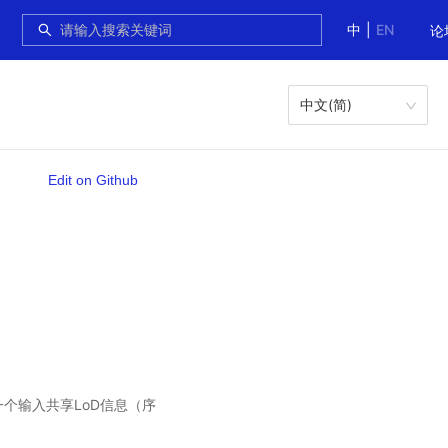
中
|
EN
论
中文(简)
Edit on Github
第一个输入共享LoD信息（序