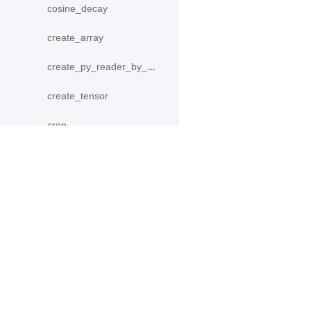
cosine_decay
create_array
create_py_reader_by_data
create_tensor
crop
cross_entropy
ctc_greedy_decoder
产品
资源
cumsum
PaddleHub
安装
data
Paddle Lite
教程
DecodeHelper
更多
文档
Decoder
模型库