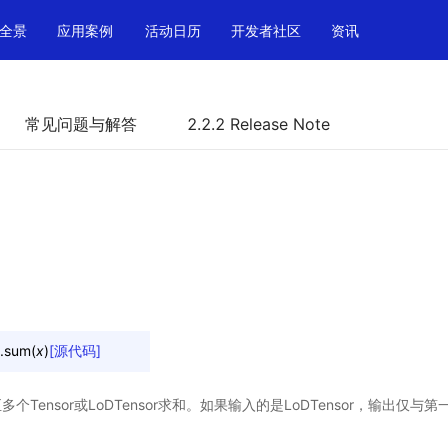
全景
应用案例
活动日历
开发者社区
资讯
常见问题与解答
2.2.2 Release Note
.
sum
(
x
)
[源代码]
个Tensor或LoDTensor求和。如果输入的是LoDTensor，输出仅与