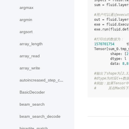
input1
=
fluid
.
la
sum
=
fluid
.
layer
argmax
#用户可以通过execu
argmin
out
=
fluid
.
layer
exe
=
fluid
.
Execu
exe
.
run
(
fluid
.
def
argsort
#打印出的数据为：
array_length
1570701754
t
Tensor
[
sum_0
.
tmp_
shape
:
[
2
array_read
dtype
:
l
data
:
8
,
8
array_write
#输出了shape为[2,
#dtype为对应C+
autoincreased_step_counter
#例如：如果Tensor中
#      其在MacOS
BasicDecoder
beam_search
beam_search_decode
bipartite_match