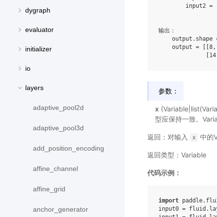
        input2 = 
dygraph
                 
evaluator
输出：

    output.shape 
    output = [[8,
initializer
io
layers
参数：
adaptive_pool2d
x
(Variable|lis
型应保持一致。Variab
adaptive_pool3d
返回：对输入
中的V
x
add_position_encoding
返回类型：Variable
affine_channel
代码示例：
affine_grid
import
paddle.flu
input0
=
fluid
.
la
anchor_generator