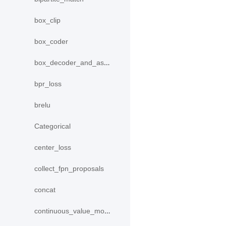
box_clip
box_coder
box_decoder_and_assign
bpr_loss
brelu
Categorical
center_loss
collect_fpn_proposals
concat
continuous_value_model