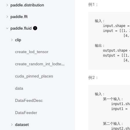
例1：
paddle.distribution
paddle.fft
输入：

    input.shape = 
paddle.fluid
    input = [[1, 2
              [4, 
clip
输出：

    output.shape 
create_lod_tensor
    output = [[1, 
create_random_int_lodtensor
cuda_pinned_places
例2：
data
输入：

    第一个输入：

DataFeedDesc
        input1.sh
        input1 = 
DataFeeder
                 
    第二个输入：

dataset
        input2.sh