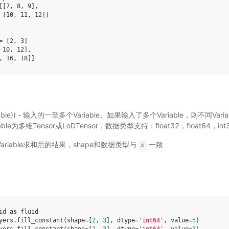
[[7, 8, 9],

 [10, 11, 12]]

= [2, 3]

 10, 12],

t(Variable)) - 输入的一至多个Variable。如果输入了多个Variable，则不同Va
le为多维Tensor或LoDTensor，数据类型支持：float32，float64，int3
ariable求和后的结果，shape和数据类型与
一致
x
id
as
fluid
yers
.
fill_constant
(
shape
=
[
2
,
3
],
dtype
=
'int64'
,
value
=
5
)