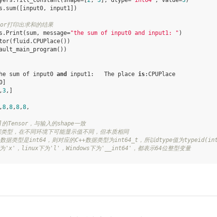
yers
.
fill_constant
(
shape
=
[
2
,
3
],
dtype
=
'int64'
,
value
=
3
)
s
.
sum
([
input0
,
input1
])
tor打印出求和的结果
s
.
Print
(
sum
,
message
=
"the sum of input0 and input1: "
)
tor
(
fluid
.
CPUPlace
())
ault_main_program
())
he
sum
of
input0
and
input1
:
The
place
is
:
CPUPlace
0
]
,
3
,]
,
8
,
8
,
8
,
8
,
3]的Tensor，与输入的shape一致
+数据类型，在不同环境下可能显示值不同，但本质相同
数据类型是int64，则对应的C++数据类型为int64_t，所以dtype值为typeid(int6
下为'x'，linux下为'l'，Windows下为'__int64'，都表示64位整型变量