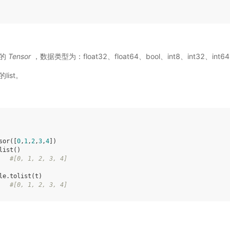
入的
Tensor
，数据类型为：float32、float64、bool、int8、int32、int6
list。
sor
([
0
,
1
,
2
,
3
,
4
])
list
()
#[0, 1, 2, 3, 4]
le
.
tolist
(
t
)
#[0, 1, 2, 3, 4]