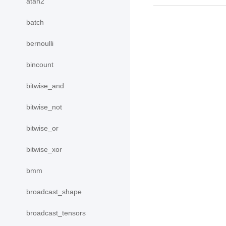
atan2
batch
bernoulli
bincount
bitwise_and
bitwise_not
bitwise_or
bitwise_xor
bmm
broadcast_shape
broadcast_tensors