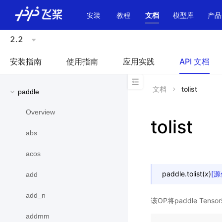
\u200E
安装
教程
文档
模型库
产品
2.2
安装指南
使用指南
应用实践
API 文档
文档
tolist
paddle
Overview
tolist
abs
acos
paddle.
tolist
(
x
)
[源
add
add_n
该OP将paddle Tens
addmm