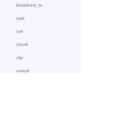
broadcast_to
cast
ceil
chunk
clip
concat
conj
cos
产品
资源
cosh
PaddleHub
安装
CPUPlace
Paddle Lite
教程
crop