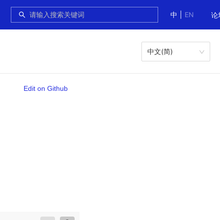
中
|
EN
论
中文(简)
Edit on Github