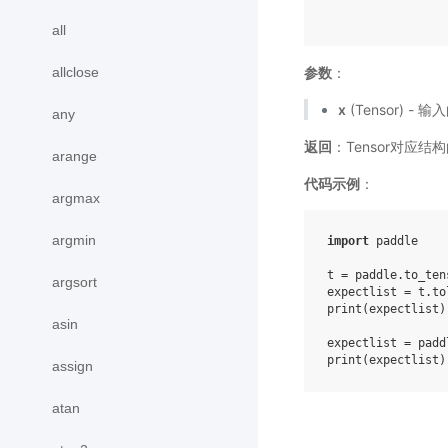
all
allclose
参数
：
x
(Tensor) - 输
any
返回
：Tensor对应结构的
arange
代码示例
：
argmax
argmin
import
paddle
t
=
paddle
.
to_ten
argsort
expectlist
=
t
.
to
print
(
expectlist
)
asin
expectlist
=
padd
print
(
expectlist
)
assign
atan