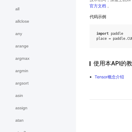
官方文档
。
all
代码示例
allclose
any
import
paddle
place
=
paddle
.
CU
arange
argmax
使用本API的
argmin
Tensor概念介绍
argsort
asin
assign
atan