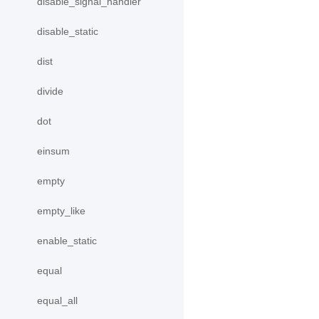
disable_signal_handler
disable_static
dist
divide
dot
einsum
empty
empty_like
enable_static
equal
equal_all