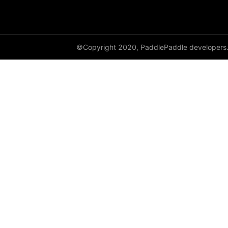
full
full_like
©Copyright 2020, PaddlePaddle developers
gather
gather_nd
get_cuda_rng_state
get_default_dtype
get_flags
grad
greater_equal
greater_than