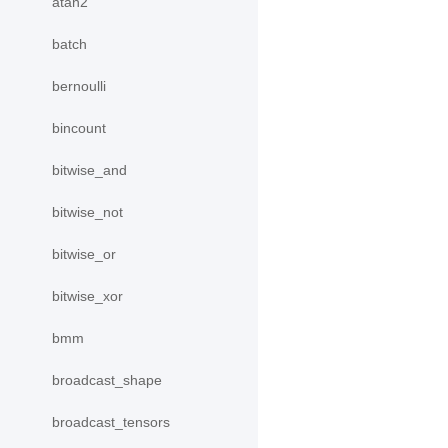
atan2
batch
bernoulli
bincount
bitwise_and
bitwise_not
bitwise_or
bitwise_xor
bmm
broadcast_shape
broadcast_tensors