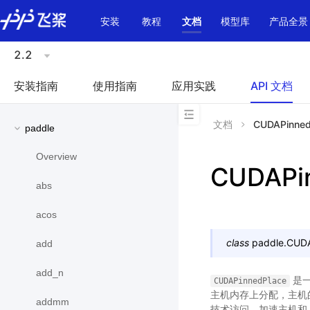
\u200E
安装
教程
文档
模型库
产品全景
2.2
安装指南
使用指南
应用实践
API 文档
文档
CUDAPinned
paddle
Overview
CUDAPi
abs
acos
class
paddle.
CUDA
add
add_n
是一
CUDAPinnedPlace
主机内存上分配，主机
addmm
技术访问，加速主机和 G