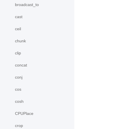
broadcast_to
cast
ceil
chunk
clip
concat
conj
cos
cosh
CPUPlace
crop