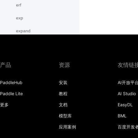
erf
exp
expand
expand_as
expm1
产品
资源
友情链
eye
PaddleHub
安装
AI开放平
flatten
Paddle Lite
教程
AI Studio
flip
更多
文档
EasyDL
floor
模型库
BML
floor_divide
应用案例
百度开发
flops