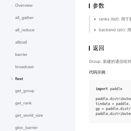
参数
Overview
all_gather
ranks (list)
backend (s
all_reduce
alltoall
返回
barrier
Group: 新建的通信组
broadcast
代码示例
：
fleet
import
paddle
get_group
paddle
.
distribute
get_rank
tindata
=
paddle
.
gp
=
paddle
.
distr
paddle
.
distribute
get_world_size
gloo_barrier