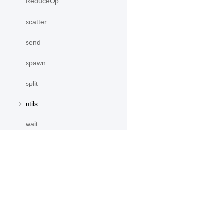
ReduceOp
scatter
send
spawn
split
utils
wait
paddle.distribution
paddle.fft
产品
资源
paddle.fluid
paddle.hub
PaddleHub
安装