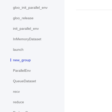
gloo_init_parallel_env
gloo_release
init_parallel_env
InMemoryDataset
launch
new_group
ParallelEnv
QueueDataset
recv
reduce