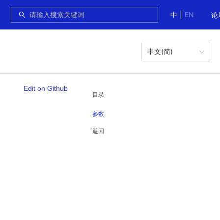
中
|
EN
论
中文(简)
Edit on Github
目录
参数
返回