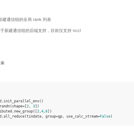
: 用于新建通信组的全局 rank 列表
tr): 用于新建通信组的后端支持，目前仅支持 nccl
对象
d
.
init_parallel_env
()
randn
(
shape
=
[
2
,
3
])
ibuted
.
new_group
([
2
,
4
,
6
])
d
.
all_reduce
(
tindata
,
group
=
gp
,
use_calc_stream
=
False
)