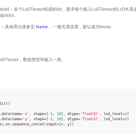
 Variable) – 多个LoDTensor组成的list，要求每个输入LoDTensor的
4或int64。
选) – 具体用法请参见
Name
，一般无需设置，默认值为None。
的LoDTensor，数据类型和输入一致。
tic
()
.
data
(
name
=
'x'
,
shape
=
[
-
1
,
10
],
dtype
=
'float32'
,
lod_level
=
1
)
.
data
(
name
=
'y'
,
shape
=
[
-
1
,
10
],
dtype
=
'float32'
,
lod_level
=
1
)
ic
.
nn
.
sequence_concat
(
input
=
[
x
,
y
])