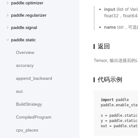
paddle.optimizer
input
(list of
paddle.regularizer
float32，float6
name
(str，可
paddle.signal
paddle.static
返回
Overview
Tensor, 输出连接后
accuracy
代码示例
append_backward
auc
import
paddle
BuildStrategy
paddle
.
enable_sta
x
=
paddle
.
static
CompiledProgram
y
=
paddle
.
static
out
=
paddle
.
stat
cpu_places