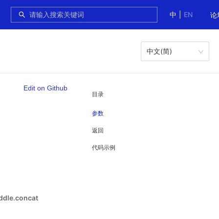
中
|
EN
论
中文(简)
Edit on Github
目录
参数
返回
代码示例
e.concat