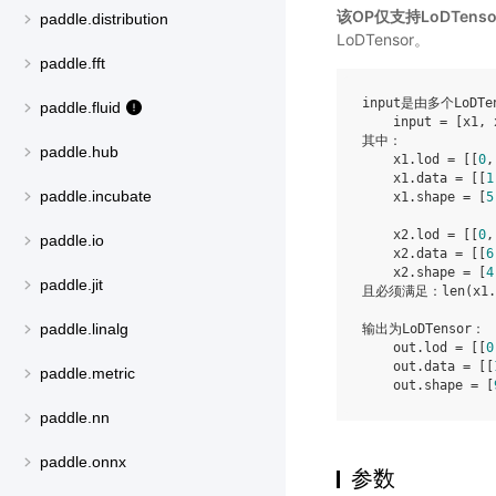
该OP仅支持LoDTenso
paddle.distribution
LoDTensor。
paddle.fft
input是由多个LoDT
paddle.fluid
    input = [x1, x
其中：

paddle.hub
    x1.lod = [[
0
,
    x1.data = [[
1
paddle.incubate
    x1.shape = [
5
    x2.lod = [[
0
,
paddle.io
    x2.data = [[
6
    x2.shape = [
4
paddle.jit
且必须满足：len(x1.
paddle.linalg
输出为LoDTensor：

    out.lod = [[
0
    out.data = [[
paddle.metric
    out.shape = [
paddle.nn
paddle.onnx
参数