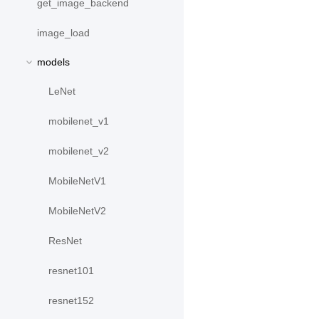
get_image_backend
image_load
models
LeNet
mobilenet_v1
mobilenet_v2
MobileNetV1
MobileNetV2
ResNet
resnet101
resnet152