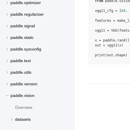
from
paddle.visio
paddle.optimizer
vgg11_cfg
=
[
64
,
paddle.regularizer
features
=
make_l
paddle.signal
vgg11
=
VGG
(
featu
paddle.static
x
=
paddle
.
rand
([
out
=
vgg11
(
x
)
paddle.sysconfig
print
(
out
.
shape
)
paddle.text
paddle.utils
paddle.version
paddle.vision
Overview
datasets