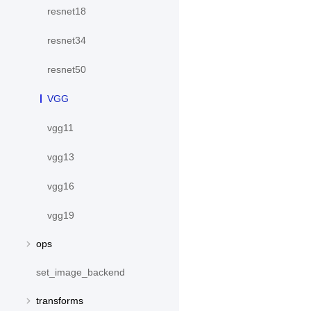
resnet18
resnet34
resnet50
VGG
vgg11
vgg13
vgg16
vgg19
ops
set_image_backend
transforms