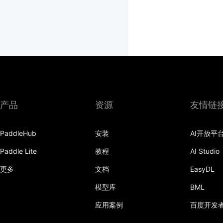
产品
资源
友情链
PaddleHub
安装
AI开放平
Paddle Lite
教程
AI Studio
更多
文档
EasyDL
模型库
BML
应用案例
百度开发