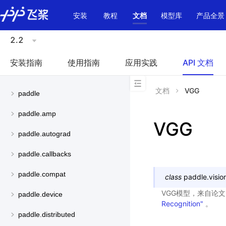
\u200E
安装
教程
文档
模型库
产品全景
2.2
安装指南
使用指南
应用实践
API 文档
文档
VGG
paddle
paddle.amp
VGG
paddle.autograd
paddle.callbacks
paddle.compat
class
paddle.visio
VGG模型，来自论
paddle.device
Recognition"
。
paddle.distributed