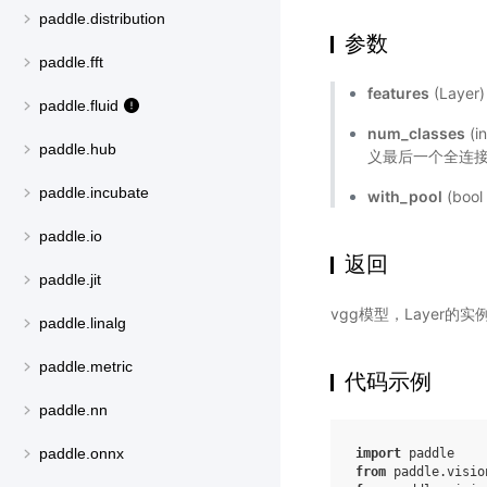
paddle.distribution
参数
paddle.fft
features
(Laye
paddle.fluid
num_classes
(
paddle.hub
义最后一个全连接
paddle.incubate
with_pool
(boo
paddle.io
返回
paddle.jit
vgg模型，Layer的实
paddle.linalg
paddle.metric
代码示例
paddle.nn
paddle.onnx
import
paddle
from
paddle.visio