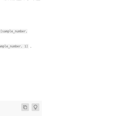
[sample_number,
。
ample_number,
1]