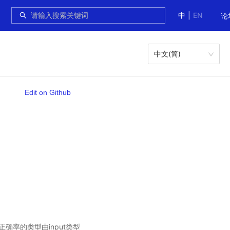
中
|
EN
论
中文(简)
Edit on Github
确率的类型由input类型