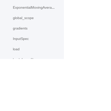
ExponentialMovingAverage
global_scope
gradients
InputSpec
load
load_from_file
load_inference_model
load_program_state
产品
资源
name_scope
PaddleHub
安装
nn
Paddle Lite
教程