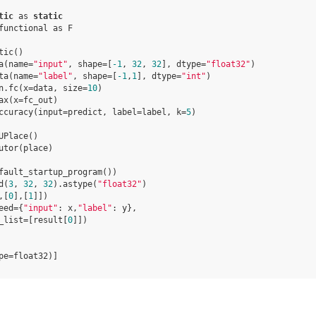
tic
as
static
functional
as
F
tic
()
a
(
name
=
"input"
,
shape
=
[
-
1
,
32
,
32
],
dtype
=
"float32"
)
ta
(
name
=
"label"
,
shape
=
[
-
1
,
1
],
dtype
=
"int"
)
n
.
fc
(
x
=
data
,
size
=
10
)
ax
(
x
=
fc_out
)
ccuracy
(
input
=
predict
,
label
=
label
,
k
=
5
)
UPlace
()
utor
(
place
)
fault_startup_program
())
d
(
3
,
32
,
32
)
.
astype
(
"float32"
)
,[
0
],[
1
]])
eed
=
{
"input"
:
x
,
"label"
:
y
},
_list
=
[
result
[
0
]])
pe=float32)]