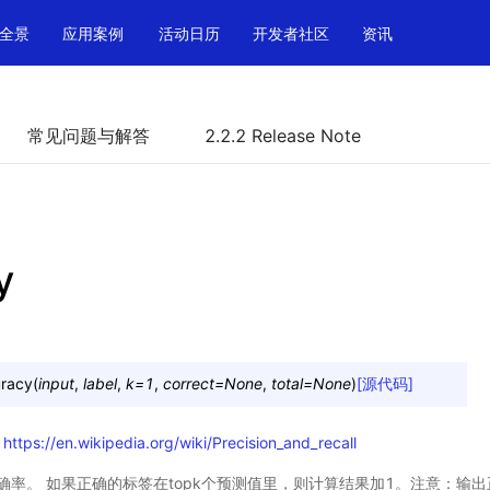
全景
应用案例
活动日历
开发者社区
资讯
常见问题与解答
2.2.2 Release Note
y
racy
(
input
,
label
,
k
=
1
,
correct
=
None
,
total
=
None
)
[源代码]
考
https://en.wikipedia.org/wiki/Precision_and_recall
率。 如果正确的标签在topk个预测值里，则计算结果加1。注意：输出正