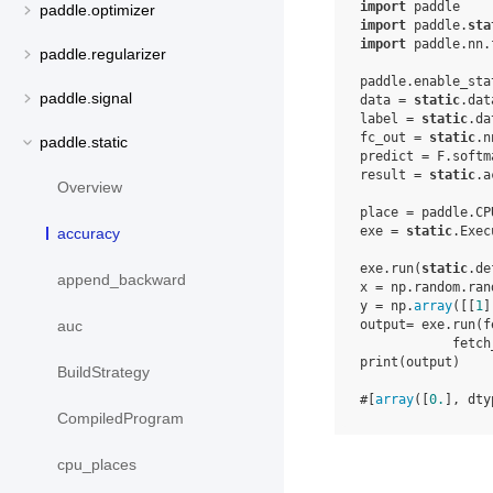
import
paddle
paddle.optimizer
import
paddle.
sta
import
paddle.nn.
paddle.regularizer
paddle
.
enable_sta
paddle.signal
data
=
static
.
dat
label
=
static
.
da
fc_out
=
static
.
n
paddle.static
predict
=
F
.
softm
result
=
static
.
a
Overview
place
=
paddle
.
CP
exe
=
static
.
Exec
accuracy
exe
.
run
(
static
.
de
append_backward
x
=
np
.
random
.
ran
y
=
np
.
array
([[
1
]
output
=
exe
.
run
(
f
auc
fetch
print
(
output
)
BuildStrategy
#[
array
([
0.
], dty
CompiledProgram
cpu_places