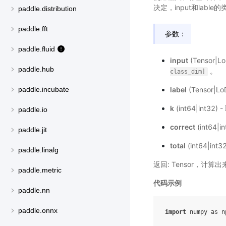
决定，input和labl
paddle.distribution
paddle.fft
参数：
paddle.fluid
input
(Tensor|
paddle.hub
。
class_dim]
label
(Tensor|
paddle.incubate
k
(int64|int
paddle.io
correct
(int64
paddle.jit
total
(int64|i
paddle.linalg
返回: Tensor，计算
paddle.metric
代码示例
paddle.nn
paddle.onnx
import
numpy
as
n