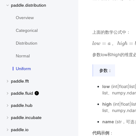
paddle.distribution
Overview
Categorical
上面的数学公式中：
=
=
。
Distribution
l
l
o
o
w
w
=
a
a
h
h
i
i
g
g
h
h
=
b
参数low和high的维
Normal
Uniform
参数：
paddle.fft
low
(int|float
list、numpy.nda
paddle.fluid
high
(int|floa
paddle.hub
list、numpy.nda
paddle.incubate
name
(str，可
paddle.io
代码示例
：