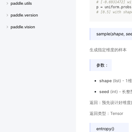
# [-0.6931472] wi
paddle.utils
p
=
uniform
.
probs
# [0.5] with shap
paddle.version
paddle.vision
sample
(
shape
,
se
生成指定维度的样本
参数：
shape
(list)
seed
(int) - 
返回：预先设计好维度的张
返回类型：Tensor
entropy
(
)