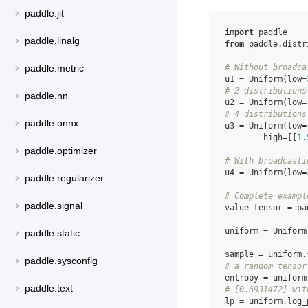
paddle.jit
import
paddle
paddle.linalg
from
paddle.distr
# Without broadca
paddle.metric
u1
=
Uniform
(
low
=
# 2 distributions
paddle.nn
u2
=
Uniform
(
low
=
# 4 distributions
paddle.onnx
u3
=
Uniform
(
low
=
high
=
[[
1.
paddle.optimizer
# With broadcasti
u4
=
Uniform
(
low
=
paddle.regularizer
# Complete exampl
paddle.signal
value_tensor
=
pa
uniform
=
Uniform
paddle.static
sample
=
uniform
.
paddle.sysconfig
# a random tensor
entropy
=
uniform
paddle.text
# [0.6931472] wit
lp
=
uniform
.
log_