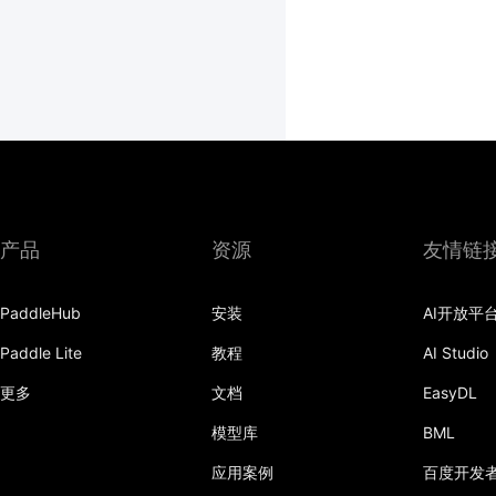
产品
资源
友情链
PaddleHub
安装
AI开放平
Paddle Lite
教程
AI Studio
更多
文档
EasyDL
模型库
BML
应用案例
百度开发