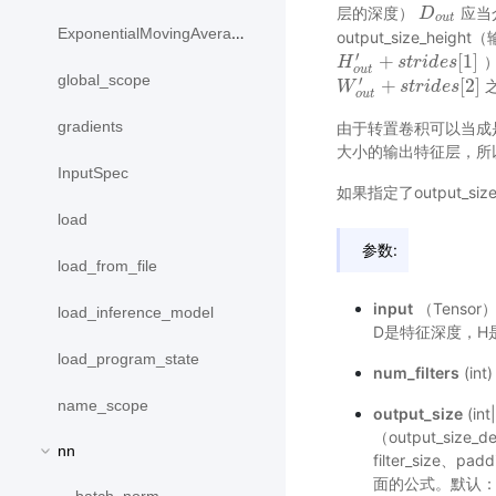
层的深度）
应当
D
D
o
u
t
o
u
t
ExponentialMovingAverage
output_size_hei
′
+
[
1
]
）
H
H
o
u
t
′
+
s
t
r
s
i
d
t
r
e
i
s
d
[
1
e
s
]
o
u
t
global_scope
′
+
[
2
]
W
W
o
u
t
′
+
s
t
r
s
i
d
t
r
e
i
s
d
[
2
e
s
]
o
u
t
gradients
由于转置卷积可以当成
大小的输出特征层，所
InputSpec
如果指定了output_siz
load
参数:
load_from_file
input
（Tensor
load_inference_model
D是特征深度，H是
load_program_state
num_filters
(i
name_scope
output_size
(i
（output_size_
nn
filter_size、
面的公式。默认：Non