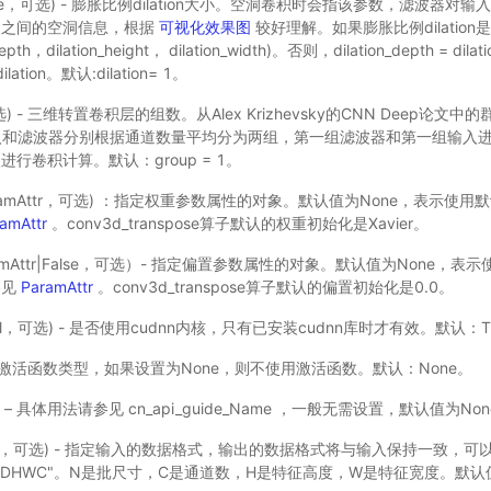
tuple，可选) - 膨胀比例dilation大小。空洞卷积时会指该参数，滤波器
点之间的空洞信息，根据
可视化效果图
较好理解。如果膨胀比例dilatio
pth，dilation_height， dilation_width)。否则，dilation_depth = dilati
 dilation。默认:dilation= 1。
可选) - 三维转置卷积层的组数。从Alex Krizhevsky的CNN Deep论
，输入和滤波器分别根据通道数量平均分为两组，第一组滤波器和第一组输入
行卷积计算。默认：group = 1。
ramAttr，可选) ：指定权重参数属性的对象。默认值为None，表示使
amAttr
。conv3d_transpose算子默认的权重初始化是Xavier。
amAttr|False，可选）- 指定偏置参数属性的对象。默认值为None，
参见
ParamAttr
。conv3d_transpose算子默认的偏置初始化是0.0。
ol，可选) - 是否使用cudnn内核，只有已安装cudnn库时才有效。默认：T
) - 激活函数类型，如果设置为None，则不使用激活函数。默认：None。
选) – 具体用法请参见
cn_api_guide_Name
，一般无需设置，默认值为Non
tr，可选) - 指定输入的数据格式，输出的数据格式将与输入保持一致，可
"NDHWC"。N是批尺寸，C是通道数，H是特征高度，W是特征宽度。默认值