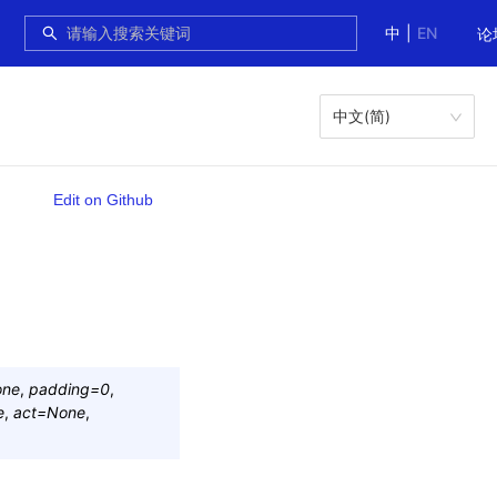
中
|
EN
论
中文(简)
Edit on Github
one
,
padding
=
0
,
e
,
act
=
None
,