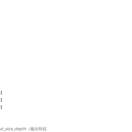
[
1
]
−
1
)
s
t
r
i
d
e
[
1
]
W
o
u
t
′
=
(
W
i
n
+
s
t
r
i
d
e
[
2
]
−
1
)
s
t
r
i
d
e
[
2
]
1
1
r
i
d
e
s
[
1
]
+
d
i
l
a
t
i
o
n
s
[
1
]
∗
(
H
f
−
1
)
+
1
W
o
u
t
′
=
(
W
i
n
−
1
)
∗
s
t
r
i
d
e
s
[
2
]
+
d
i
l
a
t
i
o
n
s
[
1
t_size_depth（输出特征