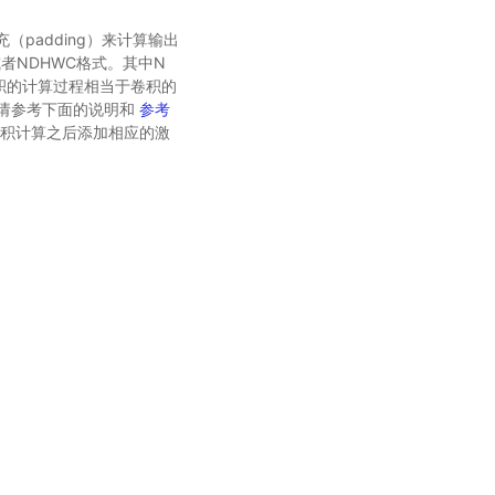
填充（padding）来计算输出
W或者NDHWC格式。其中N
卷积的计算过程相当于卷积的
请参考下面的说明和
参考
转置卷积计算之后添加相应的激