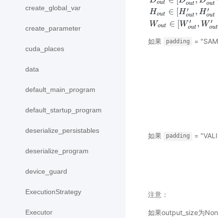
D
D
D
o
u
t
o
u
t
o
u
t
create_global_var
′
′
∈
[
,
H
H
H
o
u
t
o
u
t
o
u
t
′
′
∈
[
,
W
W
W
o
u
t
o
u
t
o
u
t
create_parameter
如果
= "SAM
padding
cuda_places
data
default_main_program
default_startup_program
deserialize_persistables
如果
= "VALI
padding
deserialize_program
device_guard
ExecutionStrategy
注意：
Executor
如果output_size为N