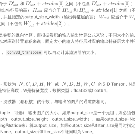
′
′
′
+
[
0
]
+
[
0
]
介于
和
之间（不包含
）
D
D
o
u
t
′
D
D
o
u
t
′
+
s
t
r
s
i
d
t
r
e
i
s
d
[
0
e
s
]
D
D
o
u
t
′
+
s
t
r
s
i
d
t
r
e
i
s
d
[
0
e
s
]
o
u
t
o
u
t
o
u
t
′
′
+
[
1
]
ght（输出特征层的高）
应当介于
和
之间（
H
H
o
u
t
H
H
o
u
t
′
H
H
o
u
t
′
+
s
t
r
s
i
d
t
r
e
i
s
d
[
1
e
s
]
o
u
t
o
u
t
o
u
t
, 并且指定的output_size_width（输出特征层的宽）
应当介于
W
W
o
u
t
W
W
o
u
t
′
+
[
2
]
之间（不包含
）。
W
W
o
u
t
′
+
s
t
r
s
i
d
t
r
e
i
s
d
[
2
e
s
]
o
u
t
是卷积的反向计算，而根据卷积的输入输出计算公式来说，不同大小的输
以对应到转置卷积来说，固定大小的输入特征层对应的输出特征层大小并
e，
可以自动计算滤波器的大小。
conv3d_transpose
[
,
,
,
,
]
[
,
,
,
,
]
）- 形状为
或
的5-D Tensor
[
N
N
,
C
C
,
D
,
H
D
,
W
H
]
W
[
N
N
,
D
D
,
H
,
W
H
,
C
]
W
C
特征高度，W是特征宽度，数据类型：float32或float64。
nt) - 滤波器（卷积核）的个数，与输出的图片的通道数相同。
nt|tuple，可选) - 输出图片的大小。如果output_size是一个元组，则
depth，output_size_height，output_size_width）。如果output_si
padding和stride来计算output_size。如果output_size和filter_si
e。output_size和filter_size不能同时为None。