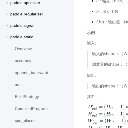
: 偏置（bias）
b
b
paddle.optimizer
: 激活函数
σ
σ
paddle.regularizer
: 输出值，N
O
O
u
u
t
t
paddle.signal
示例
paddle.static
输入:
Overview
输入的shape：
（
N
N
,
（
accuracy
滤波器的shape：
（
（
append_backward
输出:
auc
输出的shape：
（
N
N
,
（
其中：
BuildStrategy
′
=
(
−
1
)
D
D
CompiledProgram
i
n
o
u
t
′
=
(
−
1
)
H
H
i
n
o
u
t
′
=
(
−
1
)
cpu_places
W
W
i
n
o
u
t
D
o
u
t
′
=
(
D
i
n
−
1
)
∗
s
t
r
i
d
e
′
′
∈
[
,