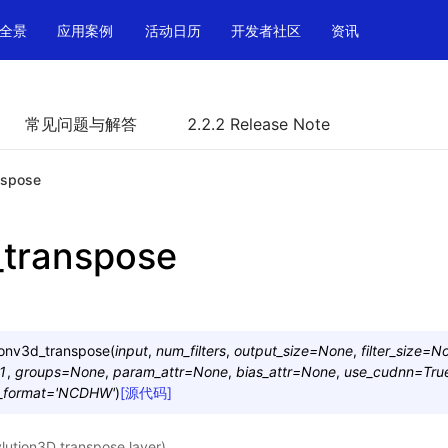
全景
应用案例
活动日历
开发者社区
资讯
常见问题与解答
2.2.2 Release Note
nspose
transpose
onv3d_transpose
(
input
,
num_filters
,
output_size
=
None
,
filter_size
=
N
1
,
groups
=
None
,
param_attr
=
None
,
bias_attr
=
None
,
use_cudnn
=
Tru
_format
=
'NCDHW'
)
[源代码]
n3D transpose layer)