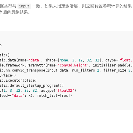
，数据类型与
一致。如果未指定激活层，则返回转置卷积计算的结果
input
之后的最终结果。
p
tic
()
tic
.
data
(
name
=
'data'
,
shape
=
[
None
,
3
,
12
,
32
,
32
],
dtype
=
'float3
le
.
framework
.
ParamAttr
(
name
=
'conv3d.weight'
,
initializer
=
paddle
.
ic
.
nn
.
conv3d_transpose
(
input
=
data
,
num_filters
=
2
,
filter_size
=
3
,
UPlace
()
ic
.
Executor
(
place
)
atic
.
default_startup_program
())
d
(
1
,
3
,
12
,
32
,
32
)
.
astype
(
"float32"
)
feed
=
{
"data"
:
x
},
fetch_list
=
[
res
])