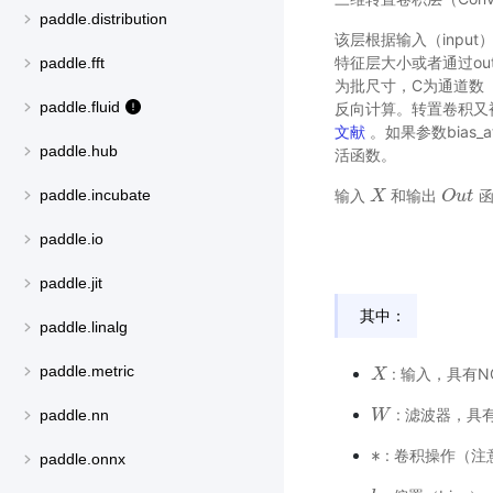
paddle.distribution
该层根据输入（input）
特征层大小或者通过outp
paddle.fft
为批尺寸，C为通道数（
paddle.fluid
反向计算。转置卷积又
文献
。如果参数bias_
paddle.hub
活函数。
输入
和输出
函
paddle.incubate
X
X
O
O
u
u
t
t
paddle.io
paddle.jit
其中：
paddle.linalg
paddle.metric
: 输入，具有NC
X
X
: 滤波器，具有N
paddle.nn
W
W
∗
: 卷积操作（
∗
paddle.onnx