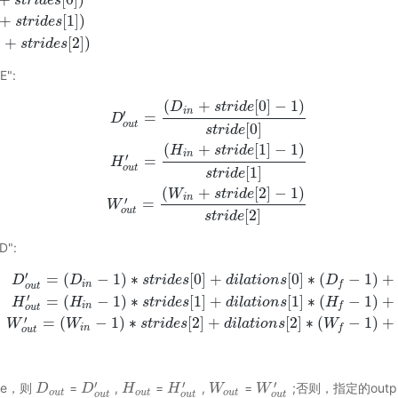
s
t
r
i
d
e
s
+
[
1
]
)
s
t
r
i
d
e
s
+
[
2
]
)
s
t
r
i
d
e
s
E":
(
+
[
0
]
−
1
)
D
s
t
r
i
d
e
i
n
′
=
D
o
u
t
[
0
]
s
t
r
i
d
e
(
+
[
1
]
−
1
)
H
s
t
r
i
d
e
i
n
′
=
D
H
o
u
t
′
=
(
D
i
n
+
s
t
r
i
d
e
[
0
]
−
1
)
s
t
r
i
d
e
[
0
]
H
o
u
t
′
=
(
H
i
n
+
s
t
r
i
d
e
o
u
t
[
1
]
s
t
r
i
d
e
(
+
[
2
]
−
1
)
W
s
t
r
i
d
e
i
n
′
=
W
o
u
t
[
2
]
s
t
r
i
d
e
D":
′
=
(
−
1
)
∗
[
0
]
+
[
0
]
∗
(
−
1
)
+
D
D
s
t
r
i
d
e
s
d
i
l
a
t
i
o
n
s
D
i
n
f
o
u
t
′
=
(
−
1
)
∗
[
1
]
+
[
1
]
∗
(
−
1
)
+
D
o
u
t
′
=
(
D
i
n
−
1
)
∗
s
t
r
i
d
e
s
[
0
]
+
d
i
l
a
t
i
o
n
s
[
0
]
∗
(
D
f
−
1
)
+
1
H
o
u
t
′
=
(
H
i
n
−
1
)
∗
s
t
H
H
s
t
r
i
d
e
s
d
i
l
a
t
i
o
n
s
H
i
n
f
o
u
t
′
=
(
−
1
)
∗
[
2
]
+
[
2
]
∗
(
−
1
)
+
W
W
s
t
r
i
d
e
s
d
i
l
a
t
i
o
n
s
W
i
n
f
o
u
t
′
′
′
one，则
=
,
=
,
=
;否则，指定的outpu
D
D
o
u
t
D
D
o
u
t
′
H
H
o
u
t
H
H
o
u
t
′
W
W
o
u
t
W
W
o
u
t
′
o
u
t
o
u
t
o
u
t
o
u
t
o
u
t
o
u
t