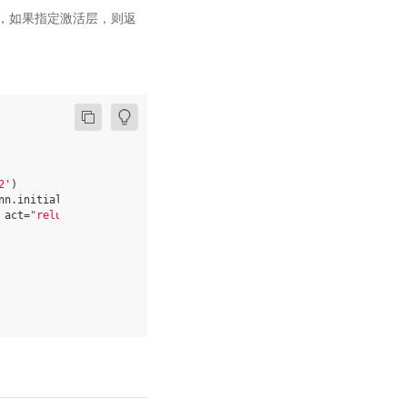
，如果指定激活层，则返
2'
)
nn
.
initializer
.
XavierNormal
(),
learning_rate
=
0.001
)
act
=
"relu"
,
param_attr
=
param_attr
)