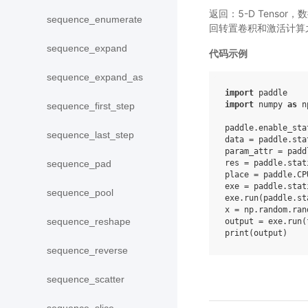
返回：5-D Tensor
sequence_enumerate
回转置卷积和激活计算
sequence_expand
代码示例
sequence_expand_as
import
paddle
import
numpy
as
n
sequence_first_step
paddle
.
enable_sta
sequence_last_step
data
=
paddle
.
sta
param_attr
=
padd
res
=
paddle
.
stat
sequence_pad
place
=
paddle
.
CP
exe
=
paddle
.
stat
sequence_pool
exe
.
run
(
paddle
.
st
x
=
np
.
random
.
ran
sequence_reshape
output
=
exe
.
run
(
print
(
output
)
sequence_reverse
sequence_scatter