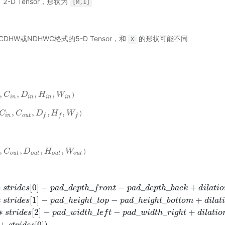
，2-D Tensor，形状为
[M,1]
CDHW或NDHWC格式的5-D Tensor，和
的形状可能不同
X
,
,
,
,
C
C
i
n
,
D
i
n
D
,
H
i
n
,
W
H
i
n
）
W
）
i
n
i
n
i
n
i
n
,
,
,
,
C
C
i
n
,
C
C
o
u
t
,
D
f
D
,
H
f
,
W
H
f
）
W
）
i
n
o
u
t
f
f
f
,
,
,
,
C
C
o
u
t
,
D
o
D
u
t
,
H
o
u
H
t
,
W
o
u
W
t
）
）
o
u
t
o
u
t
o
u
t
o
u
t
∗
[
0
]
−
_
_
−
_
_
+
s
t
r
i
d
e
s
p
a
d
d
e
p
t
h
f
r
o
n
t
p
a
d
d
e
p
t
h
b
a
c
k
d
i
l
a
t
i
o
∗
[
1
]
−
_
_
−
_
_
+
s
t
r
i
d
e
s
p
a
d
h
e
i
g
h
t
t
o
p
p
a
d
h
e
i
g
h
t
b
o
t
t
o
m
d
i
l
a
t
i
∗
[
2
]
−
_
_
−
_
_
+
s
t
r
i
d
e
s
p
a
d
w
i
d
t
h
l
e
f
t
p
a
d
w
i
d
t
h
r
i
g
h
t
d
i
l
a
t
i
o
s
[
0
]
−
p
a
d
_
d
e
p
t
h
_
f
r
o
n
t
−
p
a
d
_
d
e
p
t
h
_
b
a
c
k
+
d
i
l
a
t
i
o
n
s
[
0
]
∗
(
D
f
−
1
)
+
1
H
o
u
t
′
+
[
0
]
)