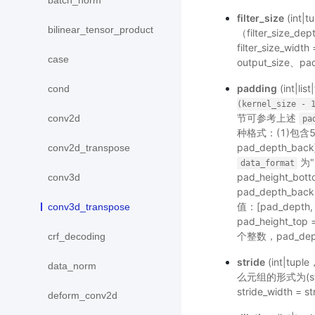
batch_norm
filter_size
(int
bilinear_tensor_product
（filter_size_dep
filter_size_wi
case
output_size、
padding
(int|
cond
(kernel_size
-
节可参考上述
conv2d
pa
种格式：(1)包
pad_depth_back]
conv2d_transpose
为"N
data_format
pad_height_bott
conv3d
pad_depth_back,
值：[pad_depth, 
conv3d_transpose
pad_height_top 
个整数，pad_depth
crf_decoding
stride
(int|t
data_norm
么元组的形式为(stride
stride_width = 
deform_conv2d