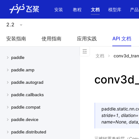
\u200E
安装
教程
文档
模型库
产品
2.2
安装指南
使用指南
应用实践
API 文档
文档
conv3d_tra
paddle
paddle.amp
conv3d_
paddle.autograd
paddle.callbacks
paddle.compat
paddle.static.nn.
c
stride
=
1
,
dilation
=
paddle.device
name
=
None
,
data
paddle.distributed
三维转置卷积层（Convlutio