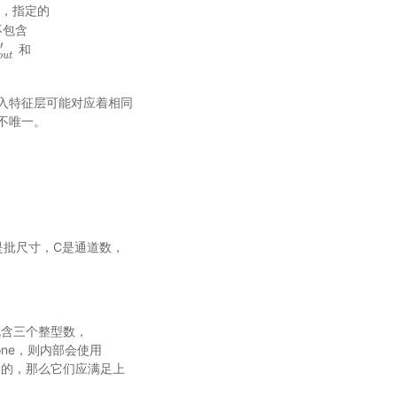
，指定的
不包含
′
和
o
u
t
′
o
u
t
入特征层可能对应着相同
不唯一。
，N是批尺寸，C是通道数，
必须包含三个整型数，
ze=None，则内部会使用
ze是同时指定的，那么它们应满足上