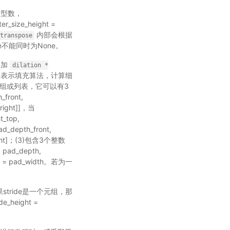
个整型数，
ter_size_height =
内部会根据
transpose
size不能同时为None。
边添加
dilation
*
"，表示填充算法，计算细
个元组或列表，它可以有3
_front,
_right]]，当
t_top,
d_depth_front,
h_right]；(3)包含3个整数
 pad_depth,
ight = pad_width。若为一
果stride是一个元组，那
e_height =