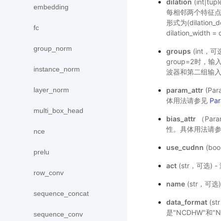
dilation
(int|
embedding
每相邻两个特征
形式为(dilation_de
fc
dilation_width =
group_norm
groups
(int，
group=2时
instance_norm
波器和第二组输入进
param_attr
(Pa
layer_norm
体用法请参见
Par
multi_box_head
bias_attr
（Par
性。具体用法请
nce
use_cudnn
(bo
prelu
act
(str，可选
row_conv
name
(str，可
sequence_concat
data_format
(s
是"NCDHW"和
sequence_conv