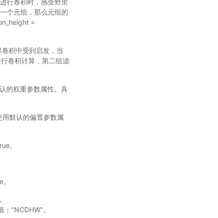
对输入进行卷积时，感受野里
n是一个元组，那么元组的
on_height =
文中的群卷积中受到启发，当
进行卷积计算，第二组滤
用默认的权重参数属性。具
表示使用默认的偏置参数属
rue。
e。
以
："NCDHW"。