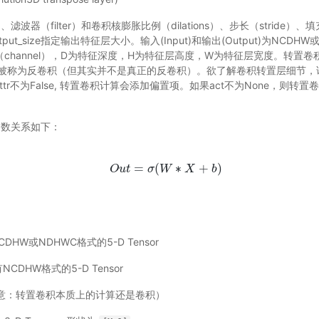
、滤波器（filter）和卷积核膨胀比例（dilations）、步长（stride）、
ut_size指定输出特征层大小。输入(Input)和输出(Output)为NCDH
channel），D为特征深度，H为特征层高度，W为特征层宽度。转置
被称为反卷积（但其实并不是真正的反卷积）。欲了解卷积转置层细节，
attr不为False, 转置卷积计算会添加偏置项。如果act不为None，则
数关系如下：
O
u
t
=
σ
(
W
∗
X
+
b
)
=
(
∗
+
)
O
u
t
σ
W
X
b
DHW或NDHWC格式的5-D Tensor
CDHW格式的5-D Tensor
注意：转置卷积本质上的计算还是卷积）