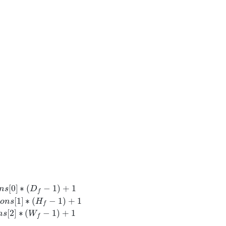
[
0
]
∗
(
−
1
)
+
1
n
s
D
f
[
1
]
∗
(
−
1
)
+
1
o
n
s
H
f
[
2
]
∗
(
−
1
)
+
1
n
s
W
f
=
(
H
i
n
−
1
)
∗
s
t
r
i
d
e
s
[
1
]
−
p
a
d
_
h
e
i
g
h
t
_
t
o
p
−
p
a
d
_
h
e
i
g
h
t
_
b
o
t
t
o
m
+
d
i
l
a
t
i
o
n
s
[