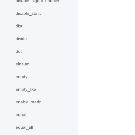
disable_signal_handler
disable_static
dist
divide
dot
einsum
empty
empty_like
enable_static
equal
equal_all