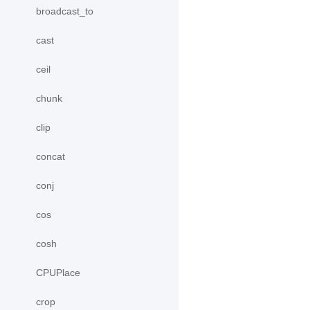
broadcast_to
cast
ceil
chunk
clip
concat
conj
cos
cosh
CPUPlace
crop