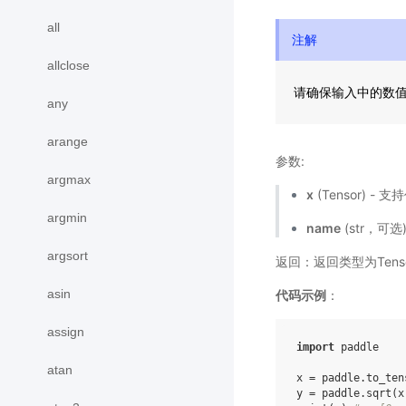
all
注解
allclose
请确保输入中的数
any
arange
参数:
argmax
x
(Tensor) - 
argmin
name
(str，可
argsort
返回：返回类型为Ten
asin
代码示例
：
assign
import
paddle
atan
x
=
paddle
.
to_ten
y
=
paddle
.
sqrt
(
x