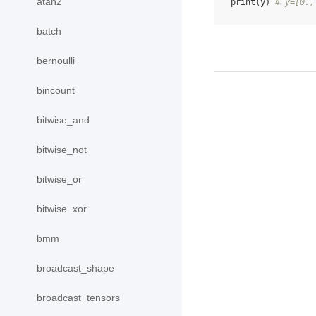
atan2
print
(
y
)
# y=[0.,
batch
bernoulli
bincount
bitwise_and
bitwise_not
bitwise_or
bitwise_xor
bmm
broadcast_shape
broadcast_tensors