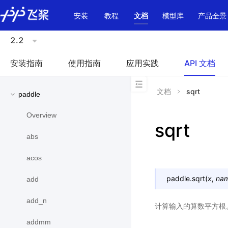
\u200E
安装
教程
文档
模型库
产品全景
2.2
安装指南
使用指南
应用实践
API 文档
文档
sqrt
paddle
Overview
sqrt
abs
acos
paddle.
sqrt
(
x
,
na
add
add_n
计算输入的算数平方根
addmm