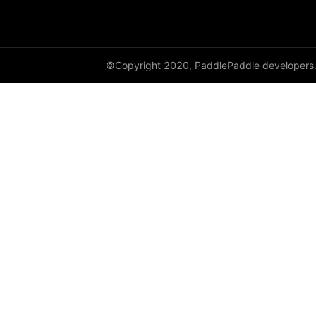
full
full_like
©Copyright 2020, PaddlePaddle developers
gather
gather_nd
get_cuda_rng_state
get_default_dtype
get_flags
grad
greater_equal
greater_than