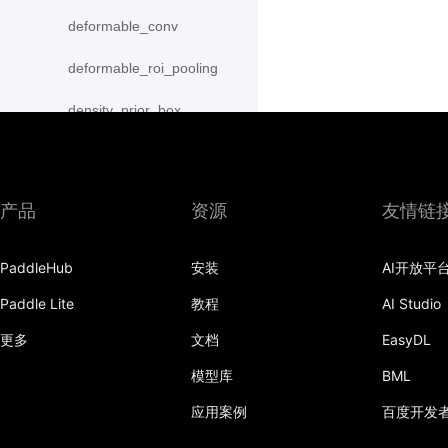
deformable_conv
deformable_roi_pooling
density_prior_box
detection_output
diag
产品
资源
友情链
distribute_fpn_proposals
PaddleHub
安装
AI开放平
double_buffer
Paddle Lite
教程
AI Studio
dropout
更多
文档
EasyDL
dynamic_gru
模型库
BML
dynamic_lstm
应用案例
百度开发
dynamic_lstmp