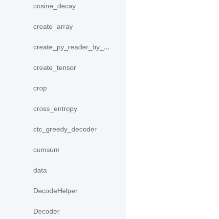
cosine_decay
create_array
create_py_reader_by_data
create_tensor
crop
cross_entropy
ctc_greedy_decoder
cumsum
data
DecodeHelper
Decoder