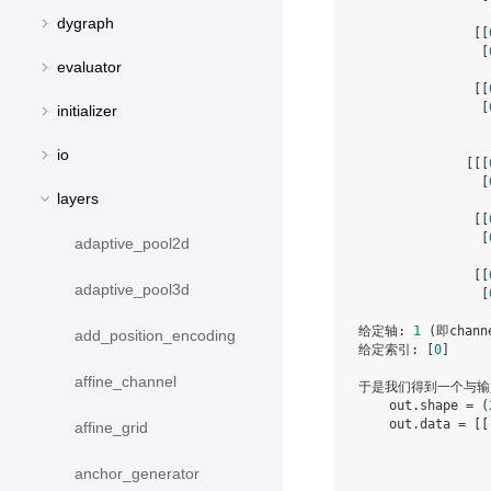
dygraph
               [[
                [
evaluator
               [[
                [
initializer
io
              [[[
                [
layers
               [[
                [
adaptive_pool2d
               [[
adaptive_pool3d
                [
给定轴: 
1
 (即chann
add_position_encoding
给定索引: [
0
]

affine_channel
于是我们得到一个与输
    out.shape = (
    out.data = [[
affine_grid
                 
anchor_generator
                 