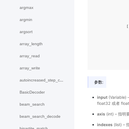
                 
argmax
                 
                 
argmin
                [
                 
argsort
                 
array_length
                 
array_read
                 
                 
array_write
autoincreased_step_counter
参数:
BasicDecoder
input
(Variabl
float32 或者 flo
beam_search
axis
(int) – 
beam_search_decode
indexes
(list
bipartite_match