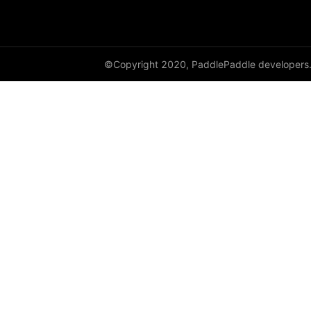
DynamicRNN
edit_distance
©Copyright 2020, PaddlePaddle developers
elementwise_add
elementwise_div
elementwise_floordiv
elementwise_max
elementwise_min
elementwise_mod
elementwise_pow
elementwise_sub