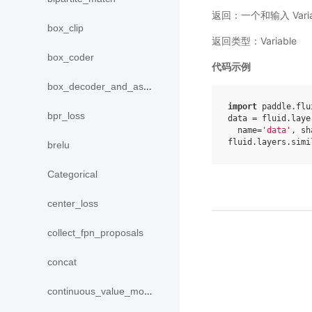
返回：一个和输入 Varia
box_clip
返回类型：Variable
box_coder
代码示例
box_decoder_and_assign
import
paddle.flu
bpr_loss
data
=
fluid
.
laye
name
=
'data'
,
sh
fluid
.
layers
.
simi
brelu
Categorical
center_loss
collect_fpn_proposals
concat
continuous_value_model