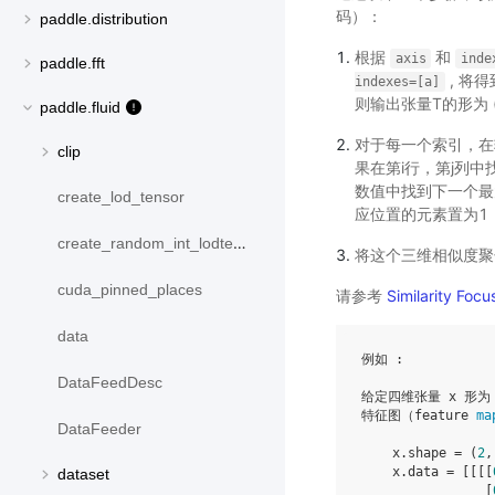
码）：
paddle.distribution
根据
和
axis
inde
paddle.fft
, 将得到
indexes=[a]
则输出张量T的形为 (Bat
paddle.fluid
对于每一个索引，在
clip
果在第i行，第j列
数值中找到下一个最
create_lod_tensor
应位置的元素置为1
create_random_int_lodtensor
将这个三维相似度聚焦掩
cuda_pinned_places
请参考
Similarity Focu
data
例如 :

DataFeedDesc
给定四维张量 x 形为 (B
特征图（feature 
ma
DataFeeder
    x.shape = (
2
,
    x.data = [[[[
dataset
                [