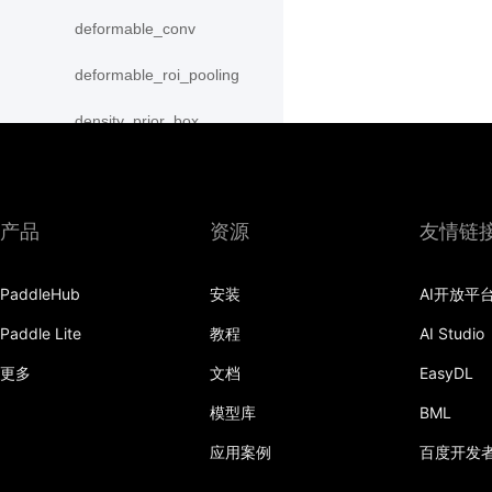
deformable_conv
deformable_roi_pooling
density_prior_box
detection_output
diag
产品
资源
友情链
distribute_fpn_proposals
PaddleHub
安装
AI开放平
double_buffer
Paddle Lite
教程
AI Studio
dropout
更多
文档
EasyDL
dynamic_gru
模型库
BML
dynamic_lstm
应用案例
百度开发
dynamic_lstmp