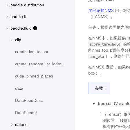
paddle.distribution
局部感知NMS
用于对边
（LANMS）。
paddle.fft
首先，根据边界框之间的
paddle.fluid
在NMS中，如果提供
clip
的检
score_threshold
的nms_top_k置信度分
create_lod_tensor
），删除与已选择
nms_eta
create_random_int_lodtensor
在NMS步骤后，如果kee
box）。
cuda_pinned_places
参数：
data
DataFeedDesc
bboxes
(Varia
DataFeeder
（Tensor）
测位置， N是批大
dataset
框有四个坐标