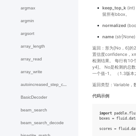
keep_top_k
(in
argmax
留所有bbox。
argmin
normalized
(bo
argsort
name
(str|No
array_length
返回：形为[No，6]的2-
置信度confidence，x
array_read
检测结果。 每行有10个值
y4]。 No是检测的总
array_write
一个值-1。 （1.3版本
返回类型：Variabl
autoincreased_step_counter
代码示例
BasicDecoder
beam_search
import
paddle.flu
boxes
=
fluid
.
dat
beam_search_decode
scores
=
fluid
.
da
bipartite_match