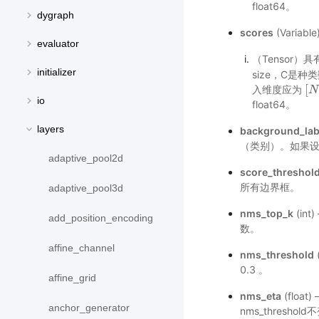
float64。
dygraph
scores
(Varia
evaluator
（Tensor）
initializer
size，C是种
[
入维度应为
[
N
N
,
io
float64。
layers
background_lab
（类别）。如果设
adaptive_pool2d
score_threshol
所有边界框。
adaptive_pool3d
nms_top_k
(in
add_position_encoding
数。
affine_channel
nms_threshold
0.3 。
affine_grid
nms_eta
(floa
anchor_generator
nms_thresho