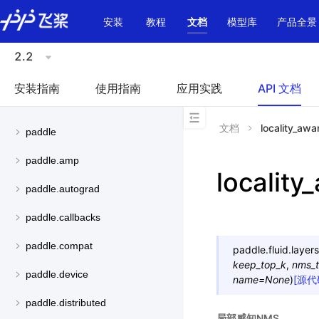
\u200E
安装
教程
文档
模型库
产品全景
2.2
安装指南
使用指南
应用实践
API 文档
文档
locality_aw
paddle
paddle.amp
localit
paddle.autograd
paddle.callbacks
paddle.compat
paddle.fluid.layers
keep_top_k
,
nms_t
paddle.device
name
=
None
)
[源代
paddle.distributed
局部感知NMS