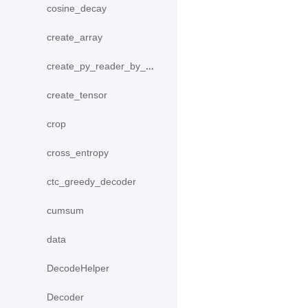
cosine_decay
create_array
create_py_reader_by_data
create_tensor
crop
cross_entropy
ctc_greedy_decoder
cumsum
data
DecodeHelper
Decoder