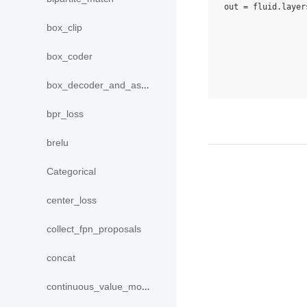
out
=
fluid
.
layer
box_clip
box_coder
box_decoder_and_assign
bpr_loss
brelu
Categorical
center_loss
collect_fpn_proposals
concat
continuous_value_model