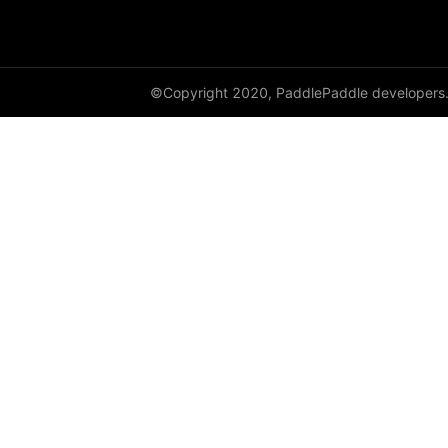
DynamicRNN
edit_distance
©Copyright 2020, PaddlePaddle developers
elementwise_add
elementwise_div
elementwise_floordiv
elementwise_max
elementwise_min
elementwise_mod
elementwise_pow
elementwise_sub