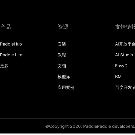
Sequential
Sigmoid
产品
资源
友情链
Silu
PaddleHub
安装
AI开放平
SimpleRNN
Paddle Lite
教程
AI Studio
SimpleRNNCell
更多
文档
EasyDL
SmoothL1Loss
模型库
BML
Softmax
应用案例
百度开发
Softplus
Softshrink
Softsign
©Copyright 2020, PaddlePaddle developers