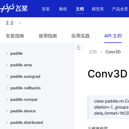
\u200E
安装
教程
文档
模型库
产品全景
2.2
安装指南
使用指南
应用实践
API 文档
文档
Conv3D
paddle
paddle.amp
Conv3D
paddle.autograd
paddle.callbacks
paddle.compat
class
paddle.nn.
C
dilation
=
1
,
groups
paddle.device
data_format
=
'NC
paddle.distributed
三维卷积层