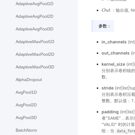
AdaptiveAvgPool1D
：输出值, N
O
O
u
u
t
t
AdaptiveAvgPool2D
参数：
AdaptiveAvgPool3D
AdaptiveMaxPool1D
in_channels
(i
out_channels
(
AdaptiveMaxPool2D
kernel_size
(in
AdaptiveMaxPool3D
分别表示卷积核
数。
AlphaDropout
stride
(int|l
AvgPool1D
分别表示卷积沿
整数。默认值：1
AvgPool2D
padding
(int|
AvgPool3D
者"SAME"，
"VALID" 时
BatchNorm
组：当
data_for