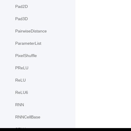
Pad2D
Pad3D
PairwiseDistance
ParameterList
PixelShuffle
PReLU
ReLU
ReLU6
RNN
RNNCellBase
SELU