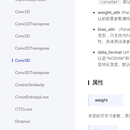
. 默
'circular'
Conv1D
weight_attr
(P
认的权重参数属
Conv1DTranspose
bias_attr
（Par
类型，只支持为F
Conv2D
性。具体用法请
Conv2DTranspose
data_format
(s
以是"NCDHW"
Conv3D
是特征宽度。默认值
Conv3DTranspose
属性
CosineSimilarity
CrossEntropyLoss
weight
CTCLoss
本层的可学习参数，类
Dropout