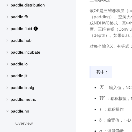
paddle.distribution
该OP是三维卷积层（con
（padding）、空洞
paddle.fft
或NDHWC格式，其
paddle.fluid
度。三维卷积（Convlu
（depth）。如果bia
paddle.hub
对每个输入X，有等式
paddle.incubate
paddle.io
其中：
paddle.jit
：输入值，NCD
paddle.linalg
X
X
：卷积核值，MC
W
W
paddle.metric
∗
：卷积操作
∗
paddle.nn
：偏置值，1-D 
b
b
Overview
：激活函数
σ
σ