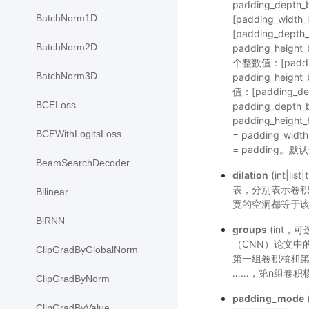
padding_depth_b
BatchNorm1D
[padding_width_
[padding_depth_
BatchNorm2D
padding_height_
个整数值：[padding_
BatchNorm3D
padding_height
值：[padding_dep
BCELoss
padding_depth_b
padding_height_
BCEWithLogitsLoss
= padding_wid
= padding。默
BeamSearchDecoder
dilation
(int|
表，分别表示卷
Bilinear
宽的空洞都等于该
BiRNN
groups
(int，
（CNN）论文中
ClipGradByGlobalNorm
第一组卷积核和
……，第n组卷积
ClipGradByNorm
padding_mode
ClipGradByValue