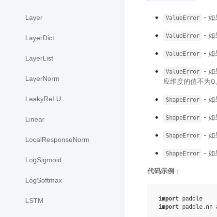
- 
Layer
ValueError
- 
ValueError
LayerDict
- 
ValueError
LayerList
- 
ValueError
LayerNorm
应维度的值不为0
- 如
LeakyReLU
ShapeError
- 
ShapeError
Linear
- 
ShapeError
LocalResponseNorm
- 
ShapeError
LogSigmoid
代码示例
：
LogSoftmax
import
paddle
LSTM
import
paddle.nn