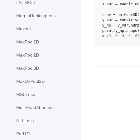
LSTMCell
x_var
=
paddle
.
un
conv
=
nn
.
Conv3D
(
MarginRankingLoss
y_var
=
conv
(
x_va
y_np
=
y_var
.
nump
Maxout
print
(
y_np
.
shape
)
# (2, 6, 6, 6, 6)
MaxPool1D
MaxPool2D
MaxPool3D
MaxUnPool2D
MSELoss
MultiHeadAttention
NLLLoss
Pad1D