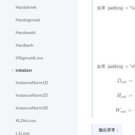
Hardshrink
如果
= "S
padding
Hardsigmoid
Hardswish
Hardtanh
HSigmoidLoss
如果
= "VA
padding
initializer
=
D
InstanceNorm1D
o
u
t
=
InstanceNorm2D
D
H
o
u
t
=
(
D
i
n
o
u
t
InstanceNorm3D
=
W
o
u
t
KLDivLoss
抛出异常：
L1Loss