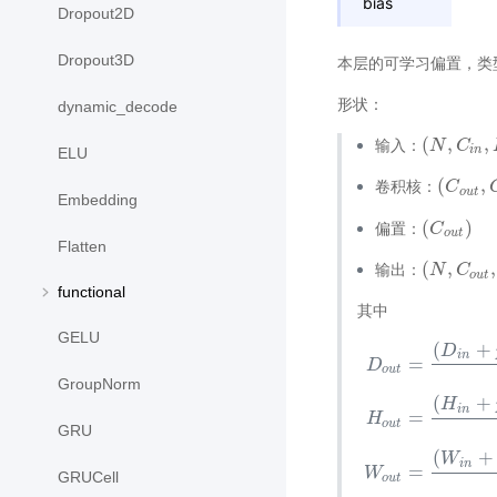
bias
Dropout2D
Dropout3D
本层的可学习偏置，类
形状：
dynamic_decode
(
,
,
输入：
(
N
N
,
C
i
C
n
,
D
i
n
i
n
ELU
(
,
卷积核：
(
C
C
o
u
t
,
C
i
o
u
t
Embedding
(
)
偏置：
(
C
C
o
u
t
)
o
u
t
Flatten
(
,
,
输出：
(
N
N
,
C
o
C
u
t
,
D
o
u
t
functional
其中
GELU
(
+
D
i
n
=
D
o
u
t
GroupNorm
(
+
H
i
n
=
D
H
o
u
t
=
(
D
i
n
+
p
a
d
d
i
n
o
u
t
GRU
(
+
W
i
n
=
W
GRUCell
o
u
t