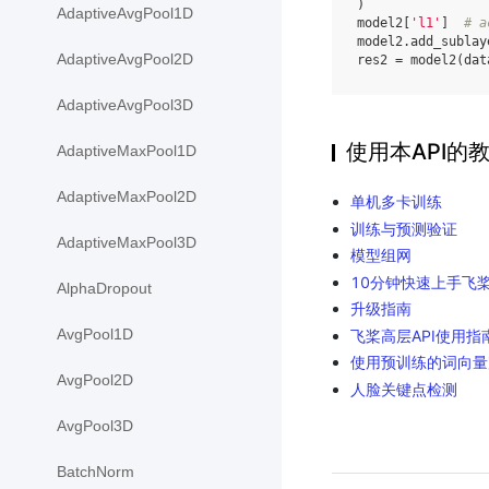
)
AdaptiveAvgPool1D
model2
[
'l1'
]
# a
model2
.
add_sublay
AdaptiveAvgPool2D
res2
=
model2
(
dat
AdaptiveAvgPool3D
使用本API的
AdaptiveMaxPool1D
AdaptiveMaxPool2D
单机多卡训练
训练与预测验证
AdaptiveMaxPool3D
模型组网
10分钟快速上手飞桨（P
AlphaDropout
升级指南
AvgPool1D
飞桨高层API使用指
使用预训练的词向量
AvgPool2D
人脸关键点检测
AvgPool3D
BatchNorm