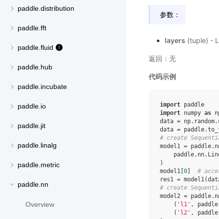
paddle.distribution
参数：
paddle.fft
layers
(tuple) 
paddle.fluid
返回：无
paddle.hub
代码示例
paddle.incubate
import
paddle
paddle.io
import
numpy
as
n
data
=
np
.
random
.
paddle.jit
data
=
paddle
.
to_
# create Sequenti
paddle.linalg
model1
=
paddle
.
n
paddle
.
nn
.
Lin
)
paddle.metric
model1
[
0
]
# acce
res1
=
model1
(
dat
paddle.nn
# create Sequenti
model2
=
paddle
.
n
Overview
(
'l1'
,
paddle
(
'l2'
,
paddle