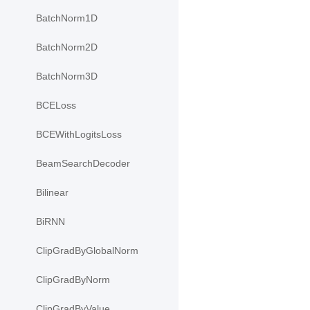
BatchNorm1D
BatchNorm2D
BatchNorm3D
BCELoss
BCEWithLogitsLoss
BeamSearchDecoder
Bilinear
BiRNN
ClipGradByGlobalNorm
ClipGradByNorm
ClipGradByValue