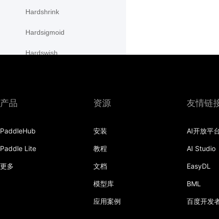
Hardshrink
Hardsigmoid
Hardswish
Hardtanh
HSigmoidLoss
产品
资源
友情链
initializer
PaddleHub
安装
AI开放平
InstanceNorm1D
Paddle Lite
教程
AI Studio
InstanceNorm2D
更多
文档
EasyDL
InstanceNorm3D
模型库
BML
KLDivLoss
应用案例
百度开发
L1Loss