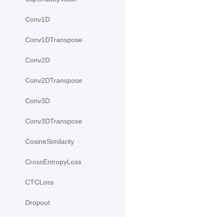
Conv1D
Conv1DTranspose
Conv2D
Conv2DTranspose
Conv3D
Conv3DTranspose
CosineSimilarity
CrossEntropyLoss
CTCLoss
Dropout