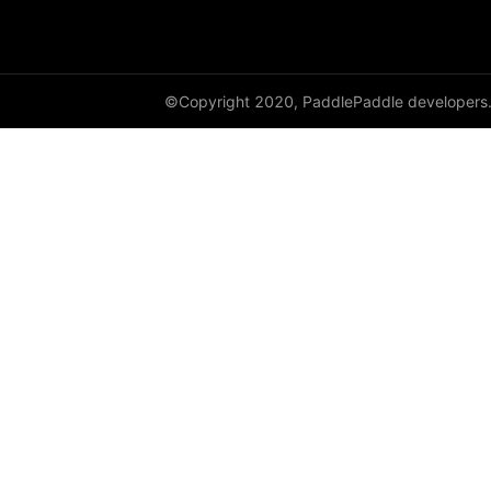
Layer
LayerDict
©Copyright 2020, PaddlePaddle developers
LayerList
LayerNorm
LeakyReLU
Linear
LocalResponseNorm
LogSigmoid
LogSoftmax
LSTM