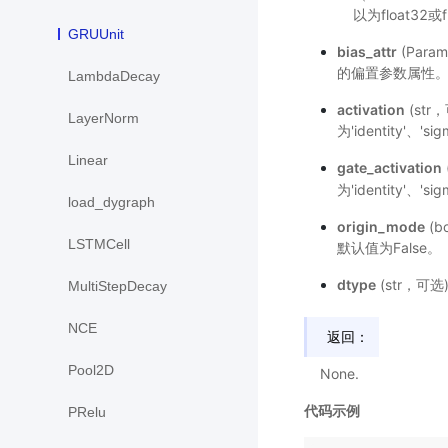
以为float32或f
GRUUnit
bias_attr
(Par
的偏置参数属性
LambdaDecay
activation
(str
LayerNorm
为'identity'、'
Linear
gate_activation
为'identity'、'
load_dygraph
origin_mode
(
LSTMCell
默认值为False。
dtype
(str，可选)
MultiStepDecay
NCE
返回：
Pool2D
None.
代码示例
PRelu