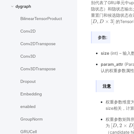
别代表了GRU单元中upda
dygraph
隐状态）和隐状态输出
重置门和候选隐状态在
BilinearTensorProduct
[
,
×
3
]
的Tenso
[
D
D
,
D
D
×
3
]
Conv2D
参数:
Conv2DTranspose
size
(int) – 
Conv3D
param_attr
(Pa
Conv3DTranspose
认的权重参数属
Dropout
注意
Embedding
权重参数维度
enabled
size相关，计
GroupNorm
权重参数矩阵所有
[
,
2
×
为
[
D
D
,
2
×
D
]
D
GRUCell
（candidate