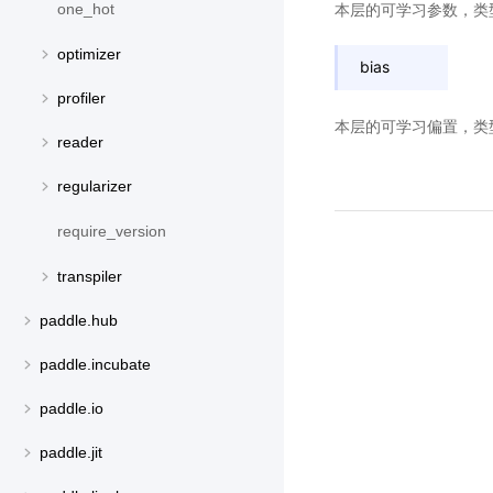
本层的可学习参数，类
one_hot
optimizer
bias
profiler
本层的可学习偏置，类
reader
regularizer
require_version
transpiler
paddle.hub
paddle.incubate
paddle.io
paddle.jit