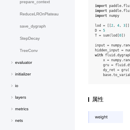
prepare_context
import
paddle.flu
import
paddle.flu
ReduceLROnPlateau
import
numpy
lod
=
[[
2
,
4
,
3
]]
save_dygraph
D
=
5
T
=
sum
(
lod
[
0
])
StepDecay
input
=
numpy
.
ran
TreeConv
hidden_input
=
nu
with
fluid
.
dygrap
x
=
numpy
.
ran
evaluator
gru
=
fluid
.
d
dy_ret
=
gru
(
initializer
base
.
to_varia
io
layers
属性
metrics
weight
nets