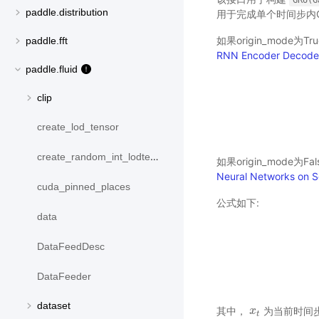
GRU(G
paddle.distribution
用于完成单个时间步内
如果origin_mode
paddle.fft
RNN Encoder Decoder f
paddle.fluid
clip
create_lod_tensor
create_random_int_lodtensor
如果origin_mode
Neural Networks on 
cuda_pinned_places
公式如下:
data
DataFeedDesc
DataFeeder
dataset
其中，
为当前时间
x
x
t
t