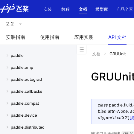
\u200E
安装
教程
文档
模型库
产品全景
2.2
安装指南
使用指南
应用实践
API 文档
文档
GRUUnit
paddle
paddle.amp
GRUUni
paddle.autograd
paddle.callbacks
paddle.compat
class
paddle.fluid
bias_attr
=
None
,
ac
paddle.device
dtype
=
'float32'
)
[
paddle.distributed
该接口用于构建