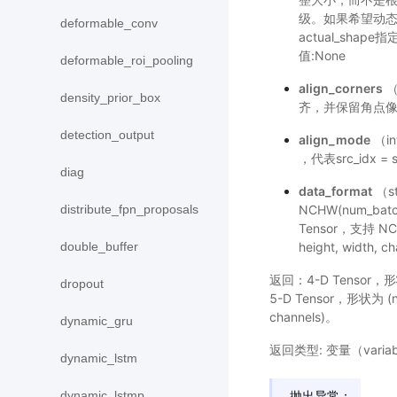
级。如果希望动
deformable_conv
actual_sha
值:None
deformable_roi_pooling
align_corners
（
density_prior_box
齐，并保留角点像素
detection_output
align_mode
（in
，代表src_idx = s
diag
data_format
（s
NCHW(num_batch
distribute_fpn_proposals
Tensor，支持 NCDH
height, width
double_buffer
返回：4-D Tensor，形状为 
dropout
5-D Tensor，形状为 (num_
channels)。
dynamic_gru
返回类型: 变量（variab
dynamic_lstm
抛出异常：
dynamic_lstmp