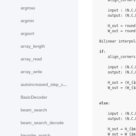
align_corners
argmax
input
:
(
N
,
C
,
output
:
(
N
,
C
,
argmin
H_out
=
round
W_out
=
round
argsort
Bilinear
interpol
array_length
if
:
align_corners
array_read
input
:
(
N
,
C
,
array_write
output
:
(
N
,
C
,
H_out
=
(
H_
{
i
autoincreased_step_counter
W_out
=
(
W_
{
i
BasicDecoder
else
:
beam_search
input
:
(
N
,
C
,
output
:
(
N
,
C
,
beam_search_decode
H_out
=
H_
{
in
W_out
=
W_
{
in
bipartite_match