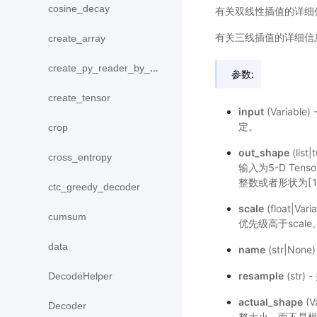
cosine_decay
有关双线性插值的详细
有关三线插值的详细信
create_array
create_py_reader_by_data
参数:
create_tensor
input
(Variabl
定。
crop
out_shape
(lis
cross_entropy
输入为5-D Tensor
整数或者形状为[
ctc_greedy_decoder
scale
(float|V
cumsum
优先级高于scal
data
name
(str|N
resample
(str
DecodeHelper
actual_shape
(
Decoder
整大小，而不是