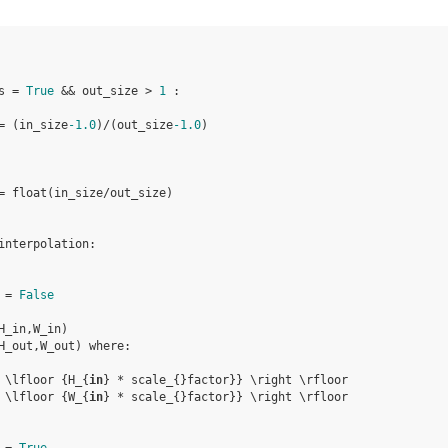
s
=
True
&&
out_size
>
1
:
=
(
in_size
-
1.0
)
/
(
out_size
-
1.0
)
=
float
(
in_size
/
out_size
)
interpolation
:
=
False
H_in
,
W_in
)
H_out
,
W_out
)
where
:
 \
lfloor
{
H_
{
in
}
*
scale_
{}
factor
}}
 \
right
 \
rfloor
 \
lfloor
{
W_
{
in
}
*
scale_
{}
factor
}}
 \
right
 \
rfloor