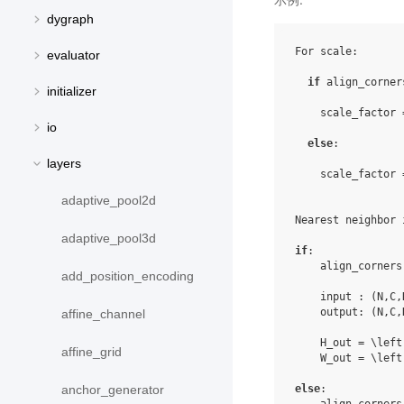
dygraph
For
scale
:
evaluator
if
align_corner
initializer
scale_factor
io
else
:
layers
scale_factor
adaptive_pool2d
Nearest
neighbor
adaptive_pool3d
if
:
align_corners
add_position_encoding
input
:
(
N
,
C
,
output
:
(
N
,
C
,
affine_channel
H_out
=
 \
left
affine_grid
W_out
=
 \
left
else
:
anchor_generator