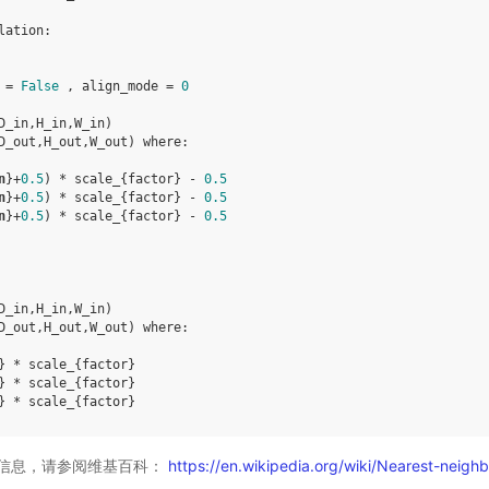
lation
:
=
False
,
align_mode
=
0
D_in
,
H_in
,
W_in
)
D_out
,
H_out
,
W_out
)
where
:
n
}
+
0.5
)
*
scale_
{
factor
}
-
0.5
n
}
+
0.5
)
*
scale_
{
factor
}
-
0.5
n
}
+
0.5
)
*
scale_
{
factor
}
-
0.5
D_in
,
H_in
,
W_in
)
D_out
,
H_out
,
W_out
)
where
:
}
*
scale_
{
factor
}
}
*
scale_
{
factor
}
}
*
scale_
{
factor
}
信息，请参阅维基百科：
https://en.wikipedia.org/wiki/Nearest-neighb