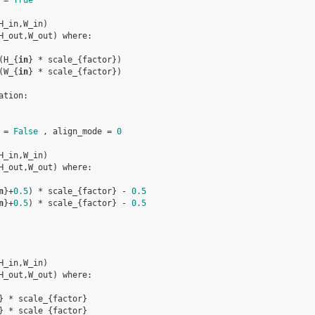
=
True
H_in
,
W_in
)
H_out
,
W_out
)
where
:
(
H_
{
in
}
*
scale_
{
factor
})
(
W_
{
in
}
*
scale_
{
factor
})
ation
:
=
False
,
align_mode
=
0
H_in
,
W_in
)
H_out
,
W_out
)
where
:
n
}
+
0.5
)
*
scale_
{
factor
}
-
0.5
n
}
+
0.5
)
*
scale_
{
factor
}
-
0.5
H_in
,
W_in
)
H_out
,
W_out
)
where
:
}
*
scale_
{
factor
}
}
*
scale_
{
factor
}