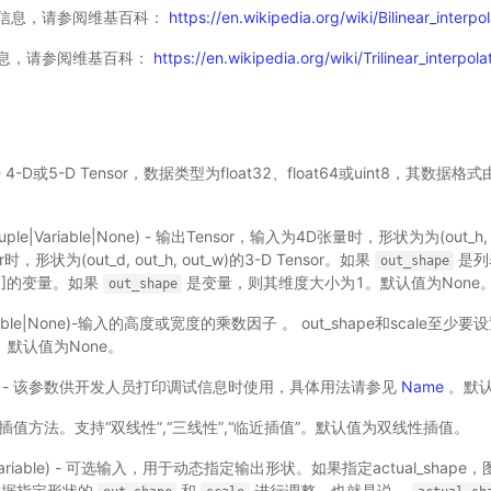
信息，请参阅维基百科：
https://en.wikipedia.org/wiki/Bilinear_interpol
息，请参阅维基百科：
https://en.wikipedia.org/wiki/Trilinear_interpola
e) - 4-D或5-D Tensor，数据类型为float32、float64或uint8，其数据
t|tuple|Variable|None) - 输出Tensor，输入为4D张量时，形状为为(out_h, 
时，形状为(out_d, out_h, out_w)的3-D Tensor。如果
是列
out_shape
1]的变量。如果
是变量，则其维度大小为1。默认值为None
out_shape
ariable|None)-输入的高度或宽度的乘数因子 。 out_shape和scale至少要
e。默认值为None。
one) - 该参数供开发人员打印调试信息时使用，具体用法请参见
Name
。默认
) - 插值方法。支持“双线性”,“三线性”,“临近插值”。默认值为双线性插值。
Variable) - 可选输入，用于动态指定输出形状。如果指定actual_sha
根据指定形状的
和
进行调整。也就是说，