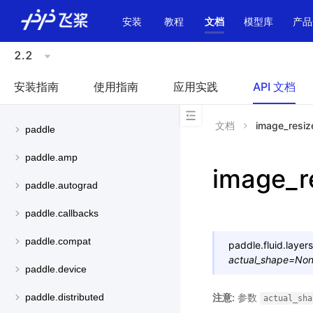
\u200E
安装
教程
文档
模型库
产品
2.2
安装指南
使用指南
应用实践
API 文档
文档
image_resiz
paddle
paddle.amp
image_r
paddle.autograd
paddle.callbacks
paddle.compat
paddle.fluid.layers
actual_shape
=
No
paddle.device
注意:
参数
paddle.distributed
actual_sha