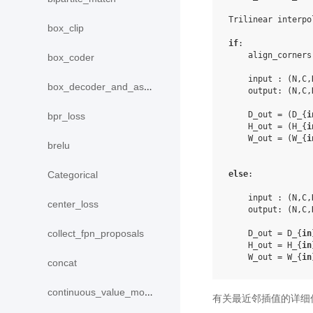
Trilinear
interpo
box_clip
if
:
align_corners
box_coder
input
:
(
N
,
C
,
box_decoder_and_assign
output
:
(
N
,
C
,
D_out
=
(
D_
{
i
bpr_loss
H_out
=
(
H_
{
i
W_out
=
(
W_
{
i
brelu
else
:
Categorical
input
:
(
N
,
C
,
center_loss
output
:
(
N
,
C
,
collect_fpn_proposals
D_out
=
D_
{
in
H_out
=
H_
{
in
W_out
=
W_
{
in
concat
continuous_value_model
有关最近邻插值的详细