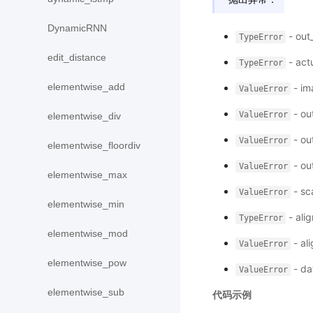
DynamicRNN
- o
TypeError
edit_distance
- ac
TypeError
elementwise_add
- i
ValueError
- o
ValueError
elementwise_div
- 
ValueError
elementwise_floordiv
- 
ValueError
elementwise_max
- s
ValueError
elementwise_min
- al
TypeError
elementwise_mod
- al
ValueError
elementwise_pow
- d
ValueError
elementwise_sub
代码示例