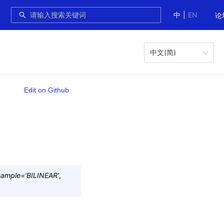
中
|
EN
论
中文(简)
Edit on Github
sample
=
'BILINEAR'
,