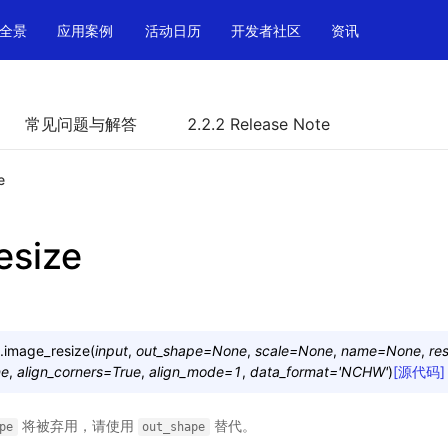
全景
应用案例
活动日历
开发者社区
资讯
常见问题与解答
2.2.2 Release Note
e
esize
.
image_resize
(
input
,
out_shape
=
None
,
scale
=
None
,
name
=
None
,
re
ne
,
align_corners
=
True
,
align_mode
=
1
,
data_format
=
'NCHW'
)
[源代码]
将被弃用，请使用
替代。
pe
out_shape