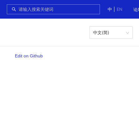
中
|
EN
论
中文(简)
Edit on Github