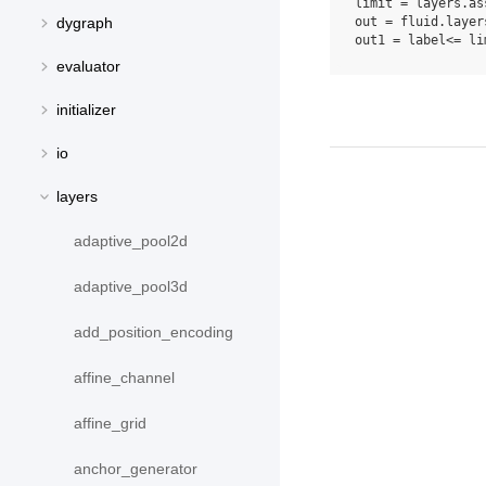
limit
=
layers
.
as
out
=
fluid
.
layer
dygraph
out1
=
label
<=
li
evaluator
initializer
io
layers
adaptive_pool2d
adaptive_pool3d
add_position_encoding
affine_channel
affine_grid
anchor_generator