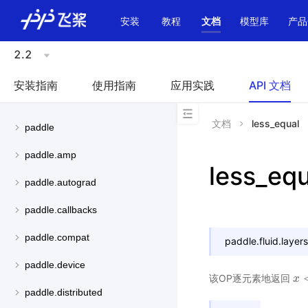
\u200E
安装
教程
文档
模型库
产品
2.2
安装指南
使用指南
应用实践
API 文档
文档
less_equal
paddle
paddle.amp
less_equ
paddle.autograd
paddle.callbacks
paddle.compat
paddle.fluid.layers
paddle.device
该OP逐元素地返回
x
x
<
paddle.distributed