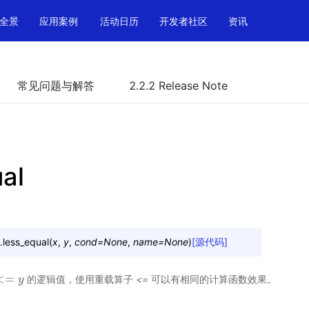
全景
应用案例
活动日历
开发者社区
资讯
常见问题与解答
2.2.2 Release Note
al
.
less_equal
(
x
,
y
,
cond
=
None
,
name
=
None
)
[源代码]
<
=
的逻辑值，使用重载算子
<=
可以有相同的计算函数效果。
=
y
y