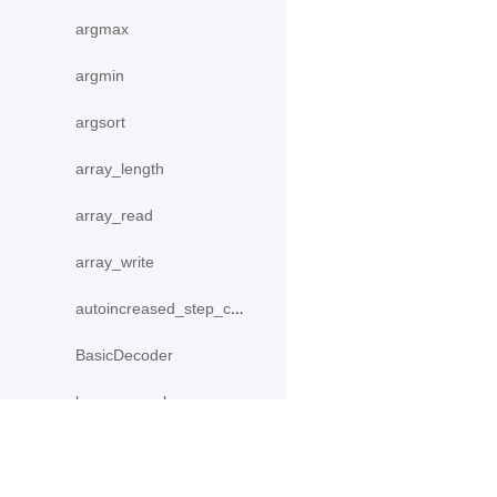
argmax
argmin
argsort
array_length
array_read
array_write
autoincreased_step_counter
BasicDecoder
beam_search
beam_search_decode
bipartite_match