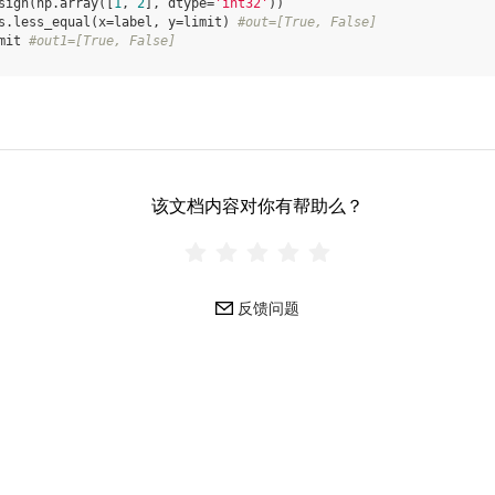
sign
(
np
.
array
([
1
,
2
],
dtype
=
'int32'
))
s
.
less_equal
(
x
=
label
,
y
=
limit
)
#out=[True, False]
mit
#out1=[True, False]
该文档内容对你有帮助么？
反馈问题