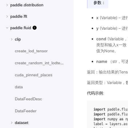
参数：
paddle.distribution
paddle.fft
x
(Variable)
paddle.fluid
y
(Variable)
cond
(Variab
clip
类型和输入x一致；
值为None。
create_lod_tensor
name
（str，可
create_random_int_lodtensor
返回：输出结果的Tens
cuda_pinned_places
返回类型：Variable
data
代码示例
:
DataFeedDesc
import
paddle.flu
DataFeeder
import
paddle.flu
import
numpy
as
n
dataset
label
=
layers
.
as