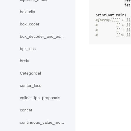
fee
fet
box_clip
print
(
out_main
)
#[array([[[[ 0.]]
box_coder
#         [[ 8.]]
#         [[ 2.]]
#         [[10.]]
box_decoder_and_assign
bpr_loss
brelu
Categorical
center_loss
collect_fpn_proposals
concat
continuous_value_model