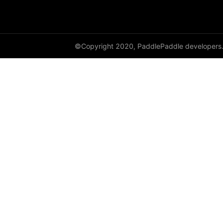
DynamicRNN
edit_distance
©Copyright 2020, PaddlePaddle developers
elementwise_add
elementwise_div
elementwise_floordiv
elementwise_max
elementwise_min
elementwise_mod
elementwise_pow
elementwise_sub