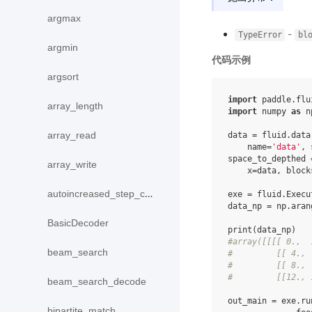
argmax
-
TypeError
bl
argmin
代码示例
argsort
import
paddle.flu
array_length
import
numpy
as
n
array_read
data
=
fluid
.
data
name
=
'data'
,
space_to_depthed
array_write
x
=
data
,
block
autoincreased_step_counter
exe
=
fluid
.
Execu
data_np
=
np
.
aran
BasicDecoder
print
(
data_np
)
#array([[[[ 0.,  
beam_search
#         [[ 4., 
#         [[ 8., 
#         [[12., 
beam_search_decode
out_main
=
exe
.
ru
bipartite_match