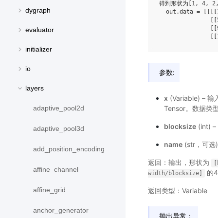
得到形状为[1, 4, 2,
dygraph
  out.data = [[[[
               [[
               [[
evaluator
initializer
io
参数:
layers
x
(Variable) 
Tensor。数据类型支
adaptive_pool2d
blocksize
(int
adaptive_pool3d
name
(str，可
add_position_encoding
返回：输出，形状为
[
affine_channel
的4
width/blocksize]
affine_grid
返回类型：Variable
anchor_generator
抛出异常：