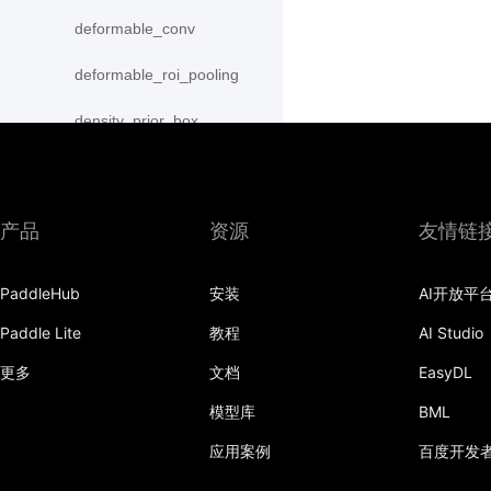
deformable_conv
deformable_roi_pooling
density_prior_box
detection_output
diag
产品
资源
友情链
distribute_fpn_proposals
PaddleHub
安装
AI开放平
double_buffer
Paddle Lite
教程
AI Studio
dropout
更多
文档
EasyDL
dynamic_gru
模型库
BML
dynamic_lstm
应用案例
百度开发
dynamic_lstmp