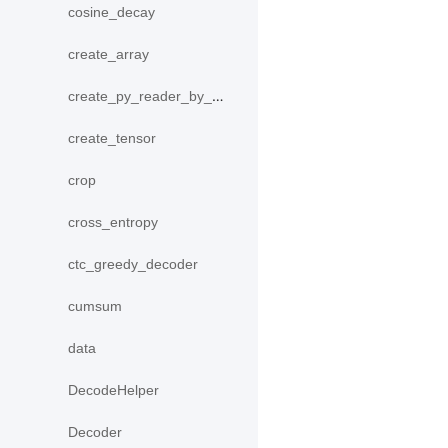
cosine_decay
create_array
create_py_reader_by_data
create_tensor
crop
cross_entropy
ctc_greedy_decoder
cumsum
data
DecodeHelper
Decoder