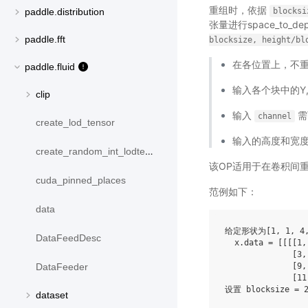
重组时，依据
blocksi
paddle.distribution
张量进行space_to
paddle.fft
blocksize,
height/bl
在各位置上，不
paddle.fluid
输入各个块中的Y
clip
输入
需
channel
create_lod_tensor
输入的高度和宽
create_random_int_lodtensor
该OP适用于在卷积间
cuda_pinned_places
范例如下：
data
给定形状为[1, 1, 4,
DataFeedDesc
  x.data = [[[[1,
              [3,
              [9,
DataFeeder
              [11
设置 blocksize = 2
dataset