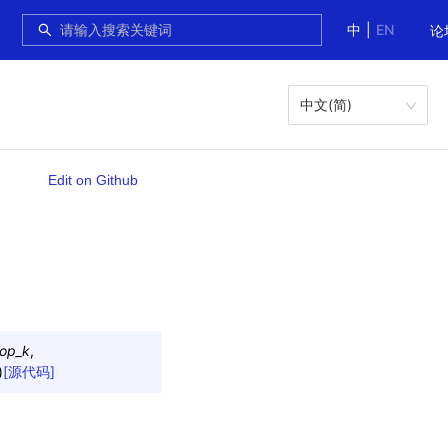
中
|
EN
论
中文(简)
Edit on Github
op_k
,
)
[源代码]