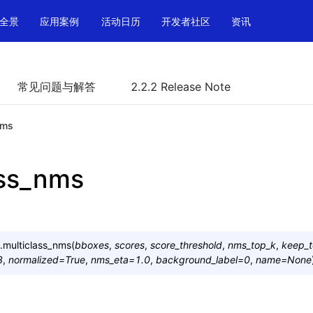
全景
应用案例
活动日历
开发者社区
资讯
常见问题与解答
2.2.2 Release Note
nms
ass_nms
.
multiclass_nms
(
bboxes
,
scores
,
score_threshold
,
nms_top_k
,
keep_t
3
,
normalized
=
True
,
nms_eta
=
1.0
,
background_label
=
0
,
name
=
None