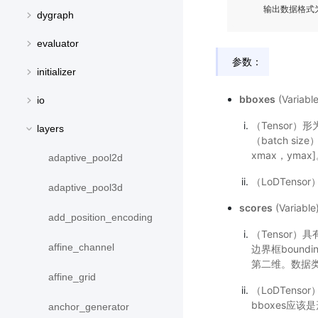
dygraph
evaluator
参数：
initializer
bboxes
(Varia
io
（Tensor）
layers
（batch si
xmax，ymax]
adaptive_pool2d
（LoDTens
adaptive_pool3d
scores
(Varia
add_position_encoding
（Tensor）
affine_channel
边界框boun
第二维。数据类型为
affine_grid
（LoDTens
bboxes应该是
anchor_generator