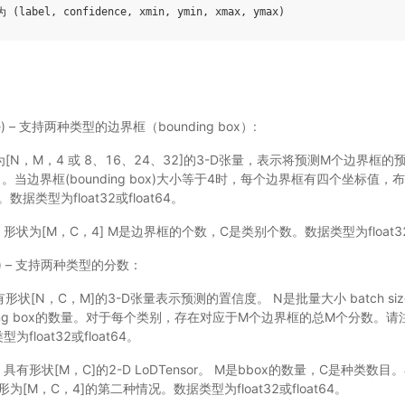
ble) – 支持两种类型的边界框（bounding box）:
形为[N，M，4 或 8、16、24、32]的3-D张量，表示将预测M个边界框
ze）。当边界框(bounding box)大小等于4时，每个边界框有四个坐标值，布局
。数据类型为float32或float64。
or）形状为[M，C，4] M是边界框的个数，C是类别个数。数据类型为float32或
ble) – 支持两种类型的分数：
具有形状[N，C，M]的3-D张量表示预测的置信度。 N是批量大小 batch s
ding box的数量。对于每个类别，存在对应于M个边界框的总M个分数。请注
float32或float64。
or）具有形状[M，C]的2-D LoDTensor。 M是bbox的数量，C是种类
形为[M，C，4]的第二种情况。数据类型为float32或float64。