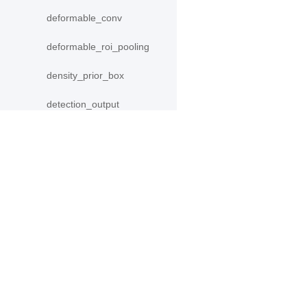
deformable_conv
deformable_roi_pooling
density_prior_box
detection_output
diag
distribute_fpn_proposals
产品
资源
double_buffer
PaddleHub
安装
dropout
Paddle Lite
教程
dynamic_gru
更多
文档
dynamic_lstm
模型库
dynamic_lstmp