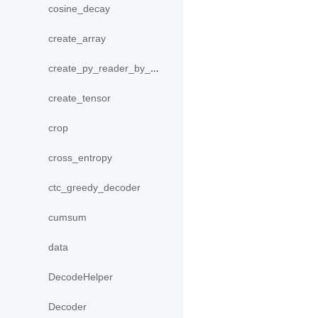
cosine_decay
create_array
create_py_reader_by_data
create_tensor
crop
cross_entropy
ctc_greedy_decoder
cumsum
data
DecodeHelper
Decoder