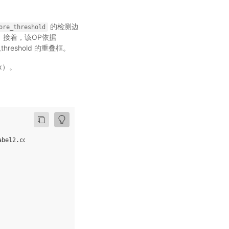
的检测边
ore_threshold
数。 接着，该OP依据
reshold 的重叠框。
ox）。
bel2.cores=0.4)
