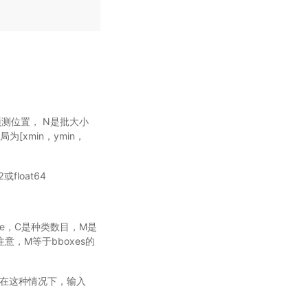
的预测位置， N是批大小
为[xmin，ymin，
float64
ize，C是种类数目，M是
意，M等于bboxes的
数目。在这种情况下，输入