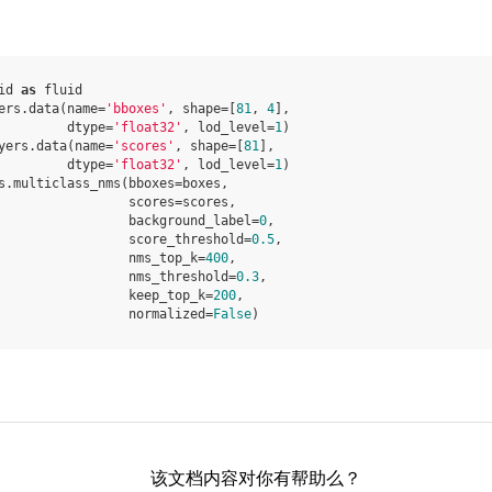
id
as
fluid
ers
.
data
(
name
=
'bboxes'
,
shape
=
[
81
,
4
],
dtype
=
'float32'
,
lod_level
=
1
)
yers
.
data
(
name
=
'scores'
,
shape
=
[
81
],
dtype
=
'float32'
,
lod_level
=
1
)
s
.
multiclass_nms
(
bboxes
=
boxes
,
scores
=
scores
,
background_label
=
0
,
score_threshold
=
0.5
,
nms_top_k
=
400
,
nms_threshold
=
0.3
,
keep_top_k
=
200
,
normalized
=
False
)
该文档内容对你有帮助么？