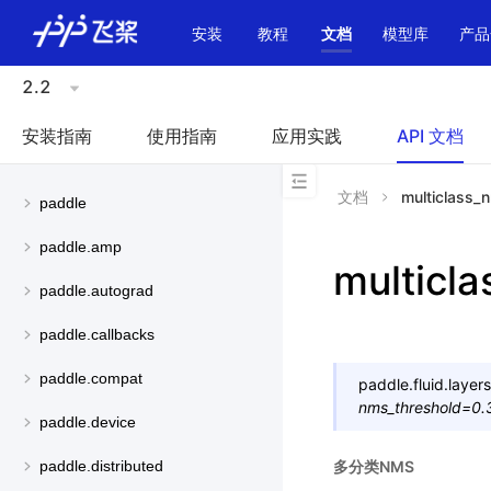
\u200E
安装
教程
文档
模型库
产品
2.2
安装指南
使用指南
应用实践
API 文档
文档
multiclass_
paddle
paddle.amp
multicl
paddle.autograd
paddle.callbacks
paddle.compat
paddle.fluid.layers
nms_threshold
=
0.
paddle.device
多分类NMS
paddle.distributed