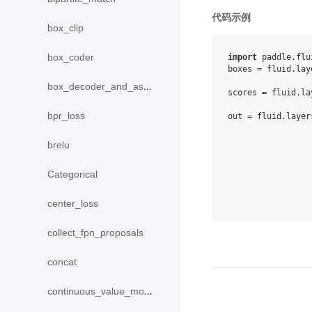
代码示例
box_clip
box_coder
import
paddle.flu
boxes
=
fluid
.
lay
box_decoder_and_assign
scores
=
fluid
.
la
bpr_loss
out
=
fluid
.
layer
brelu
Categorical
center_loss
collect_fpn_proposals
concat
continuous_value_model