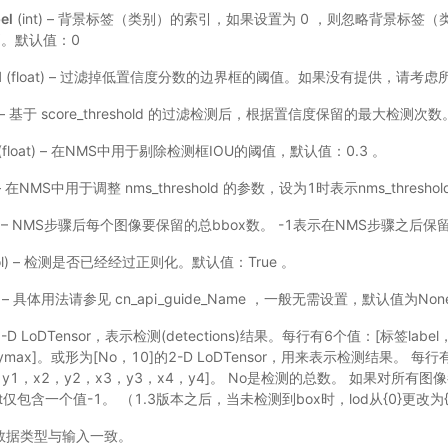
el
(int) – 背景标签（类别）的索引，如果设置为 0 ，则忽略背景标签（
。默认值：0
d
(float) – 过滤掉低置信度分数的边界框的阈值。如果没有提供，请考
t) – 基于 score_threshold 的过滤检测后，根据置信度保留的最大检测次数
(float) – 在NMS中用于剔除检测框IOU的阈值，默认值：0.3 。
t) – 在NMS中用于调整 nms_threshold 的参数，设为1时表示nms_thres
t) – NMS步骤后每个图像要保留的总bbox数。 -1表示在NMS步骤之后保
ol) – 检测是否已经经过正则化。默认值：True 。
ne) – 具体用法请参见
cn_api_guide_Name
，一般无需设置，默认值为Non
D LoDTensor，表示检测(detections)结果。每行有6个值：[标签label，
，ymax]。或形为[No，10]的2-D LoDTensor，用来表示检测结果。 每行
x1，y1，x2，y2，x3，y3，x4，y4]。 No是检测的总数。 如果对所有
ut仅包含一个值-1。 （1.3版本之后，当未检测到box时，lod从{0}更改为{
e，数据类型与输入一致。