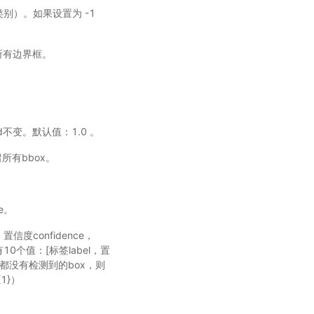
类别）。如果设置为 -1
虑所有边界框。
。
hold不变。默认值：1.0 。
留所有bbox。
e。
置信度confidence，
有10个值：[标签label，置
图像都没有检测到的box，则
1}）