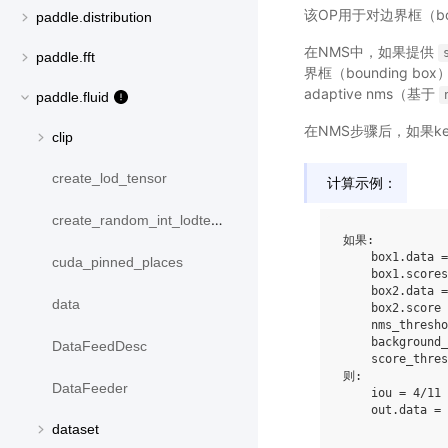
该OP用于对边界框（bo
paddle.distribution
在NMS中，如果提供
paddle.fft
界框（bounding b
adaptive nms（基于
paddle.fluid
在NMS步骤后，如果keep
clip
create_lod_tensor
计算示例：
create_random_int_lodtensor
如果:

    box1.data 
cuda_pinned_places
    box1.score
    box2.data =
data
    box2.score 
    nms_thresho
    background_
DataFeedDesc
    score_thres
则:

DataFeeder
    iou = 4/11 
    out.data = 
               
dataset