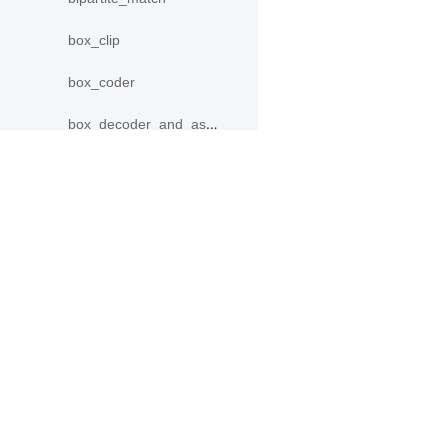
box_clip
box_coder
box_decoder_and_assign
bpr_loss
brelu
产品
资源
Categorical
PaddleHub
安装
center_loss
Paddle Lite
教程
collect_fpn_proposals
更多
文档
concat
模型库
continuous_value_model
应用案例