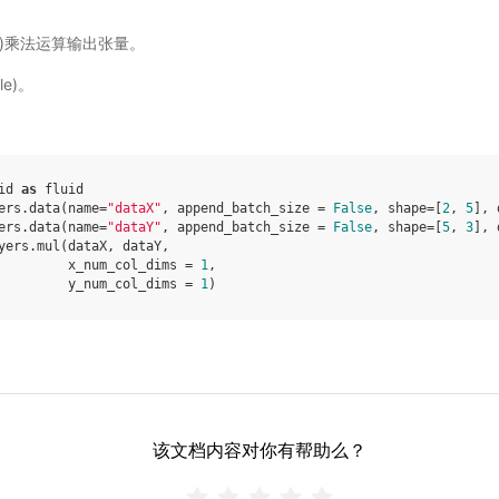
nsor)乘法运算输出张量。
le)。
id
as
fluid
ers
.
data
(
name
=
"dataX"
,
append_batch_size
=
False
,
shape
=
[
2
,
5
],
ers
.
data
(
name
=
"dataY"
,
append_batch_size
=
False
,
shape
=
[
5
,
3
],
yers
.
mul
(
dataX
,
dataY
,
x_num_col_dims
=
1
,
y_num_col_dims
=
1
)
该文档内容对你有帮助么？