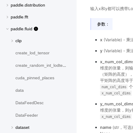
paddle.distribution
输入x和y都可以携带L
paddle.fft
参数：
paddle.fluid
x
(Variable) 
clip
y
(Variable) 
create_lod_tensor
x_num_col_dim
create_random_int_lodtensor
维度的张量，则
（矩阵的高度），其
cuda_pinned_places
平矩阵的高度等于
个
num_col_dims
data
x_num_col_dims
DataFeedDesc
y_num_col_dim
维度的张量，则y
DataFeeder
x_num_col_dims
name
(str，
dataset