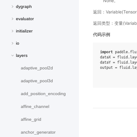
None。
dygraph
返回：Variable(Te
evaluator
返回类型：变量(Variab
initializer
代码示例
io
import
paddle.flu
layers
dataX
=
fluid
.
lay
dataY
=
fluid
.
lay
output
=
fluid
.
la
adaptive_pool2d
adaptive_pool3d
add_position_encoding
affine_channel
affine_grid
anchor_generator