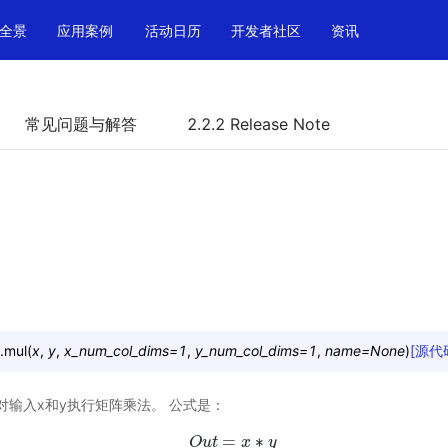
全景
应用案例
活动日历
开发者社区
资讯
常见问题与解答
2.2.2 Release Note
.
mul
(
x
,
y
,
x_num_col_dims
=
1
,
y_num_col_dims
=
1
,
name
=
None
)
[源代
于对输入x和y执行矩阵乘法。 公式是：
=
∗
O
u
O
t
u
t
=
x
x
∗
y
y