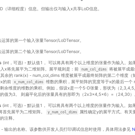
oD（详细程度）信息。但输出仅与输入x共享LoD信息。
- 乘法运算的第一个输入张量Tensor/LoDTensor。
- 乘法运算的第二个输入张量Tensor/LoDTensor。
s
(int，可选) - 默认值1， 可以将具有两个以上维度的张量作为输入。
输入x将先展平为二维矩阵。展平规则是：前
将被展平成最
num_col_dims
余的 rank(x) - num_col_dims 维度被展平成最终矩阵的第二个
x的前
维数的乘积，展平矩阵的宽度等于x的最后一个 ran
x_num_col_dims
剩余维度的维数的乘积。例如，假设x是一个5-D张量，形状为（2,3,4,5
的值为3。 则扁平化后的张量具有的形即为（2x3x4,5x6）=（24,30）
s
(int，可选) - 默认值1， 可以将具有两个以上维度的张量作为输入。
将首先展平为二维矩阵。
属性确定y的展平方式。有关
y_num_col_dims
的注释。
可选) - 输出的名称。该参数供开发人员打印调试信息时使用，具体用法参见
N