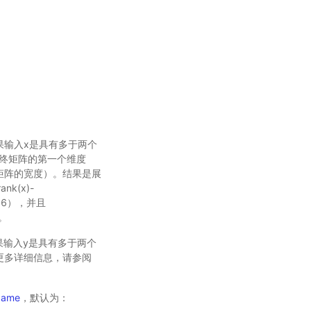
如果输入x是具有多于两个
终矩阵的第一个维度
维度（矩阵的宽度）。结果是展
k(x)-
,6），并且
。
如果输入y是具有多于两个
更多详细信息，请参阅
ame
，默认为：