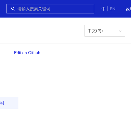
中
|
EN
论
中文(简)
Edit on Github
码]