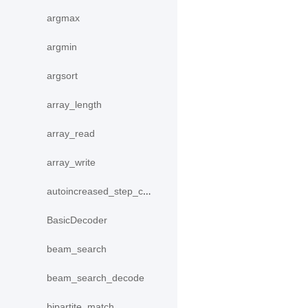
argmax
argmin
argsort
array_length
array_read
array_write
autoincreased_step_counter
BasicDecoder
beam_search
beam_search_decode
bipartite_match