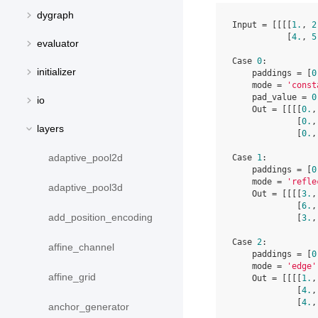
dygraph
Input = [[[[
1.
, 
2
           [
4.
, 
5
evaluator
Case 
0
:

initializer
    paddings = [
0
    mode = 
'const
    pad_value = 
0
io
    Out = [[[[
0.
,
             [
0.
,
layers
             [
0.
,
adaptive_pool2d
Case 
1
:

    paddings = [
0
    mode = 
'refle
adaptive_pool3d
    Out = [[[[
3.
,
             [
6.
,
add_position_encoding
             [
3.
,
Case 
2
:

affine_channel
    paddings = [
0
    mode = 
'edge'
affine_grid
    Out = [[[[
1.
,
             [
4.
,
             [
4.
,
anchor_generator