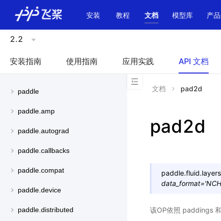
\u200E
安装
教程
文档
模型库
产品
2.2
安装指南
使用指南
应用实践
API 文档
文档
pad2d
paddle
paddle.amp
pad2d
paddle.autograd
paddle.callbacks
paddle.compat
paddle.fluid.layers
data_format
=
'NC
paddle.device
该OP依照 paddings 
paddle.distributed