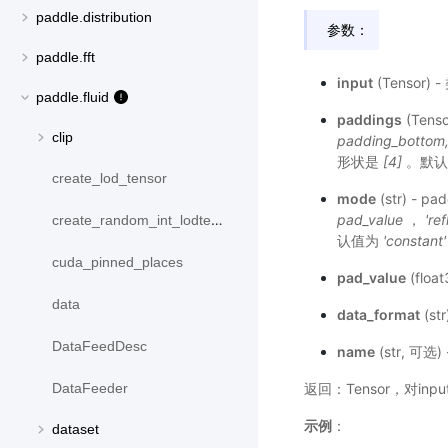
paddle.distribution
参数：
paddle.fft
input
(Tensor)
paddle.fluid
paddings
(Tens
clip
padding_bottom, 
形状是
[4]
。默
create_lod_tensor
mode
(str) -
pad_value
，
'ref
create_random_int_lodtensor
认值为
'constant'
cuda_pinned_places
pad_value
(floa
data
data_format
(st
DataFeedDesc
name
(str, 
返回：Tensor，对inp
DataFeeder
示例
：
dataset