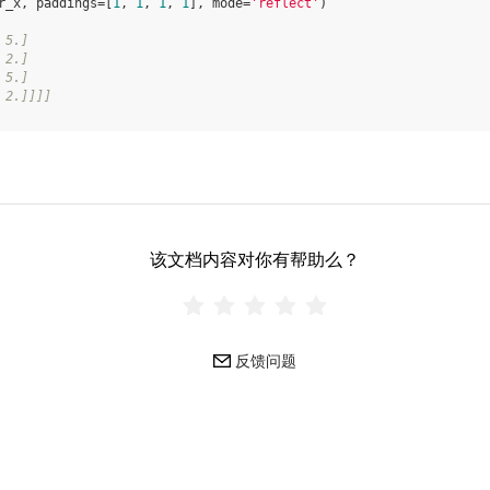
r_x
,
paddings
=
[
1
,
1
,
1
,
1
],
mode
=
'reflect'
)
 5.]
 2.]
 5.]
 2.]]]]
该文档内容对你有帮助么？
反馈问题