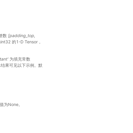
个整数
[padding_top,
t32 的1-D Tensor，
tant'
为填充常数
具体结果可见以下示例。默
值为None。