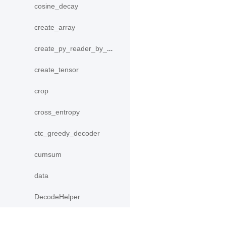
cosine_decay
create_array
create_py_reader_by_data
create_tensor
crop
cross_entropy
ctc_greedy_decoder
cumsum
data
DecodeHelper
Decoder