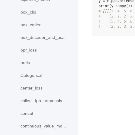
y
=
F
.
pad2d
(
tenso
print
(
y
.
numpy
())
# [[[[5. 4. 5. 6.
box_clip
#    [2. 1. 2. 3.
#    [5. 4. 5. 6.
box_coder
#    [2. 1. 2. 3.
box_decoder_and_assign
bpr_loss
brelu
Categorical
center_loss
collect_fpn_proposals
concat
continuous_value_model