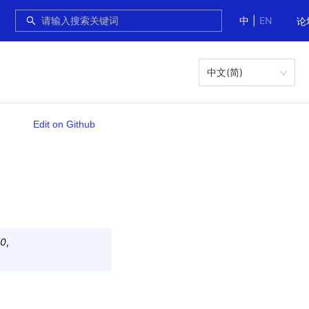
中
|
EN
论
中文(简)
Edit on Github
.0
,