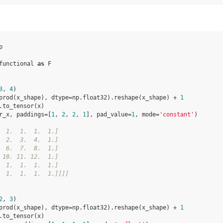
p
functional
as
F
3
,
4
)
prod
(
x_shape
),
dtype
=
np
.
float32
)
.
reshape
(
x_shape
)
+
1
.
to_tensor
(
x
)
r_x
,
paddings
=
[
1
,
2
,
2
,
1
],
pad_value
=
1
,
mode
=
'constant'
)
  1.  1.  1.  1.]
  2.  3.  4.  1.]
  6.  7.  8.  1.]
 10. 11. 12.  1.]
  1.  1.  1.  1.]
  1.  1.  1.  1.]]]]
2
,
3
)
prod
(
x_shape
),
dtype
=
np
.
float32
)
.
reshape
(
x_shape
)
+
1
.
to_tensor
(
x
)