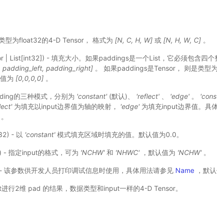
 - 类型为float32的4-D Tensor， 格式为
[N, C, H, W]
或
[N, H, W, C]
。
or | List[int32]) - 填充大小。如果paddings是一个List，它必须包含四
padding_left, padding_right]
。 如果paddings是Tensor， 则是类型为in
认值为
[0,0,0,0]
。
 padding的三种模式，分别为
'constant'
(默认)、
'reflect'
、
'edge'
。
'cons
lect'
为填充以input边界值为轴的映射，
'edge'
为填充input边界值。
。
t32) - 以
'constant'
模式填充区域时填充的值。默认值为0.0。
r) - 指定input的格式，可为
'NCHW'
和
'NHWC'
，默认值为
'NCHW'
。
可选) - 该参数供开发人员打印调试信息时使用，具体用法请参见
Name
，默认
ut进行2维 pad 的结果，数据类型和input一样的4-D Tensor。