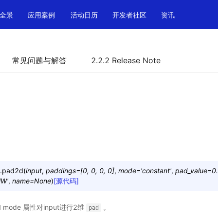
全景
应用案例
活动日历
开发者社区
资讯
常见问题与解答
2.2.2 Release Note
.
pad2d
(
input
,
paddings
=
[0,
0,
0,
0]
,
mode
=
'constant'
,
pad_value
=
0
HW'
,
name
=
None
)
[源代码]
和 mode 属性对input进行2维
。
pad