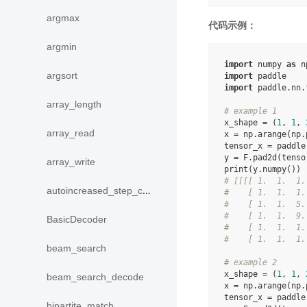
argmax
代码示例：
argmin
import
numpy
as
n
argsort
import
paddle
import
paddle.nn.
array_length
# example 1
x_shape
=
(
1
,
1
,
array_read
x
=
np
.
arange
(
np
.
tensor_x
=
paddle
y
=
F
.
pad2d
(
tenso
array_write
print
(
y
.
numpy
())
# [[[[ 1.  1.  1.
autoincreased_step_counter
#    [ 1.  1.  1.
#    [ 1.  1.  5.
#    [ 1.  1.  9.
BasicDecoder
#    [ 1.  1.  1.
#    [ 1.  1.  1.
beam_search
# example 2
x_shape
=
(
1
,
1
,
beam_search_decode
x
=
np
.
arange
(
np
.
tensor_x
=
paddle
bipartite_match