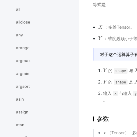
等式是：
all
allclose
：多维Tensor。
X
X
any
：维度必须小于等于
Y
Y
arange
对于这个运算算子
argmax
的
与
Y
Y
X
shape
argmin
的
是
Y
Y
X
shape
argsort
输入
与输入
x
y
asin
。
assign
参数
atan
x
（Tensor）- 