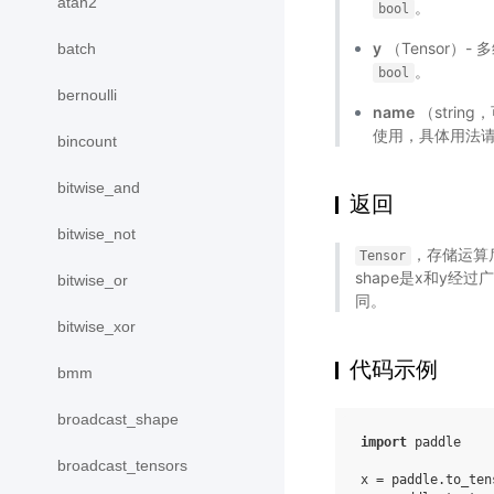
atan2
。
bool
y
（Tensor）- 
batch
。
bool
bernoulli
name
（stri
使用，具体用法
bincount
bitwise_and
返回
bitwise_not
，存储运算后
Tensor
shape是x和y经过广
bitwise_or
同。
bitwise_xor
代码示例
bmm
broadcast_shape
import
paddle
broadcast_tensors
x
=
paddle
.
to_ten