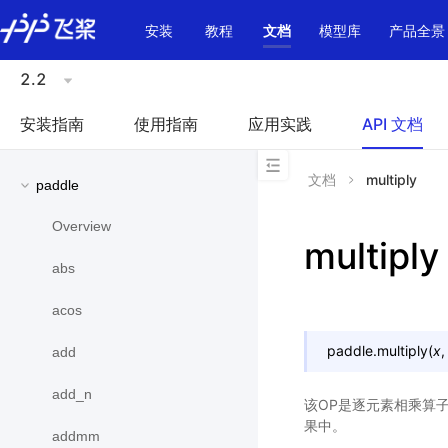
\u200E
安装
教程
文档
模型库
产品全景
2.2
安装指南
使用指南
应用实践
API 文档
文档
multiply
paddle
Overview
multiply
abs
acos
paddle.
multiply
(
x
add
add_n
该OP是逐元素相乘算
果中。
addmm