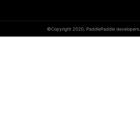
full
full_like
©Copyright 2020, PaddlePaddle developers
gather
gather_nd
get_cuda_rng_state
get_default_dtype
get_flags
grad
greater_equal
greater_than