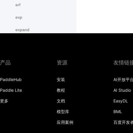
erf
exp
expand
expand_as
expm1
产品
资源
友情链
eye
PaddleHub
安装
AI开放平
flatten
Paddle Lite
教程
AI Studio
flip
更多
文档
EasyDL
floor
模型库
BML
floor_divide
应用案例
百度开发
flops