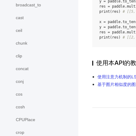
y
=
paddle
.
to_ten
broadcast_to
res
=
paddle
.
mult
print
(
res
)
# [[5,
cast
x
=
paddle
.
to_ten
y
=
paddle
.
to_ten
ceil
res
=
paddle
.
mult
print
(
res
)
# [[2,
chunk
clip
使用本API的
concat
使用注意力机制的L
conj
基于图片相似度的图
cos
cosh
CPUPlace
crop