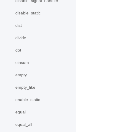
disable_signal_handler
disable_static
dist
divide
dot
einsum
empty
empty_like
enable_static
equal
equal_all