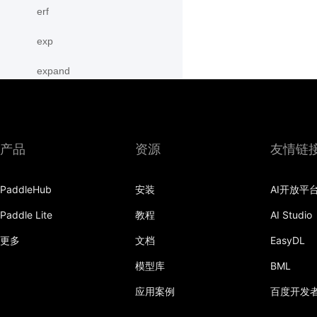
erf
exp
expand
expand_as
expm1
产品
资源
友情链
eye
PaddleHub
安装
AI开放平
flatten
Paddle Lite
教程
AI Studio
flip
更多
文档
EasyDL
floor
模型库
BML
floor_divide
应用案例
百度开发
flops