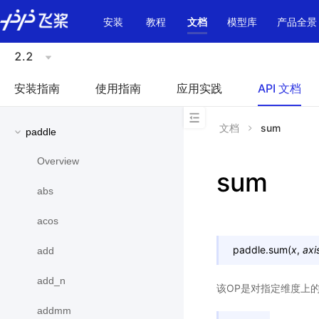
\u200E
安装
教程
文档
模型库
产品全景
2.2
安装指南
使用指南
应用实践
API 文档
文档
sum
paddle
Overview
sum
abs
acos
paddle.
sum
(
x
,
axi
add
add_n
该OP是对指定维度上的
addmm