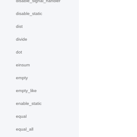
disable_signal_handler
disable_static
dist
divide
dot
einsum
empty
empty_like
enable_static
equal
equal_all