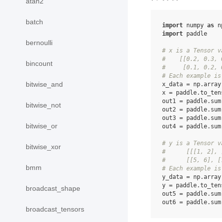
atan2
batch
import
numpy
as
n
import
paddle
bernoulli
# x is a Tensor v
#    [[0.2, 0.3, 
bincount
#     [0.1, 0.2, 
# Each example is
bitwise_and
x_data
=
np
.
array
x
=
paddle
.
to_ten
out1
=
paddle
.
sum
bitwise_not
out2
=
paddle
.
sum
out3
=
paddle
.
sum
bitwise_or
out4
=
paddle
.
sum
# y is a Tensor v
bitwise_xor
#      [[[1, 2], 
#      [[5, 6], [
bmm
# Each example is
y_data
=
np
.
array
y
=
paddle
.
to_ten
broadcast_shape
out5
=
paddle
.
sum
out6
=
paddle
.
sum
broadcast_tensors