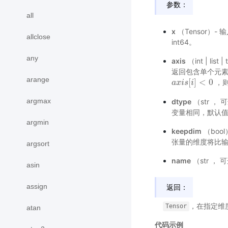
参数：
all
x
（Tensor）- 
allclose
int64。
any
axis
（int | l
返回包含单个元素
arange
[
]
<
0
，
a
a
x
x
i
i
s
s
[
i
]
i
<
0
argmax
dtype
（str 
变量相同，默认值
argmin
keepdim
（bool
张量的维度将比输
argsort
name
（str ，
asin
assign
返回：
，在指定维
Tensor
atan
代码示例