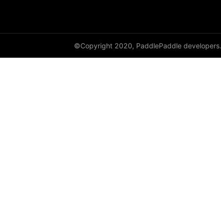
full
full_like
©Copyright 2020, PaddlePaddle developers
gather
gather_nd
get_cuda_rng_state
get_default_dtype
get_flags
grad
greater_equal
greater_than