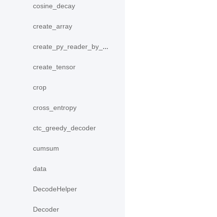
cosine_decay
create_array
create_py_reader_by_data
create_tensor
crop
cross_entropy
ctc_greedy_decoder
cumsum
data
DecodeHelper
Decoder