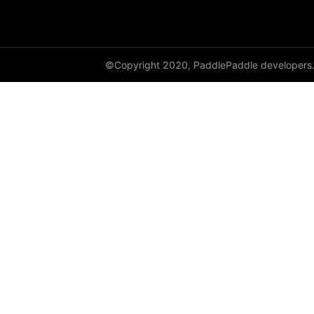
DynamicRNN
edit_distance
©Copyright 2020, PaddlePaddle developers
elementwise_add
elementwise_div
elementwise_floordiv
elementwise_max
elementwise_min
elementwise_mod
elementwise_pow
elementwise_sub