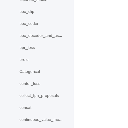
box_clip
box_coder
box_decoder_and_assign
bpr_loss
brelu
Categorical
center_loss
collect_fpn_proposals
concat
continuous_value_model