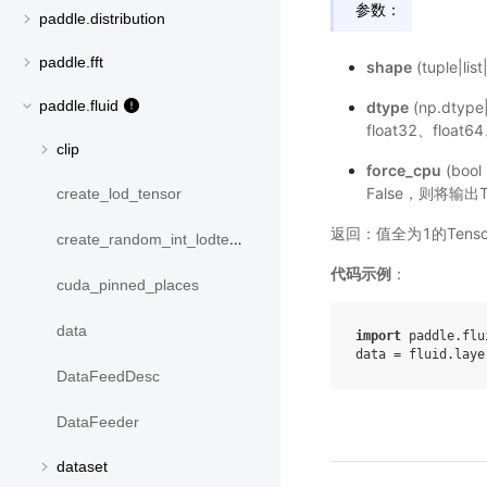
参数：
paddle.distribution
paddle.fft
shape
(tuple|l
paddle.fluid
dtype
(np.dty
float32、float6
clip
force_cpu
(boo
False，则将输
create_lod_tensor
返回：值全为1的Tens
create_random_int_lodtensor
代码示例
：
cuda_pinned_places
data
import
paddle.flu
data
=
fluid
.
laye
DataFeedDesc
DataFeeder
dataset