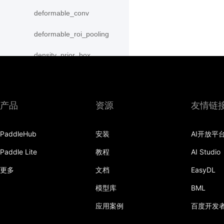
deformable_conv
deformable_roi_pooling
density_prior_box
detection_output
diag
产品
资源
友情链
distribute_fpn_proposals
PaddleHub
安装
AI开放平
double_buffer
Paddle Lite
教程
AI Studio
dropout
更多
文档
EasyDL
dynamic_gru
模型库
BML
dynamic_lstm
应用案例
百度开发
dynamic_lstmp