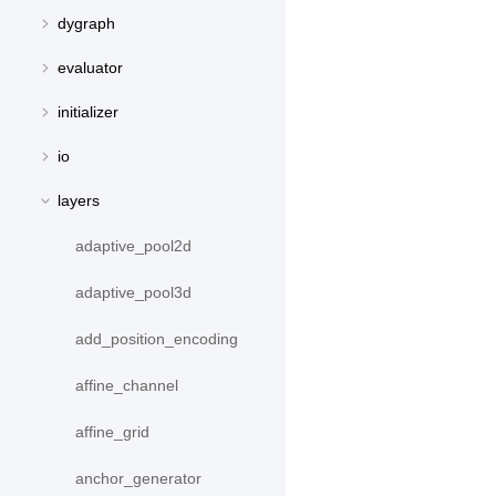
dygraph
evaluator
initializer
io
layers
adaptive_pool2d
adaptive_pool3d
add_position_encoding
affine_channel
affine_grid
anchor_generator