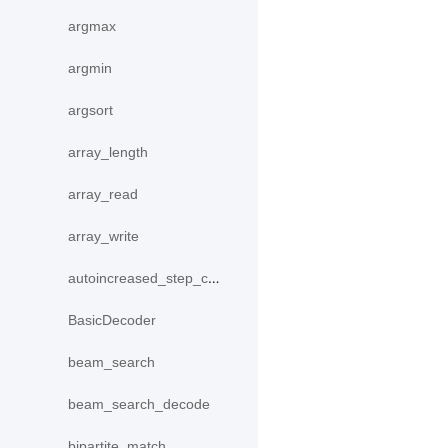
argmax
argmin
argsort
array_length
array_read
array_write
autoincreased_step_counter
BasicDecoder
beam_search
beam_search_decode
bipartite_match