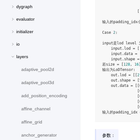
                 
dygraph
                [
                 
evaluator
输入的padding_idx
initializer
Case 
2
:

input是lod level
io
    input.lod = [
    input.data = 
layers
    input.shape =
若size = [
128
, 
16
]
adaptive_pool2d
输出为LoDTensor:

    out.lod = [[
2
    out.shape = [
adaptive_pool3d
    out.data = [[
                [
add_position_encoding
                [
                [
                [
affine_channel
输入的padding_idx 
affine_grid
参数：
anchor_generator