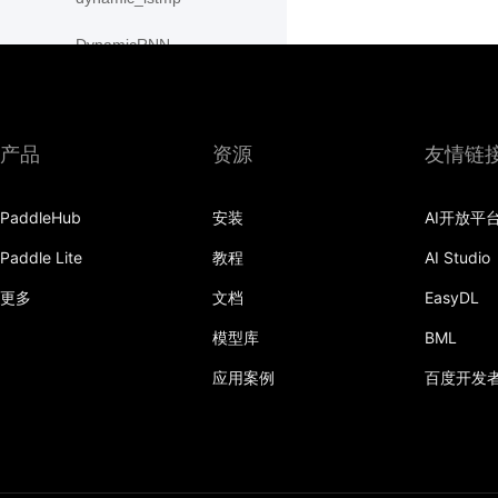
DynamicRNN
edit_distance
elementwise_add
产品
资源
友情链
elementwise_div
PaddleHub
安装
AI开放平
elementwise_floordiv
Paddle Lite
教程
AI Studio
elementwise_max
更多
文档
EasyDL
elementwise_min
模型库
BML
elementwise_mod
应用案例
百度开发
elementwise_pow
elementwise_sub