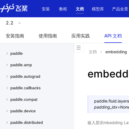
\u200E
安装
教程
文档
模型库
产品全景
2.2
安装指南
使用指南
应用实践
API 文档
文档
embedding
paddle
paddle.amp
embedd
paddle.autograd
paddle.callbacks
paddle.compat
paddle.fluid.layers
padding_idx
=
Non
paddle.device
嵌入层(Embedding Lay
paddle.distributed