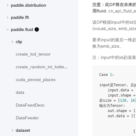
注意：此OP将在未来的
paddle.distribution
用fluid.
cn_api_fluid
paddle.fft
该OP根据input中的i
(vocab_size, em
paddle.fluid
要求input的最后一维必
clip
换为emb_size。
create_lod_tensor
注：input中的id必须
create_random_int_lodtensor
Case 
1
:

cuda_pinned_places
input是Tensor, 且p
    input.data = 
data
    input.shape =
若size = [
128
, 
16
]
DataFeedDesc
输出为Tensor:

    out.shape = [
    out.data = [[
DataFeeder
                 
dataset
                [