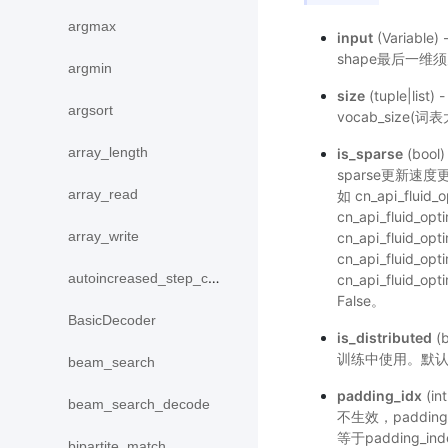
argmax
input
(Variabl
shape最后一维须
argmin
size
(tuple|l
argsort
vocab_size(
array_length
is_sparse
(bo
sparse更新速度
array_read
如
cn_api_fluid_
cn_api_fluid_op
array_write
cn_api_fluid_op
cn_api_fluid_opti
autoincreased_step_counter
cn_api_fluid_op
False。
BasicDecoder
is_distributed
(
训练中使用。默认为
beam_search
padding_idx
(in
beam_search_decode
不生效，padding_i
等于padding_
bipartite_match