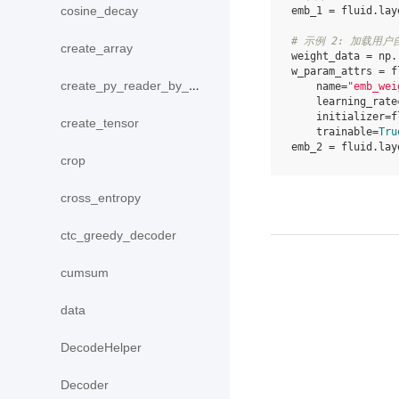
cosine_decay
emb_1
=
fluid
.
lay
# 示例 2: 加载用
create_array
weight_data
=
np
.
w_param_attrs
=
f
create_py_reader_by_data
name
=
"emb_wei
learning_rate
initializer
=
f
create_tensor
trainable
=
Tru
emb_2
=
fluid
.
lay
crop
cross_entropy
ctc_greedy_decoder
cumsum
data
DecodeHelper
Decoder