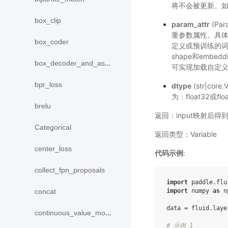
将不会被更新。如
box_clip
param_attr
(Pa
重参数属性。具
box_coder
定义或预训练的词
shape和embedd
box_decoder_and_assign
可实现加载自定义
bpr_loss
dtype
(str|cor
为：float32或fl
brelu
返回：input映射后得到的
Categorical
返回类型：Variable
center_loss
代码示例
:
collect_fpn_proposals
import
paddle.flu
import
numpy
as
n
concat
data
=
fluid
.
laye
continuous_value_model
# 示例 1