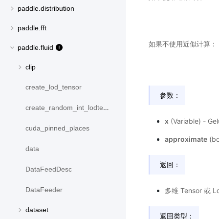
paddle.distribution
paddle.fft
如果不使用近似计算：
paddle.fluid
clip
create_lod_tensor
参数：
create_random_int_lodtensor
x
(Variable) -
cuda_pinned_places
approximate
(b
data
返回：
DataFeedDesc
DataFeeder
多维 Tensor 或
dataset
返回类型：