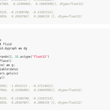
47964,  0.32496083,  0.33045998]], dtype=float32)
6535, -0.15380788, -0.13207214],
6856,  0.20387867,  0.2080159 ]], dtype=float32)
p
t
fluid
id.dygraph
as
dg
randn
(
2
,
3
)
.
astype
(
"float32"
)
Place
()
ce
)
as
g
:
iable
(
data
)
ers
.
gelu
(
x
)
y
()
5993, -1.0541513 , -0.37214822],
7964,  0.32496083,  0.33045998]], dtype=float32)
6535, -0.15380788, -0.13207214],
6856,  0.20387867,  0.2080159 ]], dtype=float32)