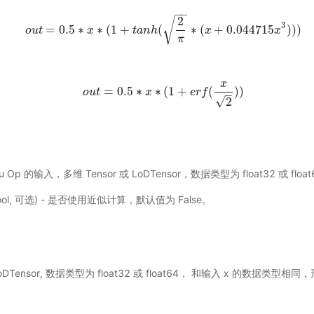
−
−
2
√
3
=
0.5
∗
∗
(
1
+
(
∗
(
+
0.044715
)
)
)
o
u
t
o
u
t
=
0.5
x
∗
x
∗
(
1
+
t
t
a
a
n
n
h
h
(
2
π
∗
(
x
+
0.044715
x
x
3
)
)
)
x
π
x
=
0.5
∗
∗
(
1
+
(
)
)
o
u
t
o
u
t
=
0.5
∗
x
x
∗
(
1
+
e
r
e
f
r
(
x
f
2
)
)
–
√
2
 Gelu Op 的输入，多维 Tensor 或 LoDTensor，数据类型为 float32 或 floa
ool, 可选) - 是否使用近似计算，默认值为 False。
 LoDTensor, 数据类型为 float32 或 float64， 和输入 x 的数据类型