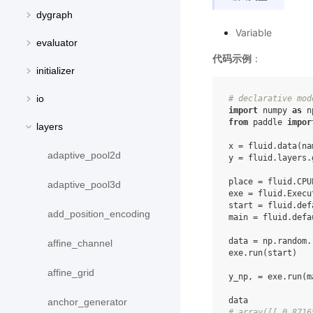
dygraph
Variable
evaluator
代码示例
：
initializer
io
# declarative mod
import
numpy
as
n
from
paddle
impor
layers
x
=
fluid
.
data
(
na
adaptive_pool2d
y
=
fluid
.
layers
.
place
=
fluid
.
CPU
adaptive_pool3d
exe
=
fluid
.
Execu
start
=
fluid
.
def
add_position_encoding
main
=
fluid
.
defa
data
=
np
.
random
.
affine_channel
exe
.
run
(
start
)
affine_grid
y_np
,
=
exe
.
run
(
m
data
anchor_generator
# array([[ 0.8716