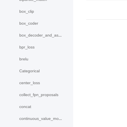
box_clip
box_coder
box_decoder_and_assign
bpr_loss
brelu
Categorical
center_loss
collect_fpn_proposals
concat
continuous_value_model