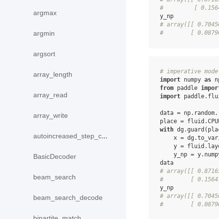
#         [ 0.156
argmax
y_np
# array([[ 0.7045
#        [ 0.0879
argmin
argsort
# imperative mode
array_length
import
numpy
as
n
from
paddle
impor
array_read
import
paddle.flu
data
=
np
.
random
.
array_write
place
=
fluid
.
CPU
with
dg
.
guard
(
pla
autoincreased_step_counter
x
=
dg
.
to_var
y
=
fluid
.
lay
y_np
=
y
.
nump
BasicDecoder
data
# array([[ 0.8716
beam_search
#        [ 0.1564
y_np
# array([[ 0.7045
beam_search_decode
#        [ 0.0879
bipartite_match