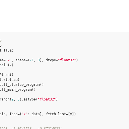
e
p
t
fluid
me
=
"x"
,
shape
=
(
-
1
,
3
),
dtype
=
"float32"
)
gelu
(
x
)
Place
()
tor
(
place
)
ault_startup_program
()
ult_main_program
()
randn
(
2
,
3
)
.
astype
(
"float32"
)
ain
,
feed
=
{
"x"
:
data
},
fetch_list
=
[
y
])
5993, -1.0541513 , -0.37214822],