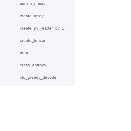
cosine_decay
create_array
create_py_reader_by_data
create_tensor
crop
cross_entropy
ctc_greedy_decoder
cumsum
data
产品
资源
DecodeHelper
Decoder