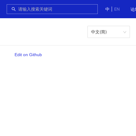
中
|
EN
论
中文(简)
Edit on Github