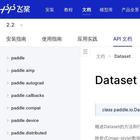
\u200E
安装
教程
文档
模型库
产品全景
2.2
安装指南
使用指南
应用实践
API 文档
文档
Dataset
paddle
paddle.amp
Dataset
paddle.autograd
paddle.callbacks
paddle.compat
class
paddle.io.
Da
paddle.device
概述Dataset的方法
paddle.distributed
映射式(map-sty