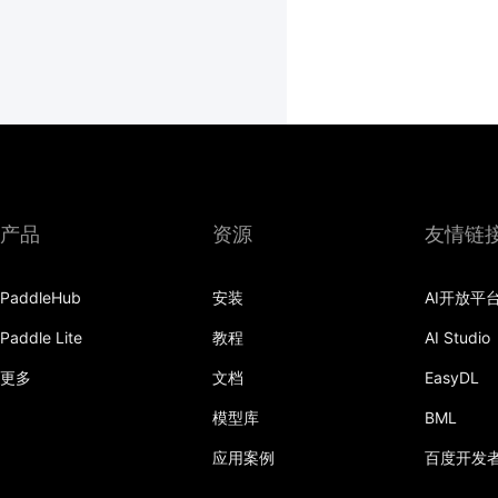
产品
资源
友情链
PaddleHub
安装
AI开放平
Paddle Lite
教程
AI Studio
更多
文档
EasyDL
模型库
BML
应用案例
百度开发