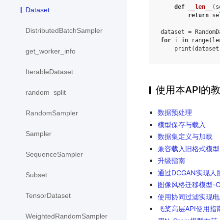
def
__len__
(
s
Dataset
return
se
DistributedBatchSampler
dataset
=
RandomD
for
i
in
range
(
le
print
(
dataset
get_worker_info
IterableDataset
使用本API的
random_split
数据预处理
RandomSampler
模型保存与载入
Sampler
数据集定义与加载
兼容载入旧格式模型
SequenceSampler
升级指南
通过DCGAN实现人
Subset
图像风格迁移模型-Cy
TensorDataset
使用协同过滤实现电
飞桨高层API使用指
WeightedRandomSampler