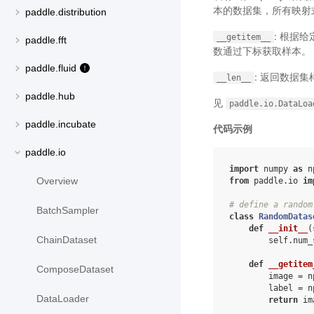
本的数据集，所有映射
paddle.distribution
: 根据
__getitem__
paddle.fft
数通过下标获取样本。
paddle.fluid
: 返回数据
__len__
paddle.hub
见
paddle.io.DataLoa
paddle.incubate
代码示例
paddle.io
import
numpy
as
n
Overview
from
paddle.io
im
# define a random
BatchSampler
class
RandomDatas
def
__init__
(
ChainDataset
self
.
num_
def
__getitem
ComposeDataset
image
=
n
label
=
n
DataLoader
return
im