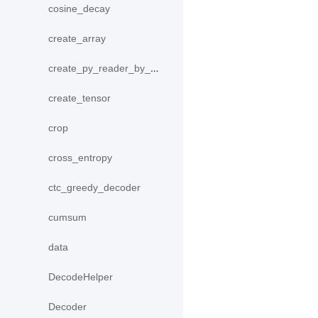
cosine_decay
create_array
create_py_reader_by_data
create_tensor
crop
cross_entropy
ctc_greedy_decoder
cumsum
data
DecodeHelper
Decoder