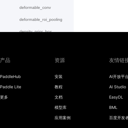
deformable_conv
deformable_roi_pooling
density_prior_box
detection_output
diag
产品
资源
友情链
distribute_fpn_proposals
PaddleHub
安装
AI开放平
double_buffer
Paddle Lite
教程
AI Studio
dropout
更多
文档
EasyDL
dynamic_gru
模型库
BML
dynamic_lstm
应用案例
百度开发
dynamic_lstmp