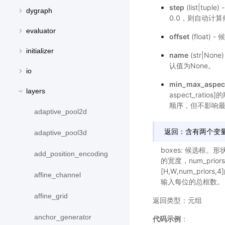
step
(list|tup
dygraph
0.0，则自动计算
evaluator
offset
(float)
initializer
name
(str|N
认值为None。
io
min_max_aspect
layers
aspect_ra
顺序，但不影响最
adaptive_pool2d
返回：含有两个变
adaptive_pool3d
boxes: 候选框。形状
add_position_encoding
的宽度，num_prio
[H,W,num_prio
affine_channel
输入每位的总框数。
affine_grid
返回类型：元组
anchor_generator
代码示例
：