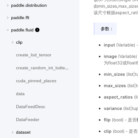
paddle.distribution
由min_sizes,max_s
该尺寸根据aspect_ra
paddle.fft
参数：
paddle.fluid
clip
input
(Variabl
create_lod_tensor
image
(Variab
为float32或floa
create_random_int_lodtensor
min_sizes
(lis
cuda_pinned_places
max_sizes
(lis
data
aspect_ratios
(
DataFeedDesc
variance
(list
flip
(bool) - 
DataFeeder
clip
(bool) -
dataset