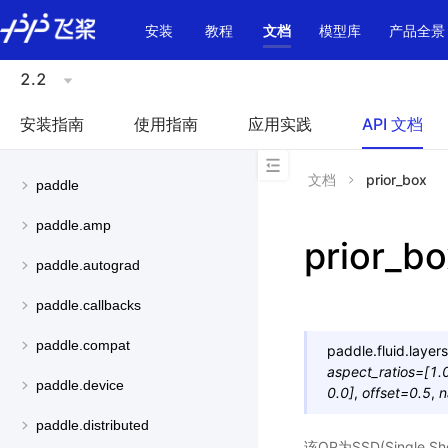
\u200E
安装
教程
文档
模型库
产品全景
2.2
安装指南
使用指南
应用实践
API 文档
文档
prior_box
paddle
paddle.amp
prior_bo
paddle.autograd
paddle.callbacks
paddle.compat
paddle.fluid.layers
aspect_ratios
=
[1.
paddle.device
0.0]
,
offset
=
0.5
,
n
paddle.distributed
该OP为SSD(Single