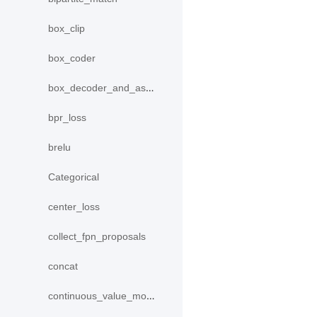
box_clip
box_coder
box_decoder_and_assign
bpr_loss
brelu
Categorical
center_loss
collect_fpn_proposals
concat
continuous_value_model