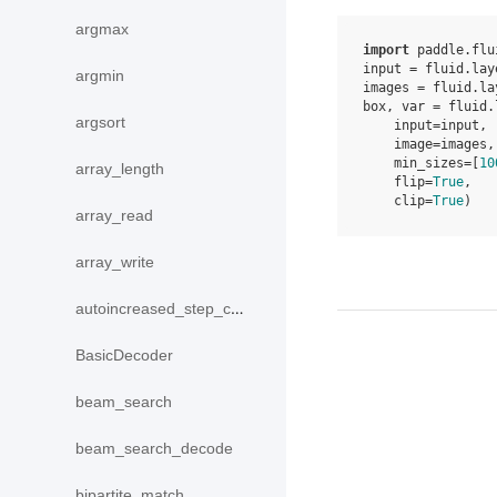
argmax
import
paddle.flu
input
=
fluid
.
lay
argmin
images
=
fluid
.
la
box
,
var
=
fluid
.
argsort
input
=
input
,
image
=
images
,
min_sizes
=
[
10
array_length
flip
=
True
,
clip
=
True
)
array_read
array_write
autoincreased_step_counter
BasicDecoder
beam_search
beam_search_decode
bipartite_match