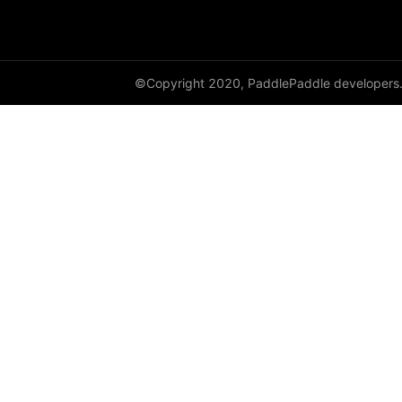
DynamicRNN
edit_distance
©Copyright 2020, PaddlePaddle developers
elementwise_add
elementwise_div
elementwise_floordiv
elementwise_max
elementwise_min
elementwise_mod
elementwise_pow
elementwise_sub