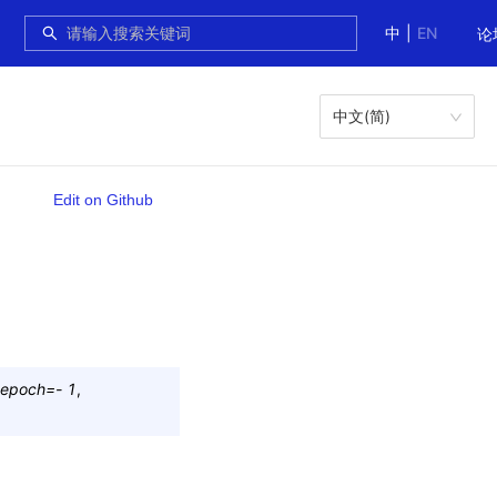
中
|
EN
论
中文(简)
Edit on Github
_epoch
=
-
1
,