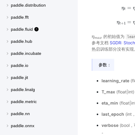
paddle.distribution
=
η
t
η
t
=
η
m
i
n
+
paddle.fft
=
η
+
1
t
paddle.fluid
的初始值为
η
η
m
a
x
lea
m
a
x
paddle.hub
参考文档
SGDR: Stocha
热启训练部分没有实现
paddle.incubate
参数：
paddle.io
paddle.jit
learning_rate
(
paddle.linalg
T_max
(float
paddle.metric
eta_min
(floa
paddle.nn
last_epoch
(in
verbose
(bool
paddle.onnx
。