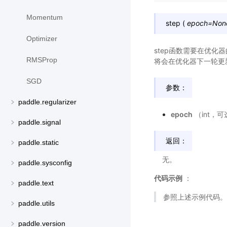
Momentum
step
(
epoch
=
Non
Optimizer
step函数需要在优化
RMSProp
将会在优化器下一轮更
SGD
参数：
paddle.regularizer
epoch
（int，
paddle.signal
返回：
paddle.static
无。
paddle.sysconfig
代码示例
：
paddle.text
参照上述示例代码。
paddle.utils
paddle.version