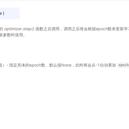
e
)
器的
optimizer.step()
函数之后调用，调用之后将会根据epoch数来更新
新参数时使用。
可选）- 指定具体的epoch数。默认值None，此时将会从-1自动累加
epoch