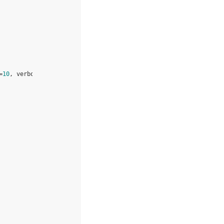
=
10
,
verbose
=
True
)