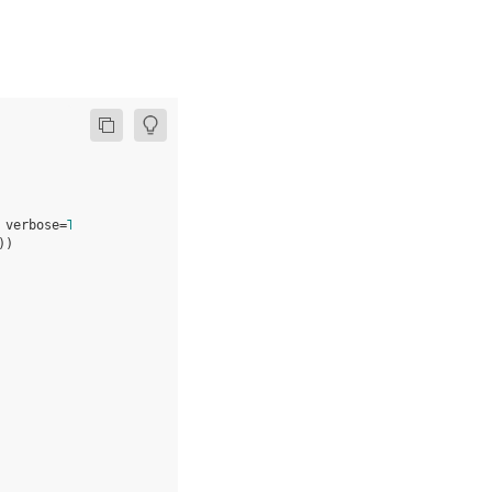
verbose
=
True
)
))