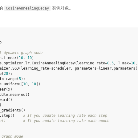
的
实例对象。
CosineAnnealingDecay
p
t dynamic graph mode
n
.
Linear
(
10
,
10
)
e
.
optimizer
.
lr
.
CosineAnnealingDecay
(
learning_rate
=
0.5
,
T_max
=
10
,
mizer
.
SGD
(
learning_rate
=
scheduler
,
parameters
=
linear
.
parameters
(
e
(
20
):
in
range
(
5
):
e
.
uniform
([
10
,
10
])
ear
(
x
)
ddle
.
mean
(
out
)
ward
()
)
_gradients
()
.
step
()
# If you update learning rate each step
p()        # If you update learning rate each epoch
 graph mode