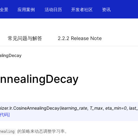
全景
应用案例
活动日历
开发者社区
资讯
常见问题与解答
2.2.2 Release Note
alingDecay
nnealingDecay
zer.lr.
CosineAnnealingDecay
(
learning_rate
,
T_max
,
eta_min
=
0
,
last
源代码]
的策略来动态调整学习率。
nealing