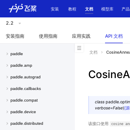
\u200E
安装
教程
文档
模型库
产品
2.2
安装指南
使用指南
应用实践
API 文档
文档
CosineAnne
paddle
paddle.amp
CosineA
paddle.autograd
paddle.callbacks
paddle.compat
class
paddle.optimi
verbose
=
False
)
[
paddle.device
该接口使用
paddle.distributed
cosine
an