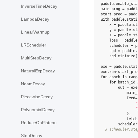
paddle
.
enable_sta
InverseTimeDecay
main_prog
=
paddl
start_prog
=
padd
LambdaDecay
with
paddle
.
stati
x
=
paddle
.
st
y
=
paddle
.
st
LinearWarmup
z
=
paddle
.
st
loss
=
paddle
LRScheduler
scheduler
=
p
sgd
=
paddle
.
sgd
.
minimize
(
MultiStepDecay
exe
=
paddle
.
stat
NaturalExpDecay
exe
.
run
(
start_pro
for
epoch
in
rang
for
batch_id
NoamDecay
out
=
exe
main_
PiecewiseDecay
feed
=
'
'
PolynomialDecay
},
fetch
ReduceOnPlateau
scheduler
# scheduler.ste
StepDecay