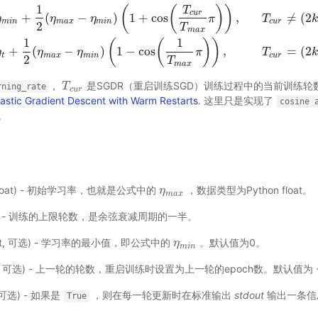
1
(
(
)
)
T
c
u
r
+
(
−
)
1
+
cos
,
≠
(
2
η
η
η
π
T
k
m
i
n
m
a
x
m
i
n
c
u
r
2
T
m
a
x
1
2
(
η
m
a
x
−
η
m
i
n
)
(
1
+
cos
(
T
c
u
r
T
m
a
x
π
)
)
,
T
c
u
r
≠
(
2
k
+
1
)
T
m
a
x
;
η
t
+
1
=
η
t
+
1
2
(
1
1
(
(
)
)
+
(
−
)
1
−
cos
,
=
(
2
η
η
η
π
T
k
t
m
a
x
m
i
n
c
u
r
2
T
m
a
x
，
是SGDR（重启训练SGD）训练过程中的当前训练轮
T
T
c
u
r
rning_rate
c
u
r
stic Gradient Descent with Warm Restarts
. 这里只是实现了
cosine
。
float) - 初始学习率，也就是公式中的
，数据类型为Python float。
η
η
m
a
x
m
a
x
|int) - 训练的上限轮数，是余弦衰减周期的一半。
t|int, 可选) - 学习率的最小值，即公式中的
。默认值为0。
η
η
m
i
n
m
i
n
t，可选) - 上一轮的轮数，重启训练时设置为上一轮的epoch数。默认值为
，可选) - 如果是
，则在每一轮更新时在标准输出
stdout
输出一条信
True