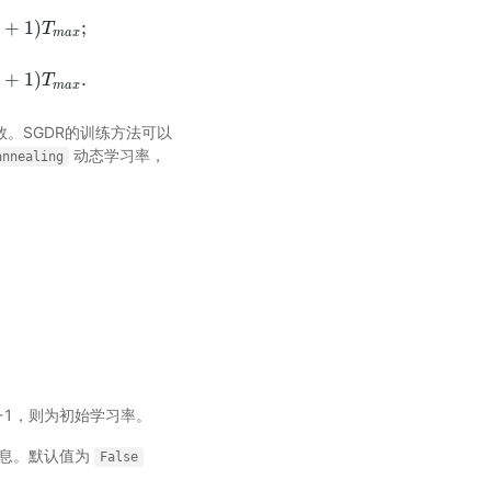
+
1
)
;
T
m
a
x
η
m
a
x
−
η
m
i
n
)
(
1
−
cos
(
1
T
m
a
x
π
)
)
,
T
c
u
r
=
(
2
k
+
1
)
T
m
a
x
.
+
1
)
.
T
m
a
x
数。SGDR的训练方法可以
动态学习率，
annealing
 -1，则为初始学习率。
息。默认值为
False