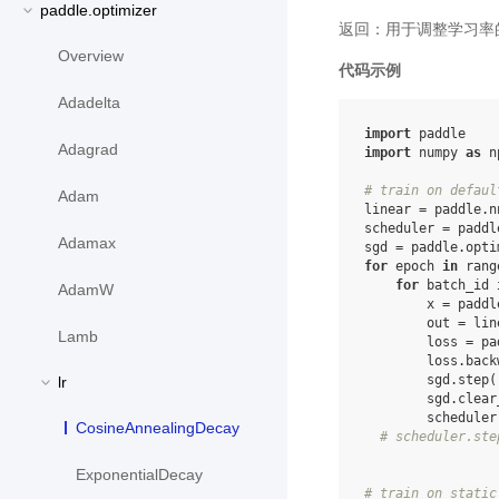
paddle.optimizer
返回：用于调整学习率
Overview
代码示例
Adadelta
import
paddle
Adagrad
import
numpy
as
n
# train on defaul
Adam
linear
=
paddle
.
n
scheduler
=
paddl
Adamax
sgd
=
paddle
.
opti
for
epoch
in
rang
for
batch_id
AdamW
x
=
paddl
out
=
lin
Lamb
loss
=
pa
loss
.
back
sgd
.
step
(
lr
sgd
.
clear
scheduler
CosineAnnealingDecay
# scheduler.ste
ExponentialDecay
# train on static