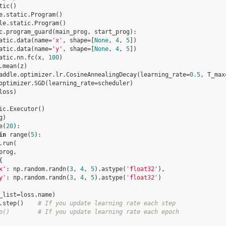
tic
()
e
.
static
.
Program
()
le
.
static
.
Program
()
c
.
program_guard
(
main_prog
,
start_prog
):
atic
.
data
(
name
=
'x'
,
shape
=
[
None
,
4
,
5
])
atic
.
data
(
name
=
'y'
,
shape
=
[
None
,
4
,
5
])
atic
.
nn
.
fc
(
x
,
100
)
.
mean
(
z
)
addle
.
optimizer
.
lr
.
CosineAnnealingDecay
(
learning_rate
=
0.5
,
T_max
optimizer
.
SGD
(
learning_rate
=
scheduler
)
loss
)
ic
.
Executor
()
g
)
e
(
20
):
in
range
(
5
):
.
run
(
prog
,
{
x'
:
np
.
random
.
randn
(
3
,
4
,
5
)
.
astype
(
'float32'
),
y'
:
np
.
random
.
randn
(
3
,
4
,
5
)
.
astype
(
'float32'
)
_list
=
loss
.
name
)
.
step
()
# If you update learning rate each step
p()        # If you update learning rate each epoch